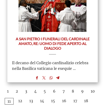
A SAN PIETRO I FUNERALI DEL CARDINALE
AMATO, RE: UOMO DI FEDE APERTO AL
DIALOGO
Il decano del Collegio cardinalizio celebra
nella Basilica vaticana le esequie ...
1
2
3
4
5
6
7
8
9
10
12
13
14
15
16
17
18
11