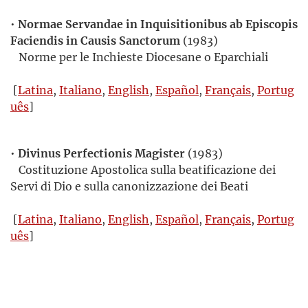
•
Normae Servandae in Inquisitionibus ab Episcopis
Faciendis in Causis Sanctorum
(1983)
Norme per le Inchieste Diocesane o Eparchiali
[
Latina
,
Italiano
,
English
,
Español
,
Français
,
Portug
uês
]
•
Divinus Perfectionis Magister
(1983)
Costituzione Apostolica sulla beatificazione dei
Servi di Dio e sulla canonizzazione dei Beati
[
Latina
,
Italiano
,
English
,
Español
,
Français
,
Portug
uês
]