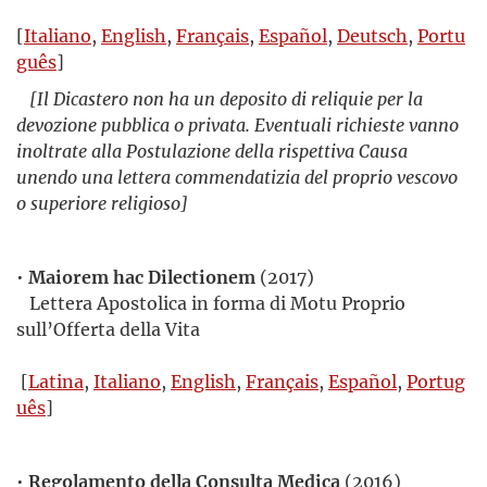
[
Italiano
,
English
,
Français
,
Español
,
Deutsch
,
Portu
guês
]
[Il Dicastero non ha un deposito di reliquie per la
devozione pubblica o privata. Eventuali richieste vanno
inoltrate alla Postulazione della rispettiva Causa
unendo una lettera commendatizia del proprio vescovo
o superiore religioso]
•
Maiorem hac Dilectionem
(2017)
Lettera Apostolica in forma di Motu Proprio
sull’Offerta della Vita
[
Latina
,
Italiano
,
English
,
Français
,
Español
,
Portug
uês
]
•
Regolamento della Consulta Medica
(2016)