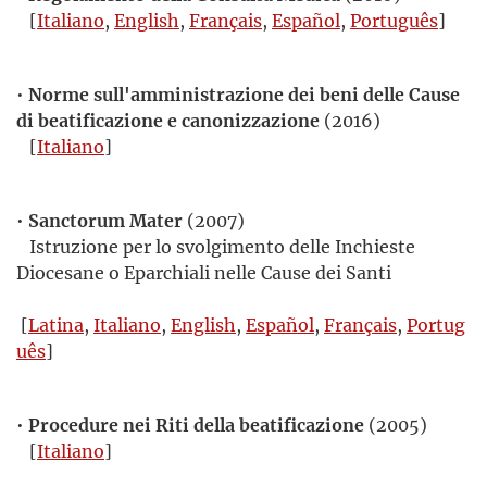
[
Italiano
,
English
,
Français
,
Español
,
Português
]
•
Norme sull'amministrazione dei beni delle Cause
di beatificazione e canonizzazione
(2016)
[
Italiano
]
•
Sanctorum Mater
(2007)
Istruzione per lo svolgimento delle Inchieste
Diocesane o Eparchiali nelle Cause dei Santi
[
Latina
,
Italiano
,
English
,
Español
,
Français
,
Portug
uês
]
•
Procedure nei Riti della beatificazione
(2005)
[
Italiano
]