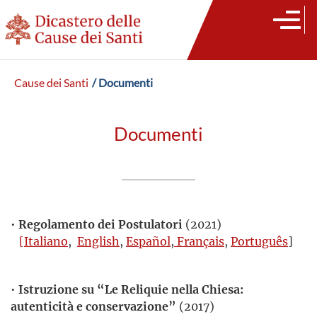
Cause dei Santi
/ Documenti
Documenti
•
Regolamento dei Postulatori
(2021)
[Italiano
,
English
,
Español
,
Français
,
Português
]
•
Istruzione su “Le Reliquie nella Chiesa:
autenticità e conservazione”
(2017)