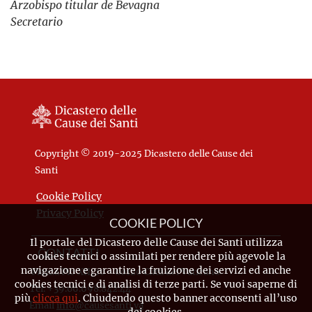
Arzobispo titular de Bevagna
Secretario
Copyright © 2019-2025 Dicastero delle Cause dei
Santi
Cookie Policy
Privacy Policy
COOKIE POLICY
Il portale del Dicastero delle Cause dei Santi utilizza
CONTATTI
cookies tecnici o assimilati per rendere più agevole la
navigazione e garantire la fruizione dei servizi ed anche
Piazza Pio XII, 10 - 00120 Città del Vaticano
cookies tecnici e di analisi di terze parti. Se vuoi saperne di
Tel. +39.06.698.842.44
più
clicca qui
. Chiudendo questo banner acconsenti all’uso
Email
info@causesanti.va
dei cookies.