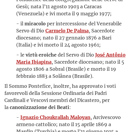
Gesù; nata l’11 agosto 1903 a Caracas
(Venezuela) e ivi morta il 9 maggio 1977;
- il
miracolo
per intercessione del Venerabile
Servo di Dio
Carmelo De Palma
, Sacerdote
diocesano; nato il 27 gennaio 1876 a Bari
(Italia) e ivi morto il 24 agosto 1961;
- le
virtù eroiche
del Servo di Dio
José Antônio
Maria Ibiapina
, Sacerdote diocesano; nato il 5
agosto 1806 a Sobral (Brasile) e morto il 19
febbraio 1883 a Solânea (Brasile).
Il Sommo Pontefice, inoltre, ha approvato i voti
favorevoli della Sessione Ordinaria dei Padri
Cardinali e Vescovi membri del Dicastero, per
la
canonizzazione dei Beati
:
-
Ignazio Choukrallah Maloyan
, Arcivescovo
armeno cattolico; nato il 15 aprile 1869 a
Mardin (Turchia) e morto l’11 giugno 1915 a