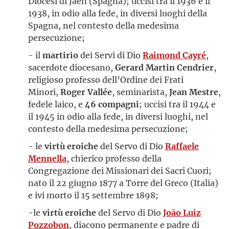
Diocesi di Jaén (Spagna); uccisi tra il 1936 e il
1938, in odio alla fede, in diversi luoghi della
Spagna, nel contesto della medesima
persecuzione;
- il
martirio
dei Servi di Dio
Raimond Cayré
,
sacerdote diocesano,
Gerard Martin Cendrier
,
religioso professo dell’Ordine dei Frati
Minori,
Roger Vallée
, seminarista,
Jean Mestre
,
fedele laico, e
46 compagni
; uccisi tra il 1944 e
il 1945 in odio alla fede, in diversi luoghi, nel
contesto della medesima persecuzione;
- le
virtù eroiche
del Servo di Dio
Raffaele
Mennella
, chierico professo della
Congregazione dei Missionari dei Sacri Cuori;
nato il 22 giugno 1877 a Torre del Greco (Italia)
e ivi morto il 15 settembre 1898;
-le
virtù eroiche
del Servo di Dio
João Luiz
Pozzobon
, diacono permanente e padre di