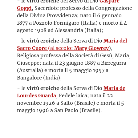
- le
virtù eroiche
del Servo di Dio
Gaspare
Goggi
, Sacerdote professo della Congregazione
della Divina Provvidenza; nato il 6 gennaio
1877 a Pozzolo Formigaro (Italia) e morto il 4
agosto 1908 ad Alessandria (Italia);
- le
virtù eroiche
della Serva di Dio
Maria del
Sacro Cuore
(al secolo:
Mary Glowrey
),
Religiosa professa della Società di Gesù, Maria,
Giuseppe; nata il 23 giugno 1887 a Birregurra
(Australia) e morta il 5 maggio 1957 a
Bangalore (India);
- le
virtù eroiche
della Serva di Dio
Maria de
Lourdes Guarda
, Fedele laica; nata il 22
novembre 1926 a Salto (Brasile) e morta il 5
maggio 1996 a San Paolo (Brasile).