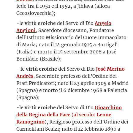
fede tra il 1951 e il 1952, a Jihlava (allora
Cecoslovacchia);
-le
virtù eroiche
del Servo di Dio
Angelo
Angioni
, Sacerdote diocesano, Fondatore
dell’Istituto Missionario del Cuore Immacolato
di Maria; nato il 14 gennaio 1915 a Bortigali
(Italia) e morto il 15 settembre 2008 a José
Bonifácio (Brasile);
- le
virtù eroiche
del Servo di Dio
José Merino
Andrés
, Sacerdote professo dell’Ordine dei
Frati Predicatori; nato il 23 aprile 1905 a Madrid
(Spagna) e morto il 6 dicembre 1968 a Palencia
(Spagna);
-le
virtù eroiche
del Servo di Dio
Gioacchino
della Regina della Pace
(al secolo:
Leone
Ramognino
), Religioso professo dell’Ordine dei
Carmelitani Scalzi; nato il 12 febbraio 1890 a