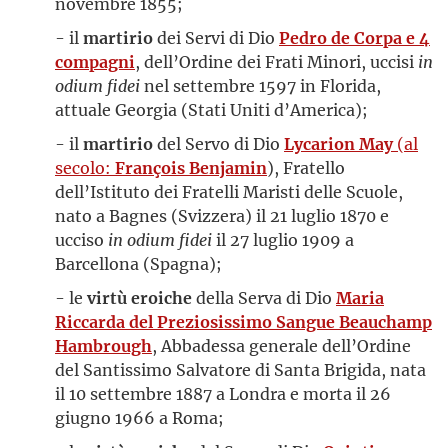
novembre 1855;
- il
martirio
dei Servi di Dio
Pedro de Corpa e 4
compagni
, dell’Ordine dei Frati Minori, uccisi
in
odium fidei
nel settembre 1597 in Florida,
attuale Georgia (Stati Uniti d’America);
- il
martirio
del Servo di Dio
Lycarion May
(al
secolo:
François Benjamin
), Fratello
dell’Istituto dei Fratelli Maristi delle Scuole,
nato a Bagnes (Svizzera) il 21 luglio 1870 e
ucciso
in odium fidei
il 27 luglio 1909 a
Barcellona (Spagna);
- le
virtù eroiche
della Serva di Dio
Maria
Riccarda del Preziosissimo Sangue Beauchamp
Hambrough
, Abbadessa generale dell’Ordine
del Santissimo Salvatore di Santa Brigida, nata
il 10 settembre 1887 a Londra e morta il 26
giugno 1966 a Roma;