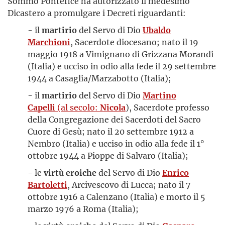
Sommo Pontefice ha autorizzato il medesimo
Dicastero a promulgare i Decreti riguardanti:
- il
martirio
del Servo di Dio
Ubaldo
Marchioni
, Sacerdote diocesano; nato il 19
maggio 1918 a Vimignano di Grizzana Morandi
(Italia) e ucciso in odio alla fede il 29 settembre
1944 a Casaglia/Marzabotto (Italia);
- il
martirio
del Servo di Dio
Martino
Capelli
(al secolo:
Nicola
), Sacerdote professo
della Congregazione dei Sacerdoti del Sacro
Cuore di Gesù; nato il 20 settembre 1912 a
Nembro (Italia) e ucciso in odio alla fede il 1°
ottobre 1944 a Pioppe di Salvaro (Italia);
- le
virtù eroiche
del Servo di Dio
Enrico
Bartoletti
, Arcivescovo di Lucca; nato il 7
ottobre 1916 a Calenzano (Italia) e morto il 5
marzo 1976 a Roma (Italia);