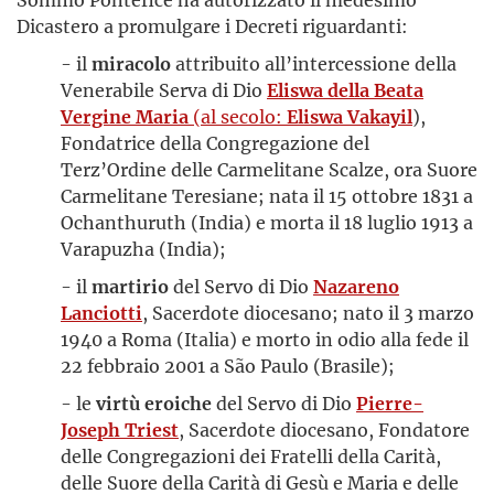
Dicastero a promulgare i Decreti riguardanti:
- il
miracolo
attribuito all’intercessione della
Venerabile Serva di Dio
Eliswa della Beata
Vergine Maria
(al secolo:
Eliswa Vakayil
),
Fondatrice della Congregazione del
Terz’Ordine delle Carmelitane Scalze, ora Suore
Carmelitane Teresiane; nata il 15 ottobre 1831 a
Ochanthuruth (India) e morta il 18 luglio 1913 a
Varapuzha (India);
- il
martirio
del Servo di Dio
Nazareno
Lanciotti
, Sacerdote diocesano; nato il 3 marzo
1940 a Roma (Italia) e morto in odio alla fede il
22 febbraio 2001 a São Paulo (Brasile);
- le
virtù eroiche
del Servo di Dio
Pierre-
Joseph Triest
, Sacerdote diocesano, Fondatore
delle Congregazioni dei Fratelli della Carità,
delle Suore della Carità di Gesù e Maria e delle