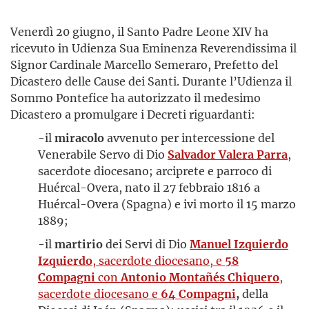
Venerdì 20 giugno, il Santo Padre Leone XIV ha
ricevuto in Udienza Sua Eminenza Reverendissima il
Signor Cardinale Marcello Semeraro, Prefetto del
Dicastero delle Cause dei Santi. Durante l’Udienza il
Sommo Pontefice ha autorizzato il medesimo
Dicastero a promulgare i Decreti riguardanti:
-il
miracolo
avvenuto per intercessione del
Venerabile Servo di Dio
Salvador Valera Parra
,
sacerdote diocesano; arciprete e parroco di
Huércal-Overa, nato il 27 febbraio 1816 a
Huércal-Overa (Spagna) e ivi morto il 15 marzo
1889;
-il
martirio
dei Servi di Dio
Manuel Izquierdo
Izquierdo
, sacerdote diocesano, e
58
Compagni
con
Antonio Montañés Chiquero
,
sacerdote diocesano e
64 Compagni
,
della