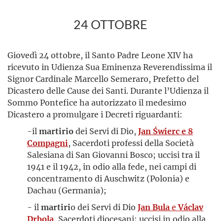
24 OTTOBRE
Giovedì 24 ottobre, il Santo Padre Leone XIV ha
ricevuto in Udienza Sua Eminenza Reverendissima il
Signor Cardinale Marcello Semeraro, Prefetto del
Dicastero delle Cause dei Santi. Durante l’Udienza il
Sommo Pontefice ha autorizzato il medesimo
Dicastero a promulgare i Decreti riguardanti:
-il
martirio
dei Servi di Dio,
Jan Świerc e 8
Compagni
, Sacerdoti professi della Società
Salesiana di San Giovanni Bosco; uccisi tra il
1941 e il 1942, in odio alla fede, nei campi di
concentramento di Auschwitz (Polonia) e
Dachau (Germania);
- il
martiri
o dei Servi di Dio
Jan Bula
e
Václav
Drbola
, Sacerdoti diocesani; uccisi in odio alla