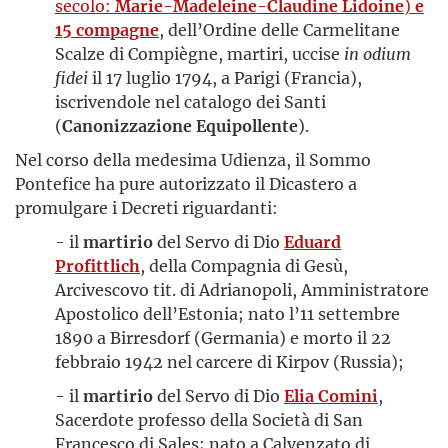
secolo:
Marie-Madeleine-Claudine Lidoine
)
e
15 compagne
, dell’Ordine delle Carmelitane
Scalze di Compiègne, martiri, uccise
in
odium
fidei
il 17 luglio 1794, a Parigi (Francia),
iscrivendole nel catalogo dei Santi
(
Canonizzazione Equipollente
).
Nel corso della medesima Udienza, il Sommo
Pontefice ha pure autorizzato il Dicastero a
promulgare i Decreti riguardanti:
- il
martirio
del Servo di Dio
Eduard
Profittlich
, della Compagnia di Gesù,
Arcivescovo tit. di Adrianopoli, Amministratore
Apostolico dell’Estonia; nato l’11 settembre
1890 a Birresdorf (Germania) e morto il 22
febbraio 1942 nel carcere di Kirpov (Russia);
- il
martirio
del Servo di Dio
Elia Comini
,
Sacerdote professo della Società di San
Francesco di Sales; nato a Calvenzato di