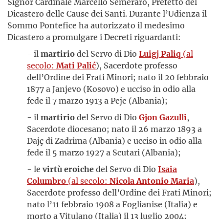
Signor Cardinale Marcello Semeraro, Prefetto del
Dicastero delle Cause dei Santi. Durante l’Udienza il
Sommo Pontefice ha autorizzato il medesimo
Dicastero a promulgare i Decreti riguardanti:
- il
martirio
del Servo di Dio
Luigj
Paliq
(al
secolo:
Mati Palić
), Sacerdote professo
dell’Ordine dei Frati Minori; nato il 20 febbraio
1877 a Janjevo (Kosovo) e ucciso in odio alla
fede il 7 marzo 1913 a Peje (Albania);
- il
martirio
del Servo di Dio
Gjon Gazulli
,
Sacerdote diocesano; nato il 26 marzo 1893 a
Dajç di Zadrima (Albania) e ucciso in odio alla
fede il 5 marzo 1927 a Scutari (Albania);
- le
virtù eroiche
del Servo di Dio
Isaia
Columbro
(al secolo:
Nicola Antonio Maria
),
Sacerdote professo dell’Ordine dei Frati Minori;
nato l’11 febbraio 1908 a Foglianise (Italia) e
morto a Vitulano (Italia) il 13 luglio 2004;