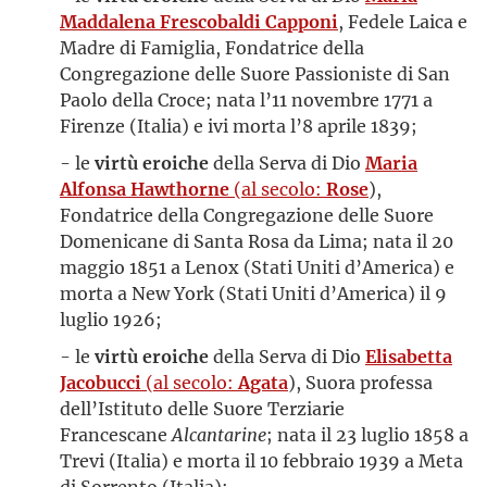
Maddalena Frescobaldi Capponi
, Fedele Laica e
Madre di Famiglia, Fondatrice della
Congregazione delle Suore Passioniste di San
Paolo della Croce; nata l’11 novembre 1771 a
Firenze (Italia) e ivi morta l’8 aprile 1839;
- le
virtù eroiche
della Serva di Dio
Maria
Alfonsa Hawthorne
(al secolo:
Rose
),
Fondatrice della Congregazione delle Suore
Domenicane di Santa Rosa da Lima; nata il 20
maggio 1851 a Lenox (Stati Uniti d’America) e
morta a New York (Stati Uniti d’America) il 9
luglio 1926;
- le
virtù eroiche
della Serva di Dio
Elisabetta
Jacobucci
(al secolo:
Agata
), Suora professa
dell’Istituto delle Suore Terziarie
Francescane
Alcantarine
; nata il 23 luglio 1858 a
Trevi (Italia) e morta il 10 febbraio 1939 a Meta
di Sorrento (Italia);