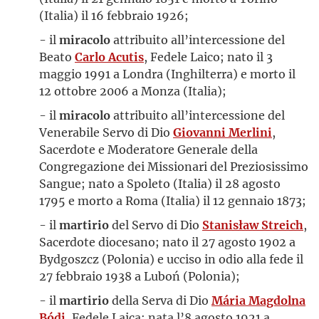
(Italia) il 16 febbraio 1926;
- il
miracolo
attribuito all’intercessione del
Beato
Carlo Acutis
, Fedele Laico; nato il 3
maggio 1991 a Londra (Inghilterra) e morto il
12 ottobre 2006 a Monza (Italia);
- il
miracolo
attribuito all’intercessione del
Venerabile Servo di Dio
Giovanni Merlini
,
Sacerdote e Moderatore Generale della
Congregazione dei Missionari del Preziosissimo
Sangue; nato a Spoleto (Italia) il 28 agosto
1795 e morto a Roma (Italia) il 12 gennaio 1873;
- il
martirio
del Servo di Dio
Stanisław Streich
,
Sacerdote diocesano; nato il 27 agosto 1902 a
Bydgoszcz (Polonia) e ucciso in odio alla fede il
27 febbraio 1938 a Luboń (Polonia);
- il
martirio
della Serva di Dio
Mária Magdolna
Bódi
, Fedele Laica; nata l’8 agosto 1921 a