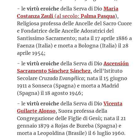
- le
virtù eroiche
della Serva di Dio
Maria
Costanza Zauli
(al secolo:
Palma Pasqua
),
Religiosa professa delle Ancelle del Sacro Cuore
e Fondatrice delle Ancelle Adoratrici del
Santissimo Sacramento; nata il 17 aprile 1886 a
Faenza (Italia) e morta a Bologna (Italia) il 28
aprile 1954;
- le
virtù eroiche
della Serva di Dio
Ascensión
Sacramento Sánchez Sánchez
, dell’Istituto
Secolare
Cruzada Evangélica
; nata il 15 giugno
1911 a Sonseca (Spagna) e morta a Madrid
(Spagna) il 18 agosto 1946;
- le
virtù eroiche
della Serva di Dio
Vicenta
Guilarte Alonso
, Suora professa della
Congregazione delle Figlie di Gesù; nata il 21
gennaio 1879 a Rojas de Bureba (Spagna) e
morta a Leopoldina (Brasile) il 6 luglio 1960.