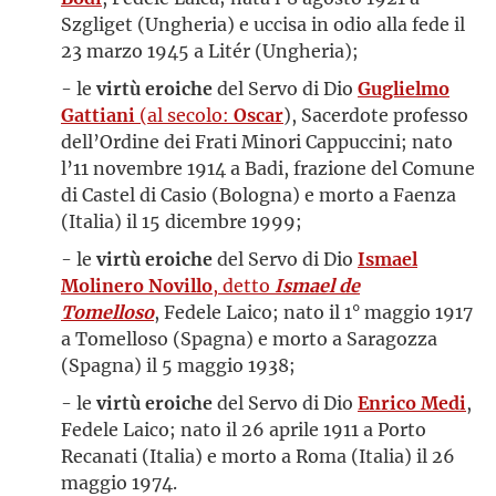
Szgliget (Ungheria) e uccisa in odio alla fede il
23 marzo 1945 a Litér (Ungheria);
- le
virtù eroiche
del Servo di Dio
Guglielmo
Gattiani
(al secolo:
Oscar
), Sacerdote professo
dell’Ordine dei Frati Minori Cappuccini; nato
l’11 novembre 1914 a Badi, frazione del Comune
di Castel di Casio (Bologna) e morto a Faenza
(Italia) il 15 dicembre 1999;
- le
virtù eroiche
del Servo di Dio
Ismael
Molinero Novillo
, detto
Ismael de
Tomelloso
,
Fedele Laico; nato il 1° maggio 1917
a Tomelloso (Spagna) e morto a Saragozza
(Spagna) il 5 maggio 1938;
- le
virtù eroiche
del Servo di Dio
Enrico Medi
,
Fedele Laico; nato il 26 aprile 1911 a Porto
Recanati (Italia) e morto a Roma (Italia) il 26
maggio 1974.