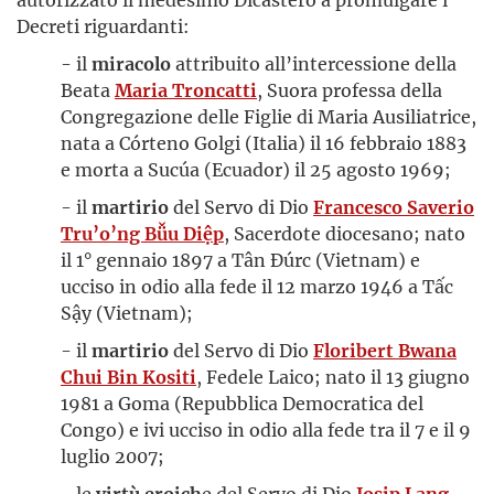
Decreti riguardanti:
- il
miracolo
attribuito all’intercessione della
Beata
Maria Troncatti
, Suora professa della
Congregazione delle Figlie di Maria Ausiliatrice,
nata a Córteno Golgi (Italia) il 16 febbraio 1883
e morta a Sucúa (Ecuador) il 25 agosto 1969;
- il
martirio
del Servo di Dio
Francesco Saverio
Tru’o’ng Bǚu Diệp
, Sacerdote diocesano; nato
il 1° gennaio 1897 a Tân Đúrc (Vietnam) e
ucciso in odio alla fede il 12 marzo 1946 a Tấc
Sậy (Vietnam);
- il
martirio
del Servo di Dio
Floribert Bwana
Chui Bin Kositi
, Fedele Laico; nato il 13 giugno
1981 a Goma (Repubblica Democratica del
Congo) e ivi ucciso in odio alla fede tra il 7 e il 9
luglio 2007;
- le
virtù eroich
e del Servo di Dio
Josip Lang
,