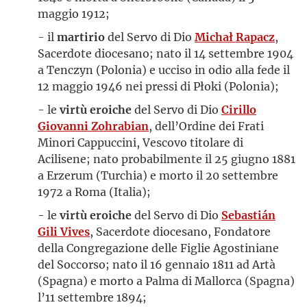
maggio 1912;
- il
martirio
del Servo di Dio
Michał Rapacz
,
Sacerdote diocesano; nato il 14 settembre 1904
a Tenczyn (Polonia) e ucciso in odio alla fede il
12 maggio 1946 nei pressi di Płoki (Polonia);
- le
virtù eroiche
del Servo di Dio
Cirillo
Giovanni Zohrabian
, dell’Ordine dei Frati
Minori Cappuccini, Vescovo titolare di
Acilisene; nato probabilmente il 25 giugno 1881
a Erzerum (Turchia) e morto il 20 settembre
1972 a Roma (Italia);
- le
virtù eroiche
del Servo di Dio
Sebastián
Gili Vives
, Sacerdote diocesano, Fondatore
della Congregazione delle Figlie Agostiniane
del Soccorso; nato il 16 gennaio 1811 ad Artà
(Spagna) e morto a Palma di Mallorca (Spagna)
l’11 settembre 1894;