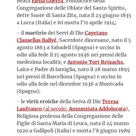
Beata
Elena Guerra
, Fondatrice della
Congregazione delle Oblate del Santo Spirito,
dette Suore di Santa Zita, nata il 23 giugno 1835
a Lucca (Italia) e ivi morta l’11 aprile 1914;
- il
martirio
dei Servi di Dio
Cayetano
Clausellas Ballvé
, Sacerdote diocesano, nato il 5
agosto 1863 a Sabadell (Spagna) e ucciso in
odio alla fede il 15 agosto 1936 nei pressi della
medesima località; e
Antonio Tort Reixachs
,
Laico e Padre di famiglia, nato il 28 marzo 1895
nei pressi di Barcellona (Spagna) e ucciso in
odio alla fede nel dicembre 1936 a Montcada
(Spagna);
- le
virtù eroiche
della Serva di Dio
Teresa
Lanfranco
(al secolo:
Annunziata Addolorata
),
Religiosa professa della Congregazione delle
Figlie di Santa Maria di Leuca, nata il 24 marzo
1920 a Gallipoli (Italia) e morta l’8 giugno 1989