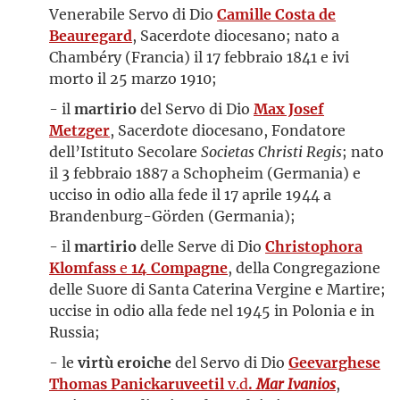
Venerabile Servo di Dio
Camille Costa de
Beauregard
, Sacerdote diocesano; nato a
Chambéry (Francia) il 17 febbraio 1841 e ivi
morto il 25 marzo 1910;
- il
martirio
del Servo di Dio
Max Josef
Metzger
, Sacerdote diocesano, Fondatore
dell’Istituto Secolare
Societas Christi Regis
; nato
il 3 febbraio 1887 a Schopheim (Germania) e
ucciso in odio alla fede il 17 aprile 1944 a
Brandenburg-Görden (Germania);
- il
martirio
delle Serve di Dio
Christophora
Klomfass
e
14 Compagne
, della Congregazione
delle Suore di Santa Caterina Vergine e Martire;
uccise in odio alla fede nel 1945 in Polonia e in
Russia;
- le
virtù eroiche
del Servo di Dio
Geevarghese
Thomas Panickaruveetil
v.d
.
Mar Ivanios
,