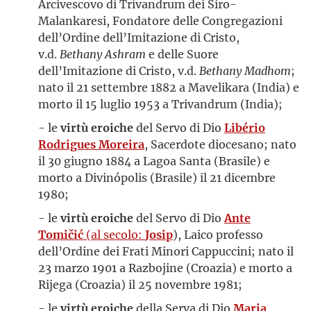
Arcivescovo di Trivandrum dei Siro-
Malankaresi, Fondatore delle Congregazioni
dell’Ordine dell’Imitazione di Cristo,
v.d.
Bethany Ashram
e delle Suore
dell’Imitazione di Cristo, v.d.
Bethany Madhom
;
nato il 21 settembre 1882 a Mavelikara (India) e
morto il 15 luglio 1953 a Trivandrum (India);
- le
virtù eroiche
del Servo di Dio
Libério
Rodrigues Moreira
, Sacerdote diocesano; nato
il 30 giugno 1884 a Lagoa Santa (Brasile) e
morto a Divinópolis (Brasile) il 21 dicembre
1980;
- le
virtù eroiche
del Servo di Dio
Ante
Tomičić
(al secolo:
Josip
), Laico professo
dell’Ordine dei Frati Minori Cappuccini; nato il
23 marzo 1901 a Razbojine (Croazia) e morto a
Rijega (Croazia) il 25 novembre 1981;
- le
virtù eroiche
della Serva di Dio
Maria