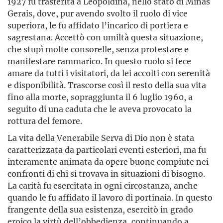
1927 fu trasferita a Leopoldina, nello stato di Minas
Gerais, dove, pur avendo svolto il ruolo di vice
superiora, le fu affidato l’incarico di portiera e
sagrestana. Accettò con umiltà questa situazione,
che stupì molte consorelle, senza protestare e
manifestare rammarico. In questo ruolo si fece
amare da tutti i visitatori, da lei accolti con serenità
e disponibilità. Trascorse così il resto della sua vita
fino alla morte, sopraggiunta il 6 luglio 1960, a
seguito di una caduta che le aveva provocato la
rottura del femore.
La vita della Venerabile Serva di Dio non è stata
caratterizzata da particolari eventi esteriori, ma fu
interamente animata da opere buone compiute nei
confronti di chi si trovava in situazioni di bisogno.
La carità fu esercitata in ogni circostanza, anche
quando le fu affidato il lavoro di portinaia. In questo
frangente della sua esistenza, esercitò in grado
eroico la virtù dell’obbedienza, continuando a