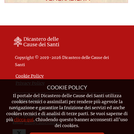
Copyright © 2019-2026 Dicastero delle Cause dei
Santi
Cookie Policy
Privacy Policy
COOKIE POLICY
Il portale del Dicastero delle Cause dei Santi utilizza
CONTATTI
cookies tecnici o assimilati per rendere più agevole la
navigazione e garantire la fruizione dei servizi ed anche
Piazza Pio XII, 10 - 00120 Città del Vaticano
cookies tecnici e di analisi di terze parti. Se vuoi saperne di
Tel. +39.06.698.842.44
più
clicca qui
. Chiudendo questo banner acconsenti all’uso
Email
info@causesanti.va
dei cookies.