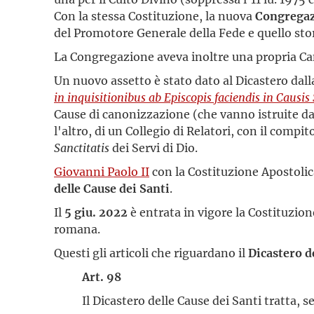
Con la stessa Costituzione, la nuova
Congregazi
del Promotore Generale della Fede e quello sto
La Congregazione aveva inoltre una propria Can
Un nuovo assetto è stato dato al Dicastero dal
in inquisitionibus ab Episcopis faciendis in Causi
Cause di canonizzazione (che vanno istruite da
l'altro, di un Collegio di Relatori, con il compi
Sanctitatis
dei Servi di Dio.
Giovanni Paolo II
con la Costituzione Apostoli
delle Cause dei Santi
.
Il
5 giu. 2022
è entrata in vigore la Costituzio
romana.
Questi gli articoli che riguardano il
Dicastero de
Art. 98
Il Dicastero delle Cause dei Santi tratta,