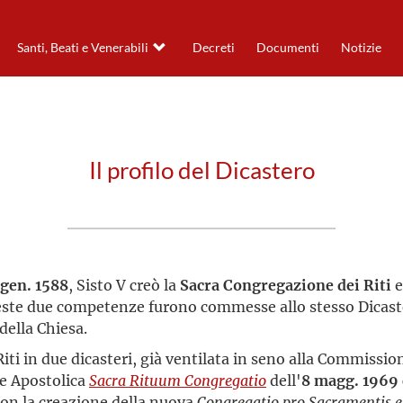
Santi, Beati e Venerabili
Decreti
Documenti
Notizie
Il profilo del Dicastero
 gen. 1588
, Sisto V creò la
Sacra Congregazione dei Riti
e
 Queste due competenze furono commesse allo stesso Dicast
della Chiesa.
iti in due dicasteri, già ventilata in seno alla Commission
ne Apostolica
Sacra Rituum Congregatio
dell'
8 magg. 1969
 con la creazione della nuova
Congregatio pro Sacramentis e