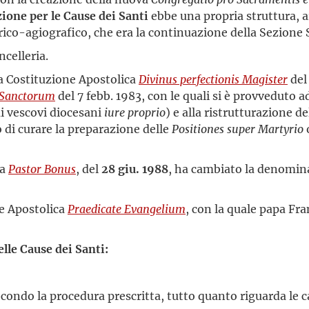
one per le Cause dei Santi
ebbe una propria struttura, art
rico-agiografico, che era la continuazione della Sezione 
celleria.
la Costituzione Apostolica
Divinus perfectionis Magister
del
s Sanctorum
del 7 febb. 1983, con le quali si è provveduto 
i vescovi diocesani
iure proprio
) e alla ristrutturazione d
to di curare la preparazione delle
Positiones super Martyrio
ca
Pastor Bonus
, del
28 giu. 1988
, ha cambiato la denomin
ne Apostolica
Praedicate Evangelium
, con la quale papa Fra
lle Cause dei Santi:
 secondo la procedura prescritta, tutto quanto riguarda le 