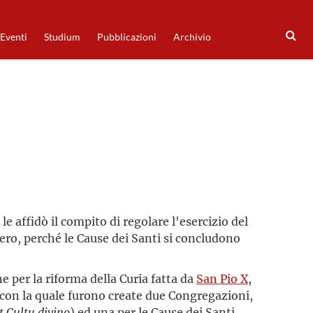
Eventi
Studium
Pubblicazioni
Archivio
 le affidò il compito di regolare l'esercizio del
ero, perché le Cause dei Santi si concludono
e per la riforma della Curia fatta da
San Pio X
,
con la quale furono create due Congregazioni,
t Cultu divino
) ed una per le Cause dei Santi.