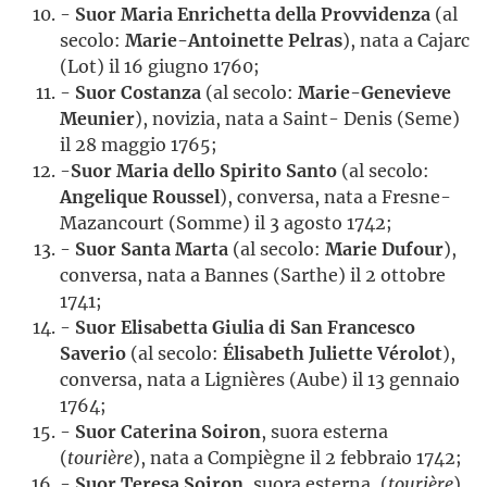
-
Suor Maria Enrichetta della Provvidenza
(al
secolo:
Marie-Antoinette Pelras
), nata a Cajarc
(Lot) il 16 giugno 1760;
-
Suor Costanza
(al secolo:
Marie-Genevieve
Meunier
), novizia, nata a Saint- Denis (Seme)
il 28 maggio 1765;
-
Suor Maria dello Spirito Santo
(al secolo:
Angelique Roussel
), conversa, nata a Fresne-
Mazancourt (Somme) il 3 agosto 1742;
-
Suor Santa Marta
(al secolo:
Marie Dufour
),
conversa, nata a Bannes (Sarthe) il 2 ottobre
1741;
-
Suor Elisabetta Giulia di San Francesco
Saverio
(al secolo:
Élisabeth Juliette Vérolot
),
conversa, nata a Lignières (Aube) il 13 gennaio
1764;
-
Suor Caterina Soiron
, suora esterna
(
tourière
), nata a Compiègne il 2 febbraio 1742;
-
Suor Teresa Soiron
, suora esterna, (
tourière
)