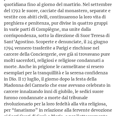
quotidiana fino al giorno del martirio. Nel settembre
del 1792 le suore, cacciate dal monastero, separate e
vestite con abiti civili, continuarono la loro vita di
preghiera e penitenza, pur divise in quattro gruppi
in varie parti di Compiègne, ma unite dalla
corrispondenza, sotto la direzione di Suor Teresa di
Sant’Agostino. Scoperte e denunciate, il 24 giugno
1794 vennero trasferite a Parigi e rinchiuse nel
carcere della Conciergerie, ove già si trovavano pure
molti sacerdoti, religiosi e religiose condannati a
morte. Anche in prigione le carmelitane si resero
esemplari per la tranquillità e la serena confidenza
in Dio. Il 17 luglio, il giorno dopo la festa della
Madonna del Carmelo che esse avevano celebrato in
carcere innalzando inni di giubilo, le sedici suore
furono condannate a morte dal tribunale
rivoluzionario per la loro fedeltà alla vita religiosa,
per “fanatismo” in relazione alla fervente devozione