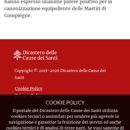
hanno espresso unanime parere positivo per la
canonizzazione equipollente delle Martiri di
Compiègne.
Copyright © 2019-2026 Dicastero delle Cause dei
Santi
Cookie Policy
Privacy Policy
COOKIE POLICY
Il portale del Dicastero delle Cause dei Santi utilizza
CONTATTI
cookies tecnici o assimilati per rendere più agevole la
Piazza Pio XII, 10 - 00120 Città del Vaticano
navigazione e garantire la fruizione dei servizi ed anche
Tel. +39.06.698.842.44
cookies tecnici e di analisi di terze parti. Se vuoi saperne di