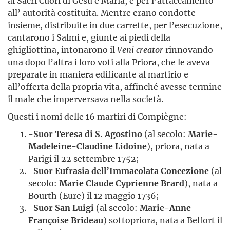
ai Sacri Cuori di Gesù e Maria, e per l’attaccamento
all’ autorità costituita. Mentre erano condotte
insieme, distribuite in due carrette, per l’esecuzione,
cantarono i Salmi e, giunte ai piedi della
ghigliottina, intonarono il
Veni creator
rinnovando
una dopo l’altra i loro voti alla Priora, che le aveva
preparate in maniera edificante al martirio e
all’offerta della propria vita, affinché avesse termine
il male che imperversava nella società.
Questi i nomi delle 16 martiri di Compiègne:
-
Suor Teresa di S. Agostino
(al secolo:
Marie-
Madeleine-Claudine Lidoine
), priora, nata a
Parigi il 22 settembre 1752;
-
Suor Eufrasia dell’Immacolata Concezione
(al
secolo:
Marie Claude Cyprienne Brard
), nata a
Bourth (Eure) il 12 maggio 1736;
-
Suor San Luigi
(al secolo:
Marie-Anne
-
Françoise
Brideau
) sottopriora, nata a Belfort il