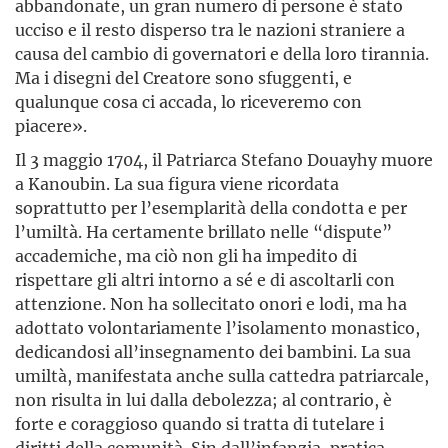
abbandonate, un gran numero di persone è stato
ucciso e il resto disperso tra le nazioni straniere a
causa del cambio di governatori e della loro tirannia.
Ma i disegni del Creatore sono sfuggenti, e
qualunque cosa ci accada, lo riceveremo con
piacere».
Il 3 maggio 1704, il Patriarca Stefano Douayhy muore
a Kanoubin. La sua figura viene ricordata
soprattutto per l’esemplarità della condotta e per
l’umiltà. Ha certamente brillato nelle “dispute”
accademiche, ma ciò non gli ha impedito di
rispettare gli altri intorno a sé e di ascoltarli con
attenzione. Non ha sollecitato onori e lodi, ma ha
adottato volontariamente l’isolamento monastico,
dedicandosi all’insegnamento dei bambini. La sua
umiltà, manifestata anche sulla cattedra patriarcale,
non risulta in lui dalla debolezza; al contrario, è
forte e coraggioso quando si tratta di tutelare i
diritti della comunità. Sin dall’infanzia, pratica