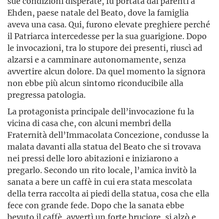
sue condizioni disperate, fu portata dai parenti a
Ehden, paese natale del Beato, dove la famiglia
aveva una casa. Qui, furono elevate preghiere perché
il Patriarca intercedesse per la sua guarigione. Dopo
le invocazioni, tra lo stupore dei presenti, riuscì ad
alzarsi e a camminare autonomamente, senza
avvertire alcun dolore. Da quel momento la signora
non ebbe più alcun sintomo riconducibile alla
pregressa patologia.
La protagonista principale dell’invocazione fu la
vicina di casa che, con alcuni membri della
Fraternità dell’Immacolata Concezione, condusse la
malata davanti alla statua del Beato che si trovava
nei pressi delle loro abitazioni e iniziarono a
pregarlo. Secondo un rito locale, l’amica invitò la
sanata a bere un caffè in cui era stata mescolata
della terra raccolta ai piedi della statua, cosa che ella
fece con grande fede. Dopo che la sanata ebbe
bevuto il caffè, avvertì un forte bruciore, si alzò e