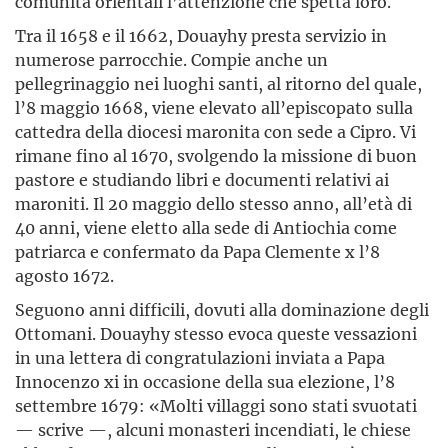
comunità orientali l’attenzione che spetta loro.
Tra il 1658 e il 1662, Douayhy presta servizio in
numerose parrocchie. Compie anche un
pellegrinaggio nei luoghi santi, al ritorno del quale,
l’8 maggio 1668, viene elevato all’episcopato sulla
cattedra della diocesi maronita con sede a Cipro. Vi
rimane fino al 1670, svolgendo la missione di buon
pastore e studiando libri e documenti relativi ai
maroniti. Il 20 maggio dello stesso anno, all’età di
40 anni, viene eletto alla sede di Antiochia come
patriarca e confermato da Papa Clemente x l’8
agosto 1672.
Seguono anni difficili, dovuti alla dominazione degli
Ottomani. Douayhy stesso evoca queste vessazioni
in una lettera di congratulazioni inviata a Papa
Innocenzo xi in occasione della sua elezione, l’8
settembre 1679: «Molti villaggi sono stati svuotati
— scrive —, alcuni monasteri incendiati, le chiese