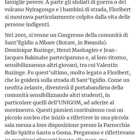
famiglie povere. A parte gli sfollati di guerra o del
vulcano Nyiragongo e i bambini di strada, Floribert
si mostrava particolarmente colpito dalla vita delle
persone indigenti.
Nel 2001, si tenne un Congresso della comunità di
Sant’Egidio a Mbare (Butare, in Rwanda).
Dominique Ruzinge, Henri Mashagiro e Jean-
Jacques Bakinahe parteciparono e, al loro ritorno,
sensibilizzarono altri giovani, tra cui Valentin
Ruzinge. Fu quest’ultimo, molto legato a Floribert,
che lo guiderà sulla strada di Sant’Egidio. Come un
neofita zelante, diventerà il portabandiera della
comunità sensibilizzando altri studenti, in
particolare quelli dell’UNIGOM, ad aderire al
movimento. Questi pionieri costituirono così un
piccolo nucleo che iniziò a riflettere in una piccola
sala messa a loro disposizione presso la Parrocchia
dello Spirito Santo a Goma. Pregavano e riflettevano
su questioni rilevanti legate alla pace, ma