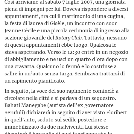
Così arriviamo al sabato 7 luglio 2007, una giornata
piena di impegni per lui. Doveva rispondere a diversi
appuntamenti, tra cui il matrimonio di una cugina,
la festa di laurea di Gisèle, un incontro con suor
Jeanne Cécile e una piccola cerimonia di ingresso alla
sezione giovanile del
Rotary Club
. Tuttavia, nessuno
di questi appuntamenti ebbe luogo. Qualcosa lo
stava aspettando. Verso le 12:30 entrò in un negozio
di abbigliamento e ne uscì un quarto d’ora dopo con
una cravatta. Qualcuno lo fermò e lo costrinse a
salire in un’auto senza targa. Sembrava trattarsi di
un rapimento pianificato.
In seguito, la voce del suo rapimento cominciò a
circolare nella città e si parlava di un sequestro.
Bahati Manegabe (autista dell’ex governatore
Serufuli) dichiarerà in seguito di aver visto Floribert
in quell’auto, seduto sul sedile posteriore e
immobilizzato da due malviventi. Lui stesso
diventerà il bersaglio di quei fuorilegge che lo