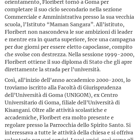
orientamento, Floribert tornò a Goma per
completare il suo ciclo secondario nella sezione
Commerciale e Amministrativa presso la sua vecchia
scuola, l’Istituto “Maman Sangara”. All’istituto,
Floribert non nascondeva le sue ambizioni di leader
e mentre era in quarta superiore, fece una campagna
per due giorni per essere eletto capoclasse, compito
che svolse con destrezza. Nella sessione 1999-2000,
Floribert ottiene il suo diploma di Stato che gli apre
direttamente la strada per l’università.
Così, all’inizio dell’anno accademico 2000-2001, lo
troviamo iscritto alla Facoltà di Giurisprudenza
dell’Università di Goma (UNIGOM), ex Centro
Universitario di Goma, filiale dell’Univer­sità di
Kisangani. Oltre alle attività scolastiche e
accademiche, Floribert era molto presente e
regolare presso la Parrocchia dello Spirito Santo. Si
interessava a tutte le attività della chiesa e si offriva
volontario per vari servizi. I suoi amici, così come gli