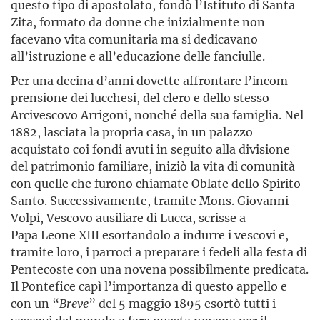
questo tipo di apostolato, fondò l’Istituto di Santa
Zita, formato da donne che inizialmente non
facevano vita comunitaria ma si dedicavano
all’istruzione e all’edu­cazione delle fanciulle.
Per una decina d’anni dovette affrontare l’incom­
prensione dei lucchesi, del clero e dello stesso
Arcivescovo Arrigoni, nonché della sua famiglia. Nel
1882, lasciata la propria casa, in un palazzo
acquistato coi fondi avuti in seguito alla divisione
del patri­monio familiare, iniziò la vita di comunità
con quelle che furono chiamate Oblate dello Spirito
Santo. Successivamente, tramite Mons. Giovanni
Volpi, Vescovo ausiliare di Lucca, scrisse a
Papa Leone XIII esortandolo a indurre i vescovi e,
tramite loro, i parroci a preparare i fedeli alla festa di
Pentecoste con una novena possibil­mente predicata.
Il Pontefice capì l’importanza di questo appello e
con un “
Breve
” del 5 maggio 1895 esortò tutti i