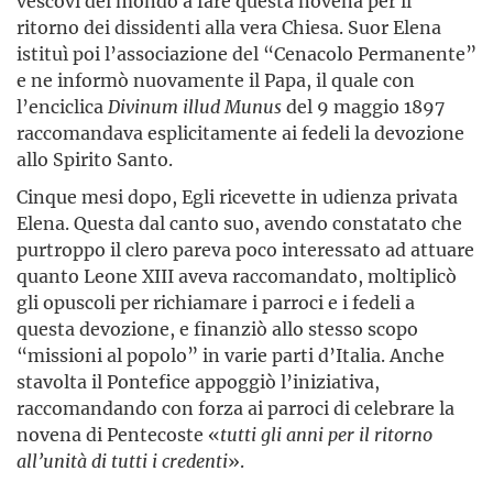
vescovi del mondo a fare questa novena per il
ritorno dei dissidenti alla vera Chiesa. Suor Elena
istituì poi l’associazione del “Cenacolo Permanente”
e ne informò nuovamente il Papa, il quale con
l’enciclica
Divinum illud Munus
del 9 maggio 1897
raccomandava esplicitamente ai fedeli la devozione
allo Spirito Santo.
Cinque mesi dopo, Egli ricevette in udienza privata
Elena. Questa dal canto suo, avendo constatato che
purtroppo il clero pareva poco interessato ad attuare
quanto Leone XIII aveva racco­mandato, moltiplicò
gli opuscoli per richiamare i parroci e i fedeli a
questa devozione, e finanziò allo stesso scopo
“missioni al popolo” in varie parti d’Italia. Anche
stavolta il Pontefice appoggiò l’iniziativa,
raccomandando con forza ai parroci di celebrare la
novena di Pentecoste «
tutti gli anni per il ritorno
all’unità di tutti i credenti
».