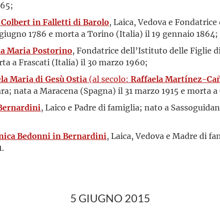
965;
 Colbert in Falletti di Barolo
, Laica, Vedova e Fondatrice
 giugno 1786 e morta a Torino (Italia) il 19 gennaio 1864;
da Maria Postorino
, Fondatrice dell’Istituto delle Figli
ta a Frascati (Italia) il 30 marzo 1960;
la Maria di Gesù Ostia
(al secolo:
Raffaela Martínez-Cañ
ara; nata a Maracena (Spagna) il 31 marzo 1915 e morta 
Bernardini
, Laico e Padre di famiglia; nato a Sassoguidan
ica Bedonni in Bernardini
, Laica, Vedova e Madre di fami
1.
5 GIUGNO 2015