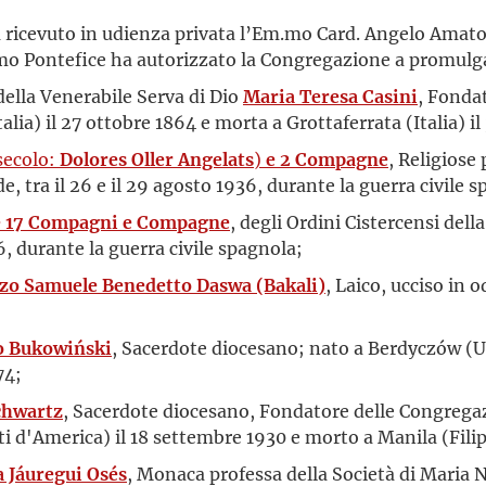
a ricevuto in udienza privata l’Em.mo Card. Angelo Amato,
mmo Pontefice ha autorizzato la Congregazione a promulgar
 della Venerabile Serva di Dio
Maria Teresa Casini
, Fonda
alia) il 27 ottobre 1864 e morta a Grottaferrata (Italia) il 
secolo:
Dolores Oller Angelats
)
e 2 Compagne
, Religiose 
e, tra il 26 e il 29 agosto 1936, durante la guerra civile 
e 17 Compagni e Compagne
, degli Ordini Cistercensi dell
6, durante la guerra civile spagnola;
o Samuele Benedetto Daswa (Bakali)
, Laico, ucciso in 
o Bukowiński
, Sacerdote diocesano; nato a Berdyczów (U
74;
chwartz
, Sacerdote diocesano, Fondatore delle Congregazio
ti d'America) il 18 settembre 1930 e morto a Manila (Fili
a Jáuregui Osés
, Monaca professa della Società di Maria N