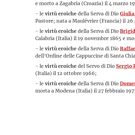
e morto a Zagabria (Croazia) il 4 marzo 1
- le
virtù eroiche
della Serva di Dio
Giulia
Pastore; nata a Maulévrier (Francia) il 26
- le
virtù eroiche
della Serva di Dio
Brigi
Calabria (Italia) il 19 novembre 1865 e mor
- le
virtù eroiche
della Serva di Dio
Raffae
dell’Ordine delle Cappuccine di Santa Chi
- le
virtù eroiche
del Servo di Dio
Sergio 
(Italia) il 12 ottobre 1966;
- le
virtù eroiche
della Serva di Dio
Domen
morta a Modena (Italia) il 27 febbraio 197