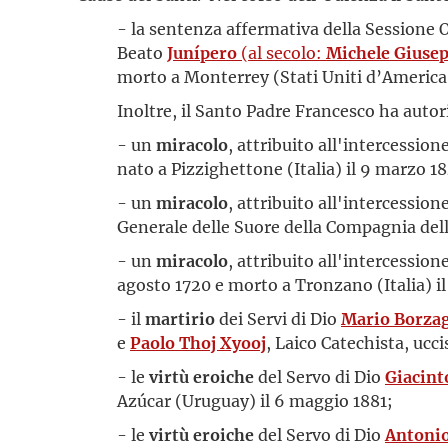
- la sentenza affermativa della Sessione 
Beato
Junípero
(al secolo:
Michele Giusep
morto a Monterrey (Stati Uniti d’America)
Inoltre, il Santo Padre Francesco ha auto
- un
miracolo
, attribuito all'intercessio
nato a Pizzighettone (Italia) il 9 marzo 1
- un
miracolo
, attribuito all'intercession
Generale delle Suore della Compagnia dell
- un
miracolo
, attribuito all'intercessio
agosto 1720 e morto a Tronzano (Italia) il
- il
martirio
dei Servi di Dio
Mario Borza
e
Paolo Thoj Xyooj
, Laico Catechista, ucci
- le
virtù eroiche
del Servo di Dio
Giacint
Azúcar (Uruguay) il 6 maggio 1881;
- le
virtù eroiche
del Servo di Dio
Antonio