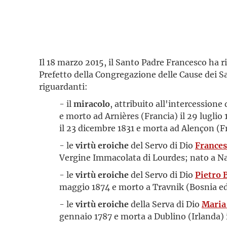
Il 18 marzo 2015, il Santo Padre Francesco ha 
Prefetto della Congregazione delle Cause dei Sa
riguardanti:
- il
miracolo
, attribuito all'intercessione
e morto ad Arnières (Francia) il 29 luglio
il 23 dicembre 1831 e morta ad Alençon (Fr
- le
virtù eroiche
del Servo di Dio
Frances
Vergine Immacolata di Lourdes; nato a Napo
- le
virtù eroiche
del Servo di Dio
Pietro 
maggio 1874 e morto a Travnik (Bosnia ed 
- le
virtù eroiche
della Serva di Dio
Maria
gennaio 1787 e morta a Dublino (Irlanda) i