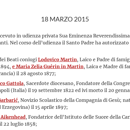
18 MARZO 2015
ricevuto in udienza privata Sua Eminenza Reverendissima 
nti. Nel corso dell’udienza il Santo Padre ha autorizzat
 dei Beati coniugi
Lodovico Martin
, Laico e Padre di fami
 1894,
e
Maria Zelia Guérin in Martin
, Laica e Madre di f
ancia) il 28 agosto 1877;
co Gattola
, Sacerdote diocesano, Fondatore della Congre
li (Italia) il 19 settembre 1822 ed ivi morto il 20 genn
Barbarić
, Novizio Scolastico della Compagnia di Gesù; na
Erzegovina) il 15 aprile 1897;
 Aikenhead
, Fondatrice dell'Istituto delle Suore della Car
l 22 luglio 1858;