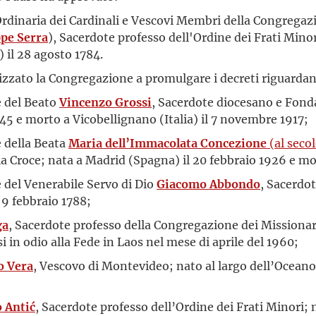
Ordinaria dei Cardinali e Vescovi Membri della Congregaz
pe Serra
), Sacerdote professo dell'Ordine dei Frati Mino
 il 28 agosto 1784.
rizzato la Congregazione a promulgare i decreti riguardan
ne del Beato
Vincenzo Grossi
, Sacerdote diocesano e Fondat
845 e morto a Vicobellignano (Italia) il 7 novembre 1917;
e della Beata
Maria dell’Immacolata Concezione
(al seco
a Croce; nata a Madrid (Spagna) il 20 febbraio 1926 e mor
ne del Venerabile Servo di Dio
Giacomo Abbondo
, Sacerdot
 9 febbraio 1788;
ga
, Sacerdote professo della Congregazione dei Missionar
si in odio alla Fede in Laos nel mese di aprile del 1960;
o Vera
, Vescovo di Montevideo; nato al largo dell’Oceano 
 Antić
, Sacerdote professo dell’Ordine dei Frati Minori; 