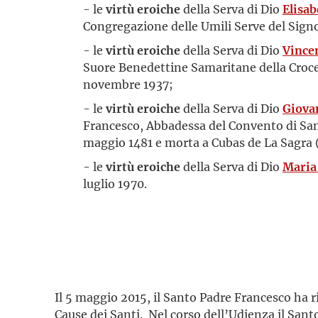
- le
virtù eroiche
della Serva di Dio
Elisab
Congregazione delle Umili Serve del Signor
- le
virtù eroiche
della Serva di Dio
Vincen
Suore Benedettine Samaritane della Croce 
novembre 1937;
- le
virtù eroiche
della Serva di Dio
Giova
Francesco, Abbadessa del Convento di Sant
maggio 1481 e morta a Cubas de La Sagra 
- le
virtù eroiche
della Serva di Dio
Maria
luglio 1970.
Il 5 maggio 2015, il Santo Padre Francesco ha 
Cause dei Santi. Nel corso dell’Udienza il San