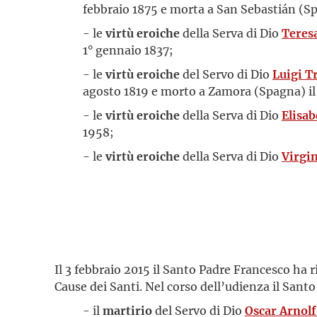
febbraio 1875 e morta a San Sebastián (Sp
- le
virtù eroiche
della Serva di Dio
Teres
1° gennaio 1837;
- le
virtù eroiche
del Servo di Dio
Luigi T
agosto 1819 e morto a Zamora (Spagna) il 1
- le
virtù eroiche
della Serva di Dio
Elisa
1958;
- le
virtù eroiche
della Serva di Dio
Virgin
Il 3 febbraio 2015 il Santo Padre Francesco ha 
Cause dei Santi. Nel corso dell’udienza il Sant
- il
martirio
del Servo di Dio
Oscar Arnol