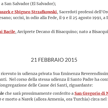
, a San Salvador (El Salvador);
szek e Sbigneo Strzałkowski
, Sacerdoti professi dell'O
sano; uccisi, in odio alla Fede, il 9 e il 25 agosto 1991, a
i Bacile
, Arciprete Decano di Bisacquino; nato a Bisacquin
21 FEBBRAIO 2015
ha ricevuto in udienza privata Sua Eminenza Reverendissim
anti. Nel corso della stessa udienza il Santo Padre ha co
 Congregazione delle Cause dei Santi, riguardante:
ale
che sarà prossimamente conferito a
San Gregorio di 
0 e morto a Narek (allora Armenia, ora Turchia) circa nel