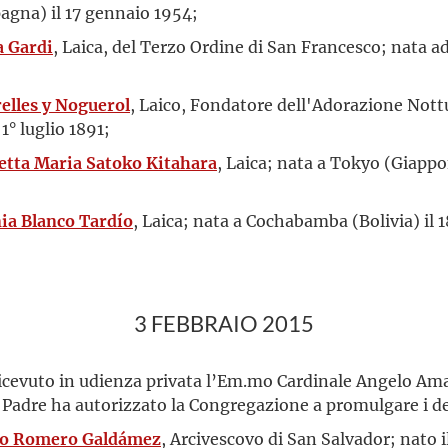
agna) il 17 gennaio 1954;
a Gardi
, Laica, del Terzo Ordine di San Francesco; nata ad 
relles y Noguerol
, Laico, Fondatore dell'Adorazione Nott
° luglio 1891;
betta Maria Satoko Kitahara
, Laica; nata a Tokyo (Giappo
ia Blanco Tardío
, Laica; nata a Cochabamba (Bolivia) il 18
3 FEBBRAIO 2015
ricevuto in udienza privata l’Em.mo Cardinale Angelo Ama
o Padre ha autorizzato la Congregazione a promulgare i de
fo Romero Galdámez
, Arcivescovo di San Salvador; nato i