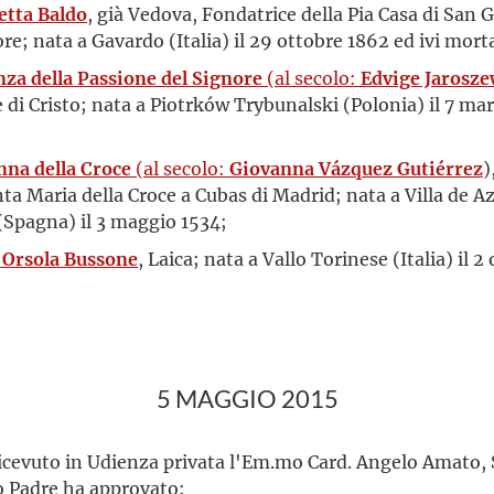
etta Baldo
, già Vedova, Fondatrice della Pia Casa di San
e; nata a Gavardo (Italia) il 29 ottobre 1862 ed ivi morta 
za della Passione del Signore
(al secolo:
Edvige Jarosz
di Cristo; nata a Piotrków Trybunalski (Polonia) il 7 ma
nna della Croce
(al secolo:
Giovanna Vázquez Gutiérrez
)
a Maria della Croce a Cubas di Madrid; nata a Villa de 
(Spagna) il 3 maggio 1534;
 Orsola Bussone
, Laica; nata a Vallo Torinese (Italia) il 2
5 MAGGIO 2015
ricevuto in Udienza privata l'Em.mo Card. Angelo Amato, S
to Padre ha approvato: