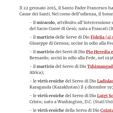
Il 22 gennaio 2015, il Santo Padre Francesco h
Cause dei Santi. Nel corso dell’udienza, il So
- il
miracolo
, attribuito all'intercessione
del Sacro Cuore di Gesù; nata a Frascati (It
- il
martirio
delle Serve di Dio
Fidelia
(al 
Giuseppe di Gerona; uccise in odio alla Fed
- il
martirio
dei Servi di Dio
Pio Heredia 
Bernardo; uccisi in odio alla Fede, nel 193
- il
martirio
del Servo di Dio
Tshimangadz
Africa);
- le
virtù eroiche
del Servo di Dio
Ladisla
Karaganda (Kazakhstan) il 3 dicembre 19
- le
virtù eroiche
del Servo di Dio
Luigi S
Cristo; nato a Washington, D.C. (Stati Uni
- le
virtù eroiche
della Serva di Dio
Coint