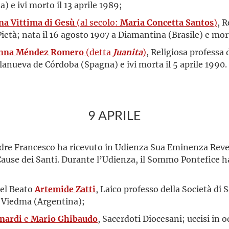
) e ivi morto il 13 aprile 1989;
na Vittima di Gesù
(al secolo:
Maria Concetta Santos
)
, 
Pietà; nata il 16 agosto 1907 a Diamantina (Brasile) e mor
nna Méndez Romero
(detta
Juanita
)
, Religiosa professa
llanueva de Córdoba (Spagna) e ivi morta il 5 aprile 1990.
9 APRILE
 Padre Francesco ha ricevuto in Udienza Sua Eminenza Rev
Cause dei Santi. Durante l’Udienza, il Sommo Pontefice 
del Beato
Artemide Zatti
, Laico professo della Società di 
 a Viedma (Argentina);
nardi
e
Mario Ghibaudo
, Sacerdoti Diocesani; uccisi in 