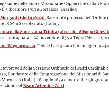
gazione delle Suore Missionarie Cappuccine di San France
 il 5 dicembre 1913 a Fortaleza (Brasile);
 Morganti (detto
Berta
)
, Sacerdote professo dell’Ordine d
bre 1969 a Sassoferrato (Italia);
nna della Santissima Trinità
(al secolo:
Allsopp Gonzá
a Trinità; nata il 24 novembre 1854 a Tepic (Messico) e 
nna Woynarowska
, Fedele Laica; nata il 10 maggio 1923
i favorevoli della Sessione Ordinaria dei Padri Cardinali 
enza, Fondatore della Congregazione dei Missionari di San
Mornasco (Italia) l’8 luglio 1839 e morto il 1° giugno 190
zzazione del
Beato Artemide Zatti
.