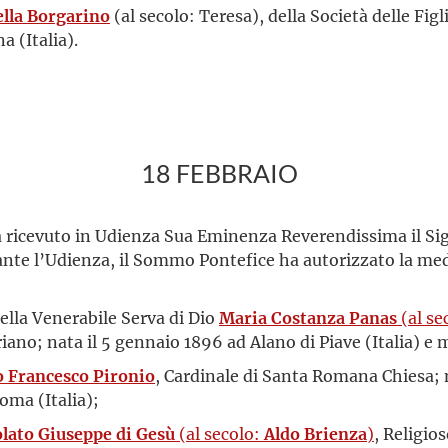
ella Borgarino
(al secolo: Teresa), della Società delle Figl
a (Italia).
18 FEBBRAIO
ha ricevuto in Udienza Sua Eminenza Reverendissima il Si
rante l’Udienza, il Sommo Pontefice ha autorizzato la m
della Venerabile Serva di Dio
Maria Costanza Panas
(al se
ano; nata il 5 gennaio 1896 ad Alano di Piave (Italia) e 
 Francesco Pironio
, Cardinale di Santa Romana Chiesa; 
oma (Italia);
ato Giuseppe di Gesù
(al secolo:
Aldo Brienza
)
, Religio