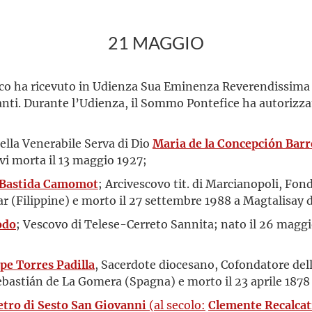
21 MAGGIO
co ha ricevuto in Udienza Sua Eminenza Reverendissima 
Santi. Durante l’Udienza, il Sommo Pontefice ha autoriz
della Venerabile Serva di Dio
Maria de la Concepción Barr
vi morta il 13 maggio 1927;
 Bastida Camomot
; Arcivescovo tit. di Marcianopoli, Fon
ar (Filippine) e morto il 27 settembre 1988 a Magtalisay 
odo
; Vescovo di Telese-Cerreto Sannita; nato il 26 maggio 
pe Torres Padilla
, Sacerdote diocesano, Cofondatore de
Sebastián de La Gomera (Spagna) e morto il 23 aprile 1878 
tro di Sesto San Giovanni
(al secolo:
Clemente Recalcat