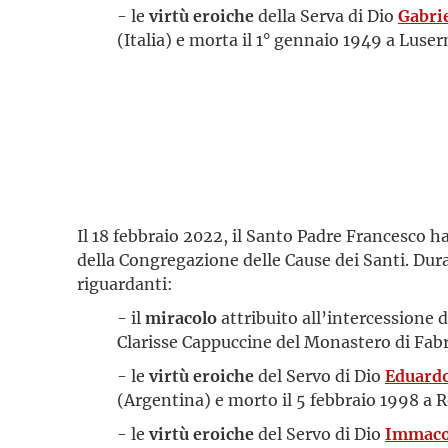
- le
virtù eroiche
della Serva di Dio
Gabri
(Italia) e morta il 1° gennaio 1949 a Lusern
Il 18 febbraio 2022, il Santo Padre Francesco 
della Congregazione delle Cause dei Santi. Du
riguardanti:
- il
miracolo
attribuito all’intercessione 
Clarisse Cappuccine del Monastero di Fabri
- le
virtù eroiche
del Servo di Dio
Eduardo
(Argentina) e morto il 5 febbraio 1998 a R
- le
virtù eroiche
del Servo di Dio
Immacol