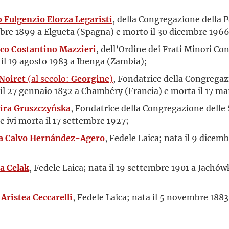
 Fulgenzio Elorza Legaristi
, della Congregazione della 
bre 1899 a Elgueta (Spagna) e morto il 30 dicembre 1966
co Costantino Mazzieri
, dell’Ordine dei Frati Minori Co
 il 19 agosto 1983 a Ibenga (Zambia);
Noiret
(al secolo:
Georgine
)
, Fondatrice della Congregaz
il 27 gennaio 1832 a Chambéry (Francia) e morta il 17 mar
ira Gruszczyńska
, Fondatrice della Congregazione delle S
 ivi morta il 17 settembre 1927;
a Calvo Hernández-Agero
, Fedele Laica; nata il 9 dicemb
a Celak
, Fedele Laica; nata il 19 settembre 1901 a Jachów
Aristea Ceccarelli
, Fedele Laica; nata il 5 novembre 1883