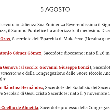
5 AGOSTO
 ricevuto in Udienza Sua Eminenza Reverendissima il Sign
enza, il Sommo Pontefice ha autorizzato il medesimo Dica
 Oros
, Sacerdote dell’Eparchia di Mukačevo (Ucraina); ucci
Antonio Gómez Gómez
, Sacerdote diocesano; nato il 26 m
a Genova
(al secolo:
Giovanni Giuseppe Bonzi
), Sacerdo
 Francescano
e della Congregazione delle Suore Piccole Anc
969;
ni Sánchez Hernández
, Sacerdote del Sodalizio dei Sacer
ve Secolari di Gesù Cristo Sacerdote; nato il 9 novembre 
;
o Coelho de Almeida
, Sacerdote professo della Congregaz