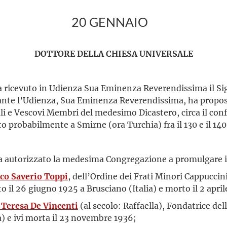
20 GENNAIO
DOTTORE DELLA CHIESA UNIVERSALE
ha ricevuto in Udienza Sua Eminenza Reverendissima il Si
rante l’Udienza, Sua Eminenza Reverendissima, ha propost
li e Vescovi Membri del medesimo Dicastero, circa il conf
to probabilmente a Smirne (ora Turchia) fra il 130 e il 14
 ha autorizzato la medesima Congregazione a promulgare 
co Saverio Toppi
, dell’Ordine dei Frati Minori Cappuccin
il 26 giugno 1925 a Brusciano (Italia) e morto il 2 aprile
 Teresa De Vincenti
(al secolo: Raffaella), Fondatrice del
ia) e ivi morta il 23 novembre 1936;