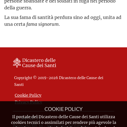
persone sbandate e dei soldati in fuga nel periodo
della guerra.
La sua fama di santità perdura sino ad oggi, unita ad
una certa
fama signorum
.
Copyright © 2019-2026 Dicastero delle Cause dei
Santi
Cookie Policy
Privacy Policy
COOKIE POLICY
Il portale del Dicastero delle Cause dei Santi utilizza
CONTATTI
cookies tecnici o assimilati per rendere più agevole la
Piazza Pio XII, 10 - 00120 Città del Vaticano