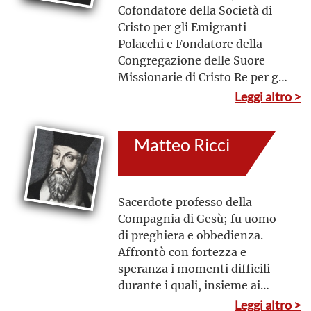
Cofondatore della Società di
Cristo per gli Emigranti
Polacchi e Fondatore della
Congregazione delle Suore
Missionarie di Cristo Re per gli
Emigranti Polacchi; fu un
Leggi altro >
sacerdote sensibile alle
necessità delle persone, con
Matteo Ricci
un carisma diretto a
diffondere la fede tra gli
emigrati polacchi. Docile alla
volontà di Dio, accettò la
Sacerdote professo della
richiesta del Card. Hlond di
Compagnia di Gesù; fu uomo
occuparsi dell’organizzazione
di preghiera e obbedienza.
delle due nuove Congregazioni
Affrontò con fortezza e
speranza i momenti difficili
durante i quali, insieme ai
confratelli, fu messo a dura
Leggi altro >