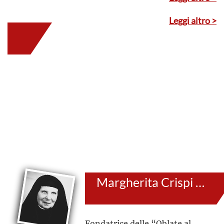
Padova e San Gaetano da
Thiene, ebbe un grande amore
Leggi altro >
per Gesù Bambino e per il
Cristo Crocifisso, coltivò un
amore profondo per
l’Eucarestia dalla quale
prendeva forza e ispirazione
per promuovere uno stile di
vita improntato al dono di se
stessa
Margherita Crispi (al secolo: Diomira Ludovica Romana)
Fondatrice delle “Oblate al