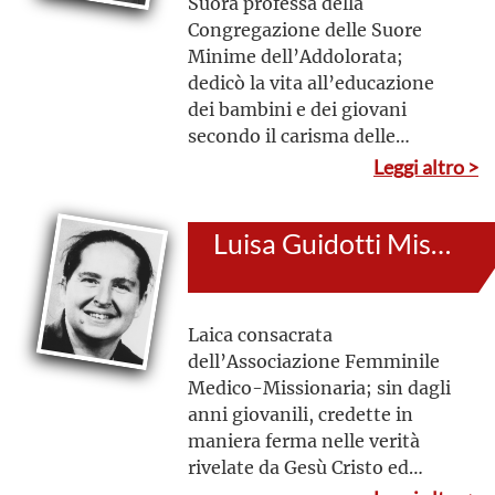
Suora professa della
Congregazione delle Suore
Minime dell’Addolorata;
dedicò la vita all’educazione
dei bambini e dei giovani
secondo il carisma delle
Minime dell’Addolorata e gli
Leggi altro >
insegnamenti di San Giovanni
Bosco. Grazie alla sua apertura
Luisa Guidotti Mistrali
allo Spirito, unì l’apostolato
cristiano alla promozione
umana, nel contesto socio-
culturale in cui visse
Laica consacrata
dell’Associazione Femminile
Medico-Missionaria; sin dagli
anni giovanili, credette in
maniera ferma nelle verità
rivelate da Gesù Cristo ed
insegnate dalla Chiesa,