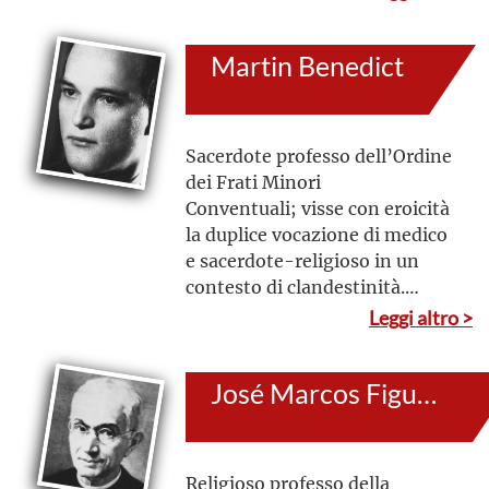
prova con furti e assalti
violenti in casa. Fu capace di
Martin Benedict
decisioni audaci che
produssero frutti apostolici
importanti e prepararono il
cammino a futuri missionari.
Sacerdote professo dell’Ordine
dei Frati Minori
Conventuali; visse con eroicità
la duplice vocazione di medico
e sacerdote-religioso in un
contesto di clandestinità.
Malgrado la salute cagionevole
Leggi altro >
poté esercitare con generosità
la professione medica. Era
José Marcos Figueroa
distaccato dalle cose del
mondo, costantemente alla
ricerca della volontà di Dio
Religioso professo della