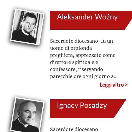
con amorevolezza e senza
risparmiarsi, nel
Aleksander Woźny
nascondimento e in umiltà
Sacerdote diocesano; fu un
uomo di profonda
preghiera, apprezzato come
direttore spirituale e
confessore, riservando
parecchie ore ogni giorno a
tale ministero. Si dedicò anche
Leggi altro >
alla predicazione di ritiri e alla
formazione di gruppi e
Ignacy Posadzy
associazioni parrocchiali e
diocesani
Sacerdote diocesano,