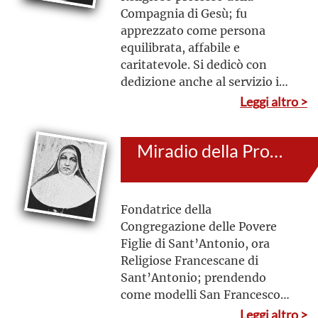
Compagnia di Gesù; fu
apprezzato come persona
equilibrata, affabile e
caritatevole. Si dedicò con
dedizione anche al servizio in
cucina, in infermeria, in
Leggi altro >
sartoria e dovunque ci fosse
bisogno. Umile ed operoso,
Miradio della Provvidenza di San Gaetano (al secolo: Giulia Bonifacio)
condusse un’intera esistenza
dedita all’
imitatio
Christi
,
donandosi generosamente agli
altri
Fondatrice della
Congregazione delle Povere
Figlie di Sant’Antonio, ora
Religiose Francescane di
Sant’Antonio; prendendo
come modelli San Francesco
d’Assisi, Sant’Antonio da
Leggi altro >