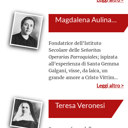
vita contemplativa. Il suo
significativo affidamento a Dio
Magdalena Aulina Saurina
non conobbe cedimenti
Fondatrice dell’Istituto
Secolare delle
Señoritas
Operarias Parroquiales
; ispirata
all’esperienza di Santa Gemma
Galgani, visse, da laica, un
grande amore a Cristo Vittima
nella sua Passione e
Leggi altro >
nell’Eucaristia, per la gloria di
Dio e la salvezza delle
Teresa Veronesi
anime. Dalla profonda vita
interiore scaturì la sua azione
apostolica