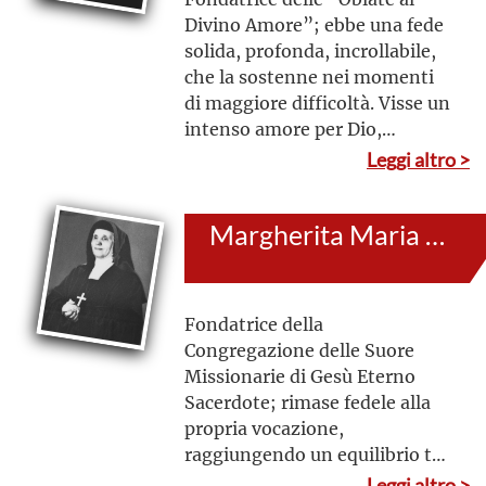
Divino Amore”; ebbe una fede
solida, profonda, incrollabile,
che la sostenne nei momenti
di maggiore difficoltà. Visse un
intenso amore per Dio,
sostenuto da una preghiera
Leggi altro >
costante e dalla spiritualità
oblativa
Margherita Maria Guaini (al secolo: Alice Antonia)
Fondatrice della
Congregazione delle Suore
Missionarie di Gesù Eterno
Sacerdote; rimase fedele alla
propria vocazione,
raggiungendo un equilibrio tra
le esigenze di vita attiva e di
Leggi altro >