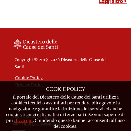
Leggi altro >
trovando in esse un
insostituibile punto di
riferimento e coltivando con
impegno la propria vita
spirituale
Copyright © 2019-2026 Dicastero delle Cause dei
Santi
Cookie Policy
Privacy Policy
COOKIE POLICY
Il portale del Dicastero delle Cause dei Santi utilizza
CONTATTI
cookies tecnici o assimilati per rendere più agevole la
navigazione e garantire la fruizione dei servizi ed anche
Piazza Pio XII, 10 - 00120 Città del Vaticano
cookies tecnici e di analisi di terze parti. Se vuoi saperne di
Tel. +39.06.698.842.44
più
clicca qui
. Chiudendo questo banner acconsenti all’uso
Email
info@causesanti.va
dei cookies.