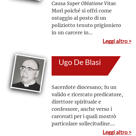
Causa
Super Oblatione Vitae.
Morì poiché si offrì come
ostaggio al posto di un
poliziotto tenuto prigioniero
in un carcere in
rivolta, consapevole della
Leggi altro >
grande probabilità di morire
che tale scelta avrebbe
Ugo De Blasi
comportato
Sacerdote diocesano; fu un
valido e ricercato predicatore,
direttore spirituale e
confessore, anche verso i
carcerati per i quali mostrò
particolare sollecitudine.
Svolse il ministero sacerdotale
Leggi altro >