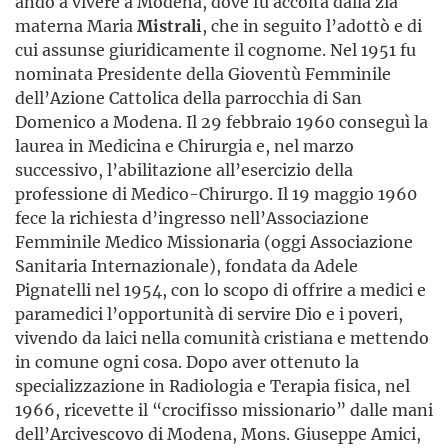
andò a vivere a Modena, dove fu accolta dalla zia
materna Maria
Mistrali
, che in seguito l’adottò e di
cui assunse giuridicamente il cognome. Nel 1951 fu
nominata Presidente della Gioventù Femminile
dell’Azione Cattolica della parrocchia di San
Domenico a Modena. Il 29 febbraio 1960 conseguì la
laurea in Medicina e Chirurgia e, nel marzo
successivo, l’abilitazione all’esercizio della
professione di Medico-Chirurgo. Il 19 maggio 1960
fece la richiesta d’ingresso nell’Associazione
Femminile Medico Missionaria (oggi Associazione
Sanitaria Internazionale), fondata da Adele
Pignatelli nel 1954, con lo scopo di offrire a medici e
paramedici l’opportunità di servire Dio e i poveri,
vivendo da laici nella comunità cristiana e mettendo
in comune ogni cosa. Dopo aver ottenuto la
specializzazione in Radiologia e Terapia fisica, nel
1966, ricevette il “crocifisso missionario” dalle mani
dell’Arcivescovo di Modena, Mons. Giuseppe Amici,