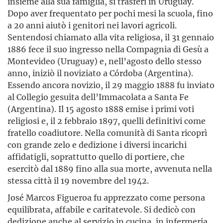
insieme alla sua famiglia, si trasferì in Uruguay.
Dopo aver frequentato per pochi mesi la scuola, fino
a 20 anni aiutò i genitori nei lavori agricoli.
Sentendosi chiamato alla vita religiosa, il 31 gennaio
1886 fece il suo ingresso nella Compagnia di Gesù a
Montevideo (Uruguay) e, nell’agosto dello stesso
anno, iniziò il noviziato a Córdoba (Argentina).
Essendo ancora novizio, il 29 maggio 1888 fu inviato
al Collegio gesuita dell’Immacolata a Santa Fe
(Argentina). Il 15 agosto 1888 emise i primi voti
religiosi e, il 2 febbraio 1897, quelli definitivi come
fratello coadiutore. Nella comunità di Santa ricoprì
con grande zelo e dedizione i diversi incarichi
affidatigli, soprattutto quello di portiere, che
esercitò dal 1889 fino alla sua morte, avvenuta nella
stessa città il 19 novembre del 1942.
José Marcos Figueroa fu apprezzato come persona
equilibrata, affabile e caritatevole. Si dedicò con
dedizione anche al servizio in cucina, in infermeria,