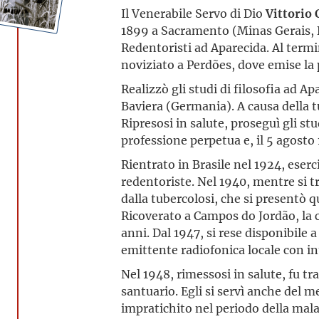
Il Venerabile Servo di Dio
Vittorio
1899 a Sacramento (Minas Gerais, Br
Redentoristi ad Aparecida. Al termi
noviziato a Perdões, dove emise la 
Realizzò gli studi di filosofia ad Ap
Baviera (Germania). A causa della t
Ripresosi in salute, proseguì gli stu
professione perpetua e, il 5 agosto
Rientrato in Brasile nel 1924, eserc
redentoriste. Nel 1940, mentre si t
dalla tubercolosi, che si presentò 
Ricoverato a Campos do Jordão, la 
anni. Dal 1947, si rese disponibile 
emittente radiofonica locale con int
Nel 1948, rimessosi in salute, fu tra
santuario. Egli si servì anche del me
impratichito nel periodo della mala