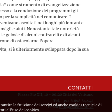
cida” come strumento di evangelizzazione.
cesso e la conduzione dei programmi gli
 per la semplicità nel comunicare. I
 venivano ascoltati nei luoghi più lontani e
onsigli e aiuti. Nonostante tale notorietà
e gelosie di alcuni confratelli e di alcuni
arono di ostacolarne l’opera.
vita, si è ulteriormente sviluppata dopo la sua
CONTATTI
Piazza Pio XII, 10 - 00120 Città del Vaticano
Tel. +39.06.698.842.44
rantire la fruizione dei servizi ed anche cookies tecnici e di
Email
info@causesanti.va
ti all’uso dei cookies.