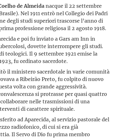
 Coelho de Almeida
nacque il 22 settembre
asile). Nel 1911 entrò nel Collegio dei Padri
ne degli studi superiori trascorse l’anno di
prima professione religiosa il 2 agosto 1918.
arecida e poi fu inviato a Gars am Inn in
ubercolosi, dovette interrompere gli studi.
di teologici. Il 9 settembre 1921 emise la
 1923, fu ordinato sacerdote.
itò il ministero sacerdotale in varie comunità
rovava a Ribeirão Preto, fu colpito di nuovo
questa volta con grande aggressività.
convalescenza si protrasse per quasi quattro
a collaborare nelle trasmissioni di una
erventi di carattere spirituale.
sferito ad Aparecida, al servizio pastorale del
zzo radiofonico, di cui si era già
ttia. Il Servo di Dio fu prima membro