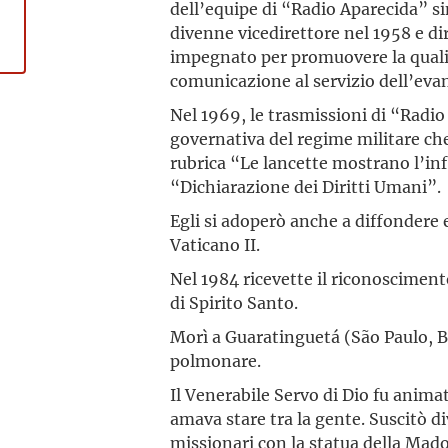
dell’equipe di “Radio Aparecida” sin
divenne vicedirettore nel 1958 e dir
impegnato per promuovere la quali
comunicazione al servizio dell’eva
Nel 1969, le trasmissioni di “Radi
governativa del regime militare che
rubrica “Le lancette mostrano l’in
“Dichiarazione dei Diritti Umani”.
Egli si adoperò anche a diffondere 
Vaticano II.
Nel 1984 ricevette il riconosciment
di Spirito Santo.
Morì a Guaratinguetá (São Paulo, Br
polmonare.
Il Venerabile Servo di Dio fu anima
amava stare tra la gente. Suscitò 
missionari con la statua della Ma