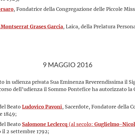
orsaro
, Fondatrice della Congregazione delle Piccole Miss
 Montserrat Grases García
, Laica, della Prelatura Persona
9 MAGGIO 2016
uto in udienza privata Sua Eminenza Reverendissima il Si
 corso dell’udienza il Sommo Pontefice ha autorizzato la
 del Beato
Ludovico Pavoni
, Sacerdote, Fondatore della C
le 1849;
 del Beato
Salomone Leclercq
(al secolo:
Guglielmo-Nico
 il 2 settembre 1792;