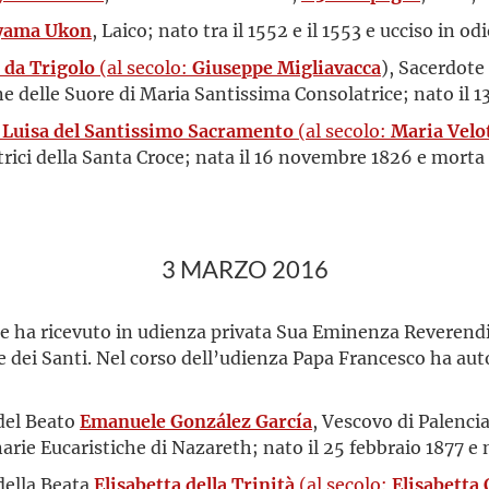
ayama Ukon
, Laico; nato tra il 1552 e il 1553 e ucciso in od
 da Trigolo
(al secolo:
Giuseppe Migliavacca
), Sacerdote
 delle Suore di Maria Santissima Consolatrice; nato il 1
 Luisa del Santissimo Sacramento
(al secolo:
Maria Velo
trici della Santa Croce; nata il 16 novembre 1826 e morta 
3 MARZO 2016
re ha ricevuto in udienza privata Sua Eminenza Reverend
se dei Santi. Nel corso dell’udienza Papa Francesco ha au
 del Beato
Emanuele González García
, Vescovo di Palenci
rie Eucaristiche di Nazareth; nato il 25 febbraio 1877 e
 della Beata
Elisabetta della Trinità
(al secolo:
Elisabetta 