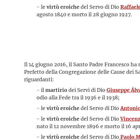
- le
virtù eroiche
del Servo di Dio
Raffael
agosto 1840 e morto il 28 giugno 1927.
Il 14 giugno 2016, il Santo Padre Francesco ha
Prefetto della Congregazione delle Cause dei S
riguardanti:
- il
martirio
dei Servi di Dio
Giuseppe Álv
odio alla Fede tra il 1936 e il 1938;
- le
virtù eroiche
del Servo di Dio
Antonio
- le
virtù eroiche
del Servo di Dio
Vincenz
nato il 12 novembre 1896 e morto il 16 apr
- le
virtù eroiche
del Servo di Dio
Paolo 