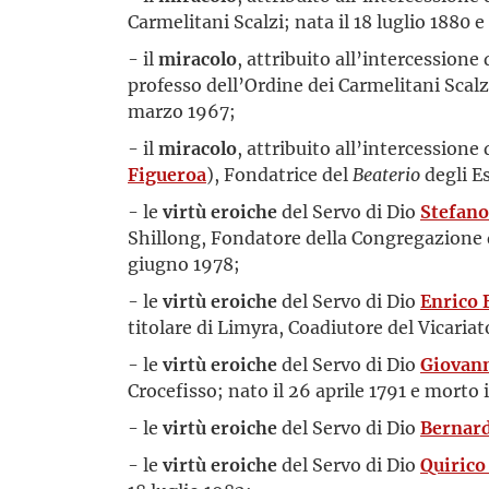
Carmelitani Scalzi; nata il 18 luglio 1880
- il
miracolo
, attribuito all’intercessione
professo dell’Ordine dei Carmelitani Scalz
marzo 1967;
- il
miracolo
, attribuito all’intercessione
Figueroa
), Fondatrice del
Beaterio
degli Es
- le
virtù eroiche
del Servo di Dio
Stefano
Shillong, Fondatore della Congregazione de
giugno 1978;
- le
virtù eroiche
del Servo di Dio
Enrico 
titolare di Limyra, Coadiutore del Vicari
- le
virtù eroiche
del Servo di Dio
Giovann
Crocefisso; nato il 26 aprile 1791 e morto 
- le
virtù eroiche
del Servo di Dio
Bernard
- le
virtù eroiche
del Servo di Dio
Quirico