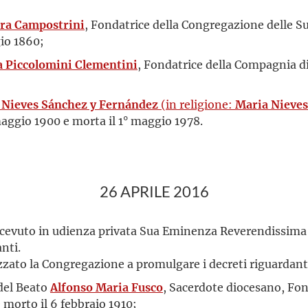
ra Campostrini
, Fondatrice della Congregazione delle S
gio 1860;
a Piccolomini Clementini
, Fondatrice della Compagnia di 
 Nieves Sánchez y Fernández
(in religione:
Maria Nieves
 maggio 1900 e morta il 1° maggio 1978.
26 APRILE 2016
 ricevuto in udienza privata Sua Eminenza Reverendissima 
nti.
izzato la Congregazione a promulgare i decreti riguardant
 del Beato
Alfonso Maria Fusco
, Sacerdote diocesano, Fon
 morto il 6 febbraio 1910;