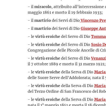
- il
miracolo
, attribuito all’intercessione
maggio 1861 e morto il 19 febbraio 1933;
- il
martirio
dei Servi di Dio
Vincenzo Pr
- il
martirio
dei Servi di Dio
Giuseppe An
- le
virtù eroiche
del Servo di Dio
Tommas
- le
virtù eroiche
del Servo di Dio
Sosio D
Congregazione delle Piccole Ancelle di Cri
- le
virtù eroiche
del Servo di Dio
Venanzi
il 7 ottobre 1889 e morto il 31 marzo 1921;
- le
virtù eroiche
della Serva di Dio
Maria 
delle Suore Serve dell’Addolorata; nata il
- le
virtù eroiche
della Serva di Dio
Maria
del Terzo Ordine di San Francesco del
Reb
- le
virtù eroiche
della Serva di Dio
Maria
nata il 1° maggio 1851 e morta il 18 dicem