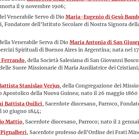
 e morta il 9 novembre 1906;
 del Venerabile Servo di Dio
Maria-Eugenio di Gesù Bamb
i, Fondatore dell’Istituto Secolare di Nostra Signora della
 della Venerabile Serva di Dio
Maria Antonia di San Giuse
ercizi Spirituali di Buenos Aires in Argentina; nata nel 1
 Ferrando
, della Società Salesiana di San Giovanni Bosco
lle Suore Missionarie di Maria Ausiliatrice dei Cristiani
Battista Stanislao Verjus
, della Congregazione dei Missio
ato Apostolico della Nuova Guinea; nato il 26 maggio 1860
i Battista Quilici
, Sacerdote diocesano, Parroco, Fondato
il 10 giugno 1844;
o Mattio
, Sacerdote diocesano, Parroco; nato il 2 gennai
 Pignalberi
, Sacerdote professo dell’Ordine dei Frati Mino