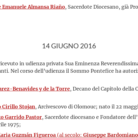
e Emanuele Almansa Riaño
, Sacerdote Diocesano, già Pro
14 GIUGNO 2016
 ricevuto in udienza privata Sua Eminenza Reverendissima
anti. Nel corso dell’udienza il Sommo Pontefice ha autor
arez-Benavides y de la Torre
, Decano del Capitolo della 
 Cirillo Stojan
, Arcivescovo di Olomouc; nato il 22 magg
o Garrido Pastor
, Sacerdote diocesano e Fondatore dell’I
ile 1975;
Maria Guzmán Figueroa
(al secolo:
Giuseppe Bardomiano