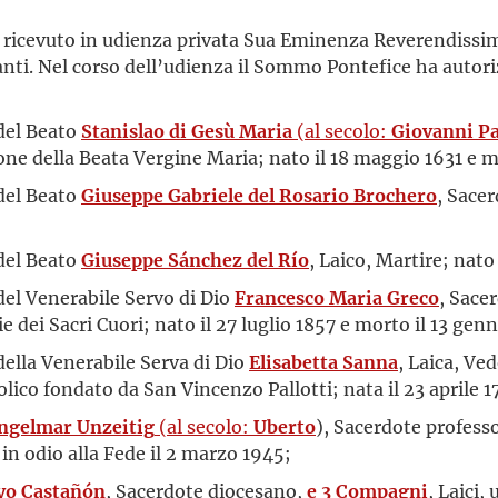
a ricevuto in udienza privata Sua Eminenza Reverendissim
anti. Nel corso dell’udienza il Sommo Pontefice ha autor
 del Beato
Stanislao di Gesù Maria
(al secolo:
Giovanni P
ne della Beata Vergine Maria; nato il 18 maggio 1631 e mo
 del Beato
Giuseppe Gabriele del Rosario Brochero
, Sace
 del Beato
Giuseppe Sánchez del Río
, Laico, Martire; nato
 del Venerabile Servo di Dio
Francesco Maria Greco
, Sace
 dei Sacri Cuori; nato il 27 luglio 1857 e morto il 13 genn
 della Venerabile Serva di Dio
Elisabetta Sanna
, Laica, Ve
co fondato da San Vincenzo Pallotti; nata il 23 aprile 17
ngelmar Unzeitig
(al secolo:
Uberto
), Sacerdote profess
 in odio alla Fede il 2 marzo 1945;
yo Castañón
, Sacerdote diocesano,
e 3 Compagni
, Laici,