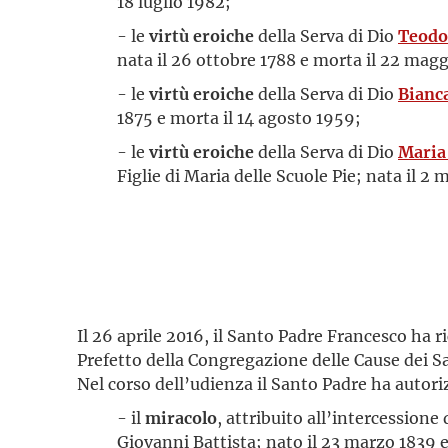
18 luglio 1982;
- le
virtù eroiche
della Serva di Dio
Teodo
nata il 26 ottobre 1788 e morta il 22 mag
- le
virtù eroiche
della Serva di Dio
Bianc
1875 e morta il 14 agosto 1959;
- le
virtù eroiche
della Serva di Dio
Maria
Figlie di Maria delle Scuole Pie; nata il 2
Il 26 aprile 2016, il Santo Padre Francesco ha
Prefetto della Congregazione delle Cause dei Sa
Nel corso dell’udienza il Santo Padre ha autor
- il
miracolo
, attribuito all’intercessione
Giovanni Battista; nato il 23 marzo 1839 e