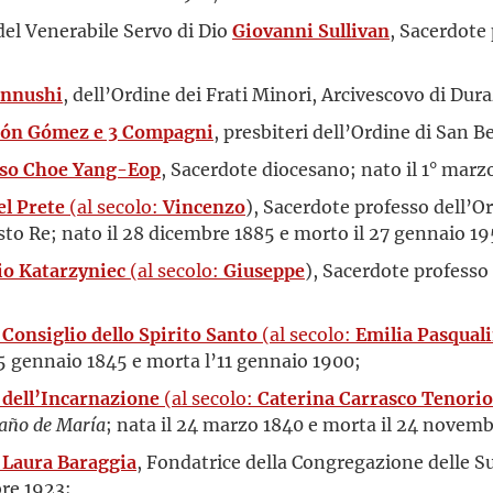
 del Venerabile Servo di Dio
Giovanni Sullivan
, Sacerdote
ennushi
, dell’Ordine dei Frati Minori, Arcivescovo di Dur
tón Gómez e 3 Compagni
, presbiteri dell’Ordine di San B
o Choe Yang-Eop
, Sacerdote diocesano; nato il 1° marz
el Prete
(al secolo:
Vincenzo
), Sacerdote professo dell’O
sto Re; nato il 28 dicembre 1885 e morto il 27 gennaio 19
o Katarzyniec
(al secolo:
Giuseppe
), Sacerdote professo
Consiglio dello Spirito Santo
(al secolo:
Emilia Pasqual
 5 gennaio 1845 e morta l’11 gennaio 1900;
 dell’Incarnazione
(al secolo:
Caterina Carrasco Tenorio
año de María
; nata il 24 marzo 1840 e morta il 24 novemb
 Laura Baraggia
, Fondatrice della Congregazione delle Su
bre 1923;