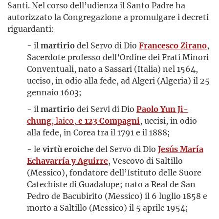
Santi. Nel corso dell’udienza il Santo Padre ha
autorizzato la Congregazione a promulgare i decreti
riguardanti:
- il
martirio
del Servo di Dio
Francesco Zirano
,
Sacerdote professo dell’Ordine dei Frati Minori
Conventuali, nato a Sassari (Italia) nel 1564,
ucciso, in odio alla fede, ad Algeri (Algeria) il 25
gennaio 1603;
- il
martirio
dei Servi di Dio
Paolo Yun Ji-
chung
, laico,
e 123 Compagni
, uccisi, in odio
alla fede, in Corea tra il 1791 e il 1888;
- le
virtù eroiche
del Servo di Dio
Jesús María
Echavarría y Aguirre
, Vescovo di Saltillo
(Messico), fondatore dell’Istituto delle Suore
Catechiste di Guadalupe; nato a Real de San
Pedro de Bacubirito (Messico) il 6 luglio 1858 e
morto a Saltillo (Messico) il 5 aprile 1954;