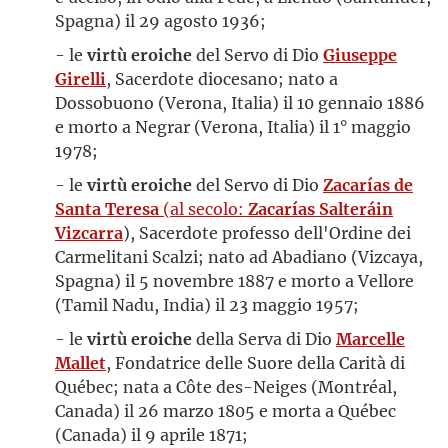
Spagna) il 29 agosto 1936;
- le
virtù eroiche
del Servo di Dio
Giuseppe
Girelli
, Sacerdote diocesano; nato a
Dossobuono (Verona, Italia) il 10 gennaio 1886
e morto a Negrar (Verona, Italia) il 1° maggio
1978;
- le
virtù eroiche
del Servo di Dio
Zacarías de
Santa Teresa
(al secolo:
Zacarías Salteráin
Vizcarra
), Sacerdote professo dell'Ordine dei
Carmelitani Scalzi; nato ad Abadiano (Vizcaya,
Spagna) il 5 novembre 1887 e morto a Vellore
(Tamil Nadu, India) il 23 maggio 1957;
- le
virtù eroiche
della Serva di Dio
Marcelle
Mallet
, Fondatrice delle Suore della Carità di
Québec; nata a Côte des-Neiges (Montréal,
Canada) il 26 marzo 1805 e morta a Québec
(Canada) il 9 aprile 1871;