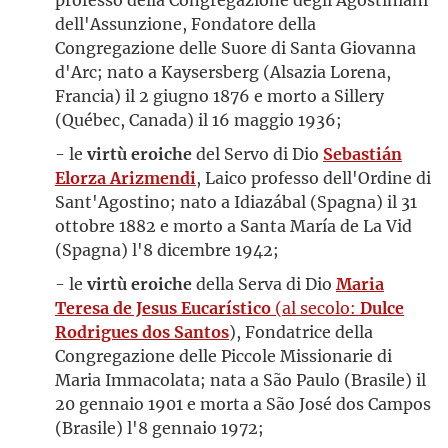
dell'Assunzione, Fondatore della
Congregazione delle Suore di Santa Giovanna
d'Arc; nato a Kaysersberg (Alsazia Lorena,
Francia) il 2 giugno 1876 e morto a Sillery
(Québec, Canada) il 16 maggio 1936;
- le
virtù eroiche
del Servo di Dio
Sebastián
Elorza Arizmendi
, Laico professo dell'Ordine di
Sant'Agostino; nato a Idiazábal (Spagna) il 31
ottobre 1882 e morto a Santa María de La Vid
(Spagna) l'8 dicembre 1942;
- le
virtù eroiche
della Serva di Dio
Maria
Teresa de Jesus Eucarístico
(al secolo:
Dulce
Rodrigues dos Santos
), Fondatrice della
Congregazione delle Piccole Missionarie di
Maria Immacolata; nata a São Paulo (Brasile) il
20 gennaio 1901 e morta a São José dos Campos
(Brasile) l'8 gennaio 1972;