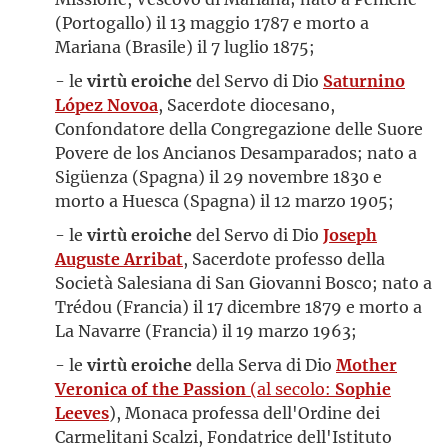
(Portogallo) il 13 maggio 1787 e morto a
Mariana (Brasile) il 7 luglio 1875;
- le
virtù eroiche
del Servo di Dio
Saturnino
López Novoa
, Sacerdote diocesano,
Confondatore della Congregazione delle Suore
Povere de los Ancianos Desamparados; nato a
Sigüenza (Spagna) il 29 novembre 1830 e
morto a Huesca (Spagna) il 12 marzo 1905;
- le
virtù eroiche
del Servo di Dio
Joseph
Auguste Arribat
, Sacerdote professo della
Società Salesiana di San Giovanni Bosco; nato a
Trédou (Francia) il 17 dicembre 1879 e morto a
La Navarre (Francia) il 19 marzo 1963;
- le
virtù eroiche
della Serva di Dio
Mother
Veronica of the Passion
(al secolo:
Sophie
Leeves
), Monaca professa dell'Ordine dei
Carmelitani Scalzi, Fondatrice dell'Istituto