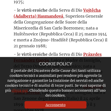
1975;
- le
virtù eroiche
della Serva di Dio
Vojtěcha
(Adalberta) Hasmandová
, Superiora Generale
della Congregazione delle Suore della
Misericordia di San Carlo Borromeo; nata a
Huštěnovice (Repubblica Ceca) il 25 marzo 1914
e morta a Znojmo-Hradiště (Repubblica Ceca) il
21 gennaio 1988;
- le
virtù eroiche
della Serva di Dio
Práxedes
Fernández García
, Laica e Madre di famiglia,
COOKIE POLICY
del Terzo Ordine di San Domenico; nata a
Il portale del Dicastero delle Cause dei Santi utilizza
Puente de la Luisa (Spagna) il 21 luglio 1886 e
cookies tecnici o assimilati per rendere più agevole la
morta a Oviedo (Spagna) il 6 ottobre 1936;
navigazione e garantire la fruizione dei servizi ed anche
cookies tecnici e di analisi di terze parti. Se vuoi saperne di
- le
virtù eroiche
della Serva di Dio
Elisabetta
più
clicca qui
. Chiudendo questo banner acconsenti all’uso
Tasca Serena
, Laica e Madre di famiglia; nata a
dei cookies.
San Zenone degli Ezzelini (Italia) il 24 aprile
1899 e morta a Vo' di Brendola (Italia) il 3
Acconsento
novembre 1978.