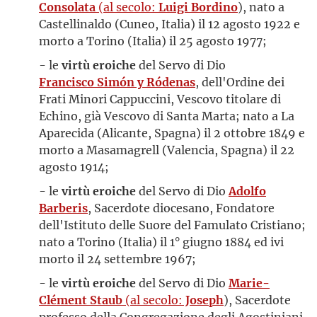
Consolata
(al secolo:
Luigi Bordino
), nato a
Castellinaldo (Cuneo, Italia) il 12 agosto 1922 e
morto a Torino (Italia) il 25 agosto 1977;
- le
virtù eroiche
del Servo di Dio
Francisco Simón y Ródenas
, dell'Ordine dei
Frati Minori Cappuccini, Vescovo titolare di
Echino, già Vescovo di Santa Marta; nato a La
Aparecida (Alicante, Spagna) il 2 ottobre 1849 e
morto a Masamagrell (Valencia, Spagna) il 22
agosto 1914;
- le
virtù eroiche
del Servo di Dio
Adolfo
Barberis
, Sacerdote diocesano, Fondatore
dell'Istituto delle Suore del Famulato Cristiano;
nato a Torino (Italia) il 1° giugno 1884 ed ivi
morto il 24 settembre 1967;
- le
virtù eroiche
del Servo di Dio
Marie-
Clément Staub
(al secolo:
Joseph
), Sacerdote
professo della Congregazione degli Agostiniani