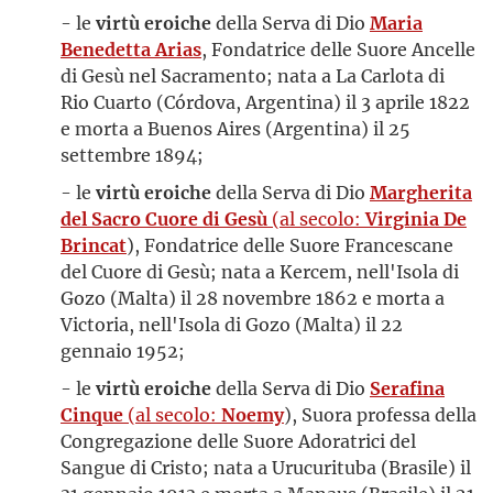
- le
virtù eroiche
della Serva di Dio
Maria
Benedetta Arias
, Fondatrice delle Suore Ancelle
di Gesù nel Sacramento; nata a La Carlota di
Rio Cuarto (Córdova, Argentina) il 3 aprile 1822
e morta a Buenos Aires (Argentina) il 25
settembre 1894;
- le
virtù eroiche
della Serva di Dio
Margherita
del Sacro Cuore di Gesù
(al secolo:
Virginia De
Brincat
), Fondatrice delle Suore Francescane
del Cuore di Gesù; nata a Kercem, nell'Isola di
Gozo (Malta) il 28 novembre 1862 e morta a
Victoria, nell'Isola di Gozo (Malta) il 22
gennaio 1952;
- le
virtù eroiche
della Serva di Dio
Serafina
Cinque
(al secolo:
Noemy
), Suora professa della
Congregazione delle Suore Adoratrici del
Sangue di Cristo; nata a Urucurituba (Brasile) il