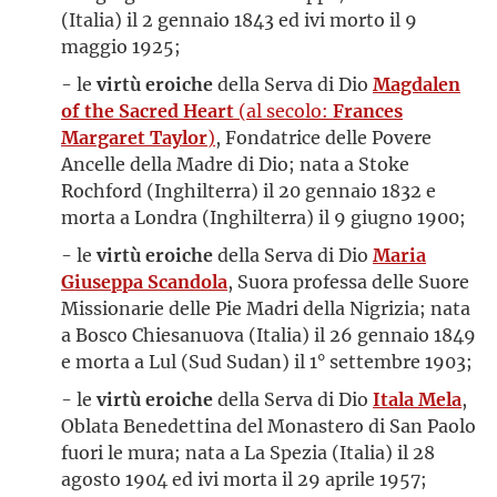
(Italia) il 2 gennaio 1843 ed ivi morto il 9
maggio 1925;
- le
virtù eroiche
della Serva di Dio
Magdalen
of the Sacred Heart
(al secolo:
Frances
Margaret Taylor
)
, Fondatrice delle Povere
Ancelle della Madre di Dio; nata a Stoke
Rochford (Inghilterra) il 20 gennaio 1832 e
morta a Londra (Inghilterra) il 9 giugno 1900;
- le
virtù eroiche
della Serva di Dio
Maria
Giuseppa Scandola
, Suora professa delle Suore
Missionarie delle Pie Madri della Nigrizia; nata
a Bosco Chiesanuova (Italia) il 26 gennaio 1849
e morta a Lul (Sud Sudan) il 1° settembre 1903;
- le
virtù eroiche
della Serva di Dio
Itala Mela
,
Oblata Benedettina del Monastero di San Paolo
fuori le mura; nata a La Spezia (Italia) il 28
agosto 1904 ed ivi morta il 29 aprile 1957;