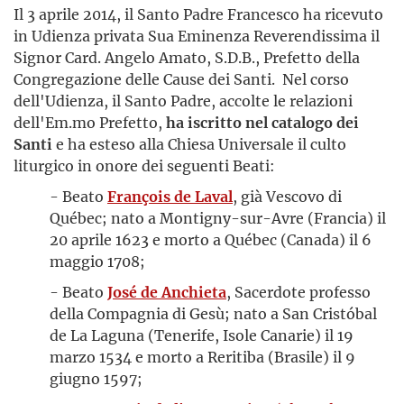
Il 3 aprile 2014, il Santo Padre Francesco ha ricevuto
in Udienza privata Sua Eminenza Reverendissima il
Signor Card. Angelo Amato, S.D.B., Prefetto della
Congregazione delle Cause dei Santi. Nel corso
dell'Udienza, il Santo Padre, accolte le relazioni
dell'Em.mo Prefetto,
ha iscritto nel catalogo dei
Santi
e ha esteso alla Chiesa Universale il culto
liturgico in onore dei seguenti Beati:
- Beato
François de Laval
, già Vescovo di
Québec; nato a Montigny-sur-Avre (Francia) il
20 aprile 1623 e morto a Québec (Canada) il 6
maggio 1708;
- Beato
José de Anchieta
, Sacerdote professo
della Compagnia di Gesù; nato a San Cristóbal
de La Laguna (Tenerife, Isole Canarie) il 19
marzo 1534 e morto a Reritiba (Brasile) il 9
giugno 1597;