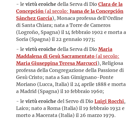
- le
virtù eroiche
della Serva di Dio
Clara de la
Concepción
(al secolo:
Juana de la Concepción
Sánchez García
), Monaca professa dell'Ordine
di Santa Chiara; nata a Torre de Cameros
(Logroño, Spagna) il 14 febbraio 1902 e morta a
Soria (Spagna) il 22 gennaio 1973;
- le
virtù eroiche
della Serva di Dio
Maria
Maddalena di Gesù Sacramentato
(al secolo:
Maria Giuseppina Teresa Marcucci
), Religiosa
professa della Congregazione della Passione di
Gesù Cristo; nata a San Gimignano-Ponte
Moriano (Lucca, Italia) il 24 aprile 1888 e morta
a Madrid (Spagna) il 10 febbraio 1960;
- le
virtù eroiche
del Servo di Dio
Luigi Rocchi
,
Laico; nato a Roma (Italia) il 19 febbraio 1932 e
morto a Macerata (Italia) il 26 marzo 1979.