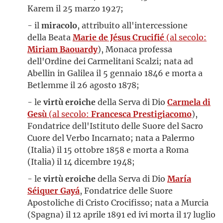
Karem il 25 marzo 1927;
- il
miracolo
, attribuito all'intercessione
della Beata
Marie de Jésus Crucifié
(al secolo:
Miriam Baouardy
), Monaca professa
dell'Ordine dei Carmelitani Scalzi; nata ad
Abellin in Galilea il 5 gennaio 1846 e morta a
Betlemme il 26 agosto 1878;
- le
virtù eroiche
della Serva di Dio
Carmela di
Gesù
(al secolo:
Francesca Prestigiacomo
),
Fondatrice dell'Istituto delle Suore del Sacro
Cuore del Verbo Incarnato; nata a Palermo
(Italia) il 15 ottobre 1858 e morta a Roma
(Italia) il 14 dicembre 1948;
- le
virtù eroiche
della Serva di Dio
María
Séiquer Gayá
, Fondatrice delle Suore
Apostoliche di Cristo Crocifisso; nata a Murcia
(Spagna) il 12 aprile 1891 ed ivi morta il 17 luglio