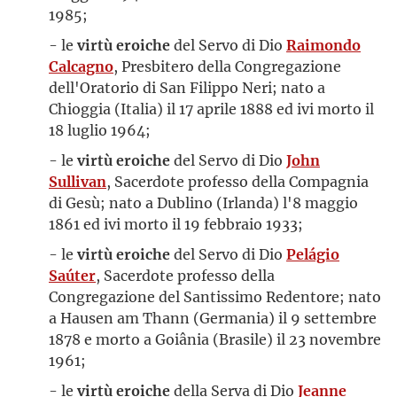
1985;
- le
virtù eroiche
del Servo di Dio
Raimondo
Calcagno
, Presbitero della Congregazione
dell'Oratorio di San Filippo Neri; nato a
Chioggia (Italia) il 17 aprile 1888 ed ivi morto il
18 luglio 1964;
- le
virtù eroiche
del Servo di Dio
John
Sullivan
, Sacerdote professo della Compagnia
di Gesù; nato a Dublino (Irlanda) l'8 maggio
1861 ed ivi morto il 19 febbraio 1933;
- le
virtù eroiche
del Servo di Dio
Pelágio
Saúter
, Sacerdote professo della
Congregazione del Santissimo Redentore; nato
a Hausen am Thann (Germania) il 9 settembre
1878 e morto a Goiânia (Brasile) il 23 novembre
1961;
- le
virtù eroiche
della Serva di Dio
Jeanne