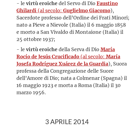
- le
virtù eroiche
del Servo di Dio
Faustino
Ghilardi
(al secolo:
Guglielmo Giacomo
),
Sacerdote professo dell’Ordine dei Frati Minori;
nato a Pieve a Nievole (Italia) il 6 maggio 1858
e morto a San Vivaldo di Montaione (Italia) il
25 ottobre 1937;
- le
virtù eroiche
della Serva di Dio
María
Rocío de Jesús Crucificado
(al secolo:
María
Josefa Rodríguez Xuárez de la Guardia
), Suora
professa della Congregazione delle Suore
dell’Amore di Dio; nata a Colmenar (Spagna) il
16 maggio 1923 e morta a Roma (Italia) il 30
marzo 1956.
3 APRILE 2014