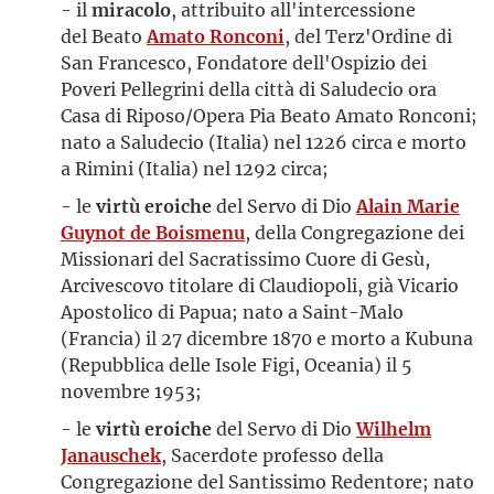
- il
miracolo
, attribuito all'intercessione
del Beato
Amato Ronconi
, del Terz'Ordine di
San Francesco, Fondatore dell'Ospizio dei
Poveri Pellegrini della città di Saludecio ora
Casa di Riposo/Opera Pia Beato Amato Ronconi;
nato a Saludecio (Italia) nel 1226 circa e morto
a Rimini (Italia) nel 1292 circa;
- le
virtù eroiche
del Servo di Dio
Alain Marie
Guynot de Boismenu
, della Congregazione dei
Missionari del Sacratissimo Cuore di Gesù,
Arcivescovo titolare di Claudiopoli, già Vicario
Apostolico di Papua; nato a Saint-Malo
(Francia) il 27 dicembre 1870 e morto a Kubuna
(Repubblica delle Isole Figi, Oceania) il 5
novembre 1953;
- le
virtù eroiche
del Servo di Dio
Wilhelm
Janauschek
, Sacerdote professo della
Congregazione del Santissimo Redentore; nato