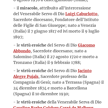
- il
miracolo
, attribuito all'intercessione
del Venerabile Servo di Dio
Luigi Caburlotto
,
Sacerdote diocesano, Fondatore dell'Istituto
delle Figlie di San Giuseppe; nato a Venezia
(Italia) il 7 giugno 1817 ed ivi morto il 9 luglio
1897;
- le
virtù eroiche
del Servo di Dio
Giacomo
Abbondo
, Sacerdote diocesano; nato a
Salomino (Italia) il 27 agosto 1720 e morto a
Tronzano (Italia) il 9 febbraio 1788;
- le
virtù eroiche
del Servo di Dio
Jacinto
Alegre Pujals
, Sacerdote professo della
Compagnia di Gesù; nato a Terrassa (Spagna) il
24 dicembre 1874 e morto a Barcellona
(Spagna) il 10 dicembre 1930;
- le
virtù eroiche
della Venerabile Serva di Dio
Caroline Barbe Colchen Carré de Malberg
,