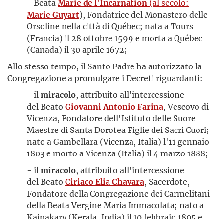
- Beata
Marie de l'Incarnation
(al secolo:
Marie Guyart
), Fondatrice del Monastero delle
Orsoline nella città di Québec; nata a Tours
(Francia) il 28 ottobre 1599 e morta a Québec
(Canada) il 30 aprile 1672;
Allo stesso tempo, il Santo Padre ha autorizzato la
Congregazione a promulgare i Decreti riguardanti:
- il
miracolo
, attribuito all'intercessione
del Beato
Giovanni Antonio Farina
, Vescovo di
Vicenza, Fondatore dell'Istituto delle Suore
Maestre di Santa Dorotea Figlie dei Sacri Cuori;
nato a Gambellara (Vicenza, Italia) l'11 gennaio
1803 e morto a Vicenza (Italia) il 4 marzo 1888;
- il
miracolo
, attribuito all'intercessione
del Beato
Ciriaco Elia Chavara
, Sacerdote,
Fondatore della Congregazione dei Carmelitani
della Beata Vergine Maria Immacolata; nato a
Kainakary (Kerala, India) il 10 febbraio 1805 e