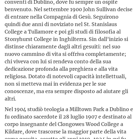
conventi di Dublino, dove fu sempre un ospite
benvenuto. Nel settembre 1900 John Sullivan decise
di entrare nella Compagnia di Gesù. Seguirono
quindi due anni di noviziato nel St. Stanislaus
College a Tullamore e poi gli studi di filosofia al
Stonyhurst College in Inghilterra. Sin dall’inizio si
distinse chiaramente dagli altri gesuiti: nel suo
nuovo cammino di vita si offriva completamente;
chi viveva con lui si rendeva conto della sua
dedicazione profonda alla preghiera e alla vita
religiosa. Dotato di notevoli capacità intellettuali,
non si metteva mai in evidenza per le sue
conoscenze, ma era sempre disposto ad aiutare gli
altri.
Nel 1904 studiò teologia a Milltown Park a Dublino e
fu ordinato sacerdote il 28 luglio 1907 e destinato al
corpo insegnante del Clongowes Wood College a
Kildare, dove trascorse la maggior parte della vita
come gesuita, eccetto gli anni 1919-1924 in cui fu