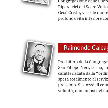
Congregazione delle Suor
Riparatrici del Sacro Volt
Gesù Cristo; visse le moltep
profonda vita interiore con
spirituale, costanza, zelo
momenti difficili trovò fo
nell’ascolto della Parola d
nelle devozioni alla Vergi
Raimondo Calca
Cuore, al Santo Volto di Cr
Presbitero della Congregaz
San Filippo Neri; la sua, f
caratterizzata dalla “ordi
spesa totalmente al servizi
prossimo. Si sforzò di co
volontà, donandosi nel n
fecondità del servizio past
i giovani, gli emarginati e 