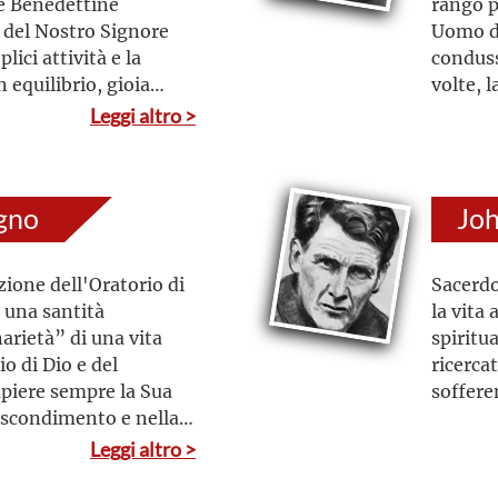
e Benedettine
rango p
o del Nostro Signore
Uomo di
lici attività e la
conduss
 equilibrio, gioia
volte, 
 e saggezza. Nei
accettò
Leggi altro >
rza e sostegno
costitui
i Dio, nei Sacramenti e
primo V
ne Maria, al Sacro
diedero
gno
Joh
isto e a San Silvestro
sull’ese
ione dell'Oratorio di
Sacerdo
u una santità
la vita
narietà” di una vita
spiritu
o di Dio e del
ricerca
mpiere sempre la Sua
soffere
ascondimento e nella
orale, soprattutto tra
Leggi altro >
i poveri