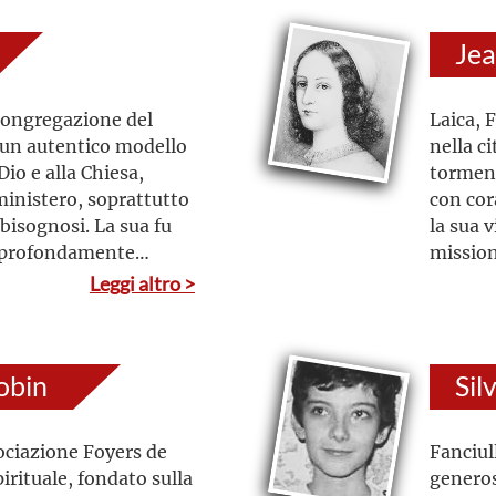
Je
Congregazione del
Laica, 
 un autentico modello
nella c
Dio e alla Chiesa,
torment
ministero, soprattutto
con cor
 bisognosi. La sua fu
la sua v
, profondamente
mission
ca. Mirò al costante
visibile
Leggi altro >
traverso l’orazione e
A Montr
izzata nelle piccole
prodigò
di servi
obin
Sil
impegna
infermi
ociazione Foyers de
Fanciull
irituale, fondato sulla
generos