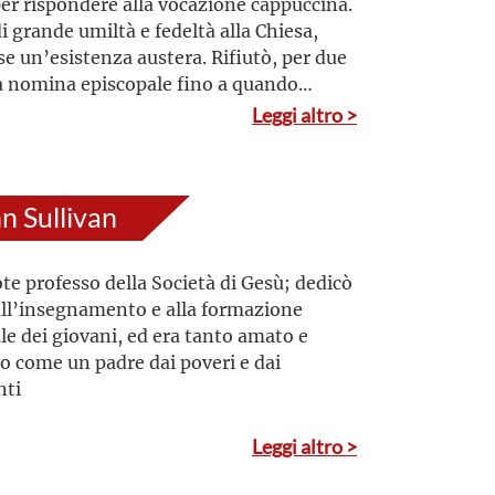
er rispondere alla vocazione cappuccina.
 grande umiltà e fedeltà alla Chiesa,
e un’esistenza austera. Rifiutò, per due
la nomina episcopale fino a quando
, per obbedienza, la guida della neo-
Leggi altro >
ta Diocesi di Osorno, della quale fu il
escovo. I Confratelli nell’episcopato
 le testimonianze più significative
n Sullivan
rcizio eroico delle sue virtù
te professo della Società di Gesù; dedicò
 all’insegnamento e alla formazione
ale dei giovani, ed era tanto amato e
to come un padre dai poveri e dai
nti
Leggi altro >