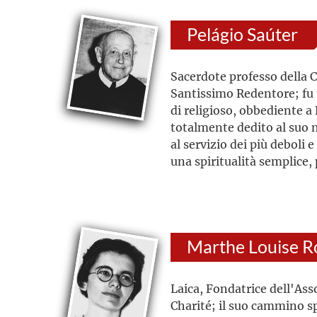
Pelágio Saúter
Sacerdote professo della 
Santissimo Redentore; fu
di religioso, obbediente a 
totalmente dedito al suo 
al servizio dei più deboli e
una spiritualità semplice
cristocentrica e mariologi
rinnovamento interiore at
la carità fraterna, concret
cose della vita quotidiana.
Marthe Louise R
Laica, Fondatrice dell'Ass
Charité; il suo cammino sp