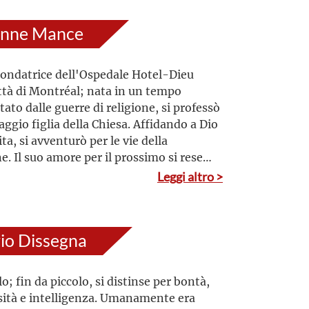
anne Mance
Fondatrice dell'Ospedale Hotel-Dieu
ittà di Montréal; nata in un tempo
ato dalle guerre di religione, si professò
aggio figlia della Chiesa. Affidando a Dio
ita, si avventurò per le vie della
e. Il suo amore per il prossimo si rese
 nell’attenzione e nella cura per i malati.
Leggi altro >
éal non solo fondò l’Hôtel-Dieu, ma si
 come infermiera, lasciando un modello
zio, che ancora oggi ispira coloro che si
vio Dissegna
no professionalmente nella cura degli
o; fin da piccolo, si distinse per bontà,
ità e intelligenza. Umanamente era