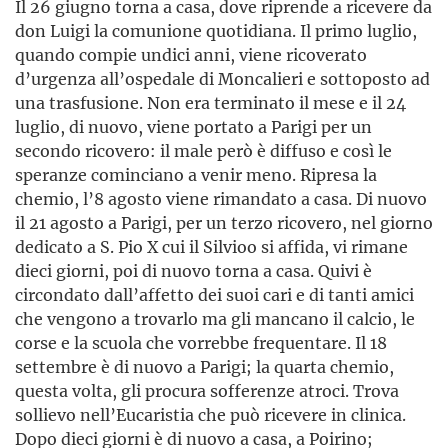
Il 26 giugno torna a casa, dove riprende a ricevere da
don Luigi la comunione quotidiana. Il primo luglio,
quando compie undici anni, viene ricoverato
d’urgenza all’ospedale di Moncalieri e sottoposto ad
una trasfusione. Non era terminato il mese e il 24
luglio, di nuovo, viene portato a Parigi per un
secondo ricovero: il male però è diffuso e così le
speranze cominciano a venir meno. Ripresa la
chemio, l’8 agosto viene rimandato a casa. Di nuovo
il 21 agosto a Parigi, per un terzo ricovero, nel giorno
dedicato a S. Pio X cui il Silvioo si affida, vi rimane
dieci giorni, poi di nuovo torna a casa. Quivi è
circondato dall’affetto dei suoi cari e di tanti amici
che vengono a trovarlo ma gli mancano il calcio, le
corse e la scuola che vorrebbe frequentare. Il 18
settembre è di nuovo a Parigi; la quarta chemio,
questa volta, gli procura sofferenze atroci. Trova
sollievo nell’Eucaristia che può ricevere in clinica.
Dopo dieci giorni è di nuovo a casa, a Poirino;