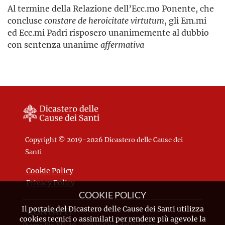
Al termine della Relazione dell’Ecc.mo Ponente, che
concluse
constare de heroicitate virtutum
, gli Em.mi
ed Ecc.mi Padri risposero unanimemente al dubbio
con sentenza unanime
affermativa
Copyright © 2019-2026 Dicastero delle Cause dei
Santi
Cookie Policy
Privacy Policy
COOKIE POLICY
Il portale del Dicastero delle Cause dei Santi utilizza
CONTATTI
cookies tecnici o assimilati per rendere più agevole la