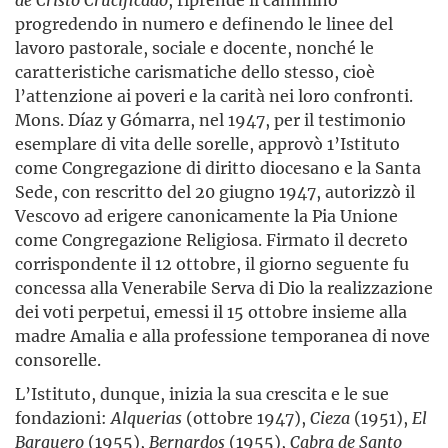
progredendo in numero e definendo le linee del
lavoro pastorale, sociale e docente, nonché le
caratteristiche carismatiche dello stesso, cioè
l’attenzione ai poveri e la carità nei loro confronti.
Mons. Díaz y Gómarra, nel 1947, per il testimonio
esemplare di vita delle sorelle, approvò 1’Istituto
come Congregazione di diritto diocesano e la Santa
Sede, con rescritto del 20 giugno 1947, autorizzò il
Vescovo ad erigere canonicamente la Pia Unione
come Congregazione Religiosa. Firmato il decreto
corrispondente il 12 ottobre, il giorno seguente fu
concessa alla Venerabile Serva di Dio la realizzazione
dei voti perpetui, emessi il 15 ottobre insieme alla
madre Amalia e alla professione temporanea di nove
consorelle.
L’Istituto, dunque, inizia la sua crescita e le sue
fondazioni:
Alquerias
(ottobre 1947),
Cieza
(1951),
El
Barquero
(1955),
Bernardos
(1955),
Cabra
de
Santo