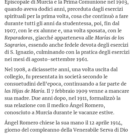
Episcopale di Murcia e la Prima Comunione nel 1903,
quando aveva dodici anni, preceduta dagli esercizi
spirituali per la prima volta, cosa che continuò a fare
durante tutti gli anni da studentessa, poi, fin dal
1907, con le ex alunne e, una volta sposata, con le
Reparadoras
, giacché apparteneva alle
Marías
de
los
Sagrarios
, essendo anche fedele devota degli esercizi
di S. Ignazio, culminando con la pratica degli esercizi
nei mesi di agosto-settembre 1961.
Nel 1908, a diciassette anni, una volta uscita dal
collegio, fu presentata in società secondo le
consuetudini dell’epoca, continuando a far parte de
las
Hijas
de
María
. Il 7 febbraio 1909 venne a mancare
sua madre. Due anni dopo, nel 1911, formalizzò la
sua relazione con il medico Ángel Romero,
conosciuto a Murcia durante le vacanze estive.
Ángel Romero chiese la sua mano il 12 aprile 1914,
giorno del compleanno della Venerabile Serva di Dio