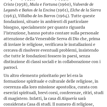
Cristo
(1958),
Mula
e
Fortuna
(1960),
Valverde
de
Leganés
e
Baños
de
la
Encina
(1961),
Elche
de
la
Sierra
(1963),
Villalba
de
los
Barros
(1964). Tutte queste
fondazioni, situate in ambienti di particolare
bisogno, specialmente per quanto riguarda
l’istruzione, hanno potuto contare sulla personale
attenzione della Venerabile Serva di Dio che, prima
di inviare le religiose, verificava le installazioni e
cercava di risolvere eventuali problemi, insistendo
che tutte le fondazioni fossero in paesi, senza
distinzione di classi sociali e in collaborazione con i
parroci.
Un altro elemento prioritario per lei era la
formazione spirituale e culturale delle religiose, in
coerenza alla loro missione apostolica, curata con
esercizi spirituali, brevi corsi, conferenze, ritiri, studi
di magistero. Infatti, la casa di
Alquería
sarà
considerata Casa di studi. Il numero di religiose,