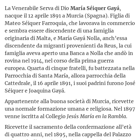
La Venerabile Serva di Dio
María Séiquer Gayá
,
nacque il 12 aprile 1891 a Murcia (Spagna). Figlia di
Mateo Séiquer Farroquia, che lavorava in commercio
e sembra essere discendente di una famiglia
originaria di Malta, e María Gayá Nolla, anch’essa
discendente da migranti provenienti da Reus, la cui
famiglia aveva aperto una Banca a Nolla che andò in
rovina nel 1914, nel corso della prima guerra
europea. Quarta di cinque fratelli, fu battezzata nella
Parrocchia di Santa María, allora parrocchia della
Cattedrale, il 16 aprile 1891, i suoi padrini furono José
Séiquer e Joaquina Gayá.
Appartenente alla buona società di Murcia, ricevette
una normale formazione umana e religiosa. Nel 1897
venne iscritta al Collegio
Jesús
María
en
la
Rambla
.
Ricevette il sacramento della confermazione all’età
di quattro anni, nel 1895, nella cappella del Palazzo