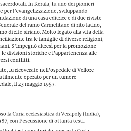
sacerdotali. In Kerala, fu uno dei pionieri
e per l’evangelizzazione, sviluppando
ndazione di una casa editrice e di due riviste
nerale del ramo Carmelitano di rito latino,
mo di rito siriano. Molto legato alla vita della
nciliazione tra le famiglie di diverse religioni,
mani. S’impegnò altresì per la promozione
e le divisioni storiche e l’appartenenza alle
rsi conflitti.
ute, fu ricoverato nell’ospedale di Vellore
nutilmente operato per un tumore
edale, il 23 maggio 1957.
so la Curia ecclesiastica di Verapoly (India),
87, con l’escussione di ottanta testi.
Inchiesta rogatoriale, presso la Curia