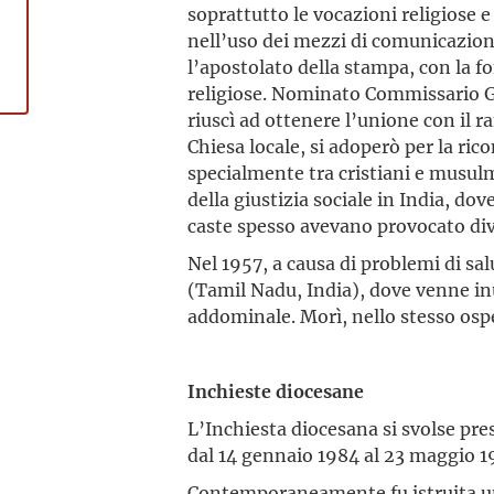
soprattutto le vocazioni religiose e 
nell’uso dei mezzi di comunicazion
l’apostolato della stampa, con la fo
religiose. Nominato Commissario Ge
riuscì ad ottenere l’unione con il ra
Chiesa locale, si adoperò per la rico
specialmente tra cristiani e musul
della giustizia sociale in India, dov
caste spesso avevano provocato dive
Nel 1957, a causa di problemi di sal
(Tamil Nadu, India), dove venne i
addominale. Morì, nello stesso osp
Inchieste diocesane
L’Inchiesta diocesana si svolse pres
dal 14 gennaio 1984 al 23 maggio 19
Contemporaneamente fu istruita un’