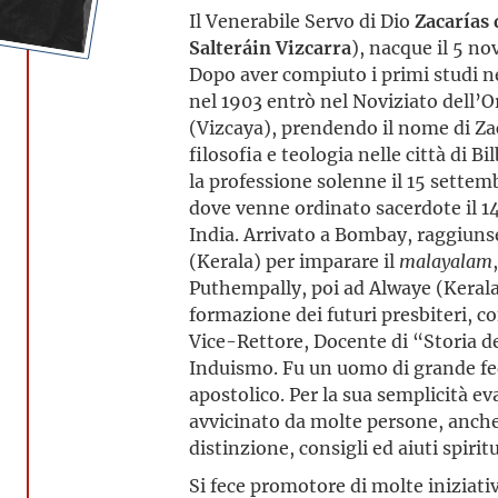
Il Venerabile Servo di Dio
Zacarías 
Salteráin Vizcarra
), nacque il 5 n
Dopo aver compiuto i primi studi n
nel 1903 entrò nel Noviziato dell’O
(Vizcaya), prendendo il nome di Zac
filosofia e teologia nelle città di 
la professione solenne il 15 settem
dove venne ordinato sacerdote il 14 
India. Arrivato a Bombay, raggiuns
(Kerala) per imparare il
malayalam
Puthempally, poi ad Alwaye (Kerala)
formazione dei futuri presbiteri, co
Vice-Rettore, Docente di “Storia d
Induismo. Fu un uomo di grande fede
apostolico. Per la sua semplicità ev
avvicinato da molte persone, anche 
distinzione, consigli ed aiuti spiritu
Si fece promotore di molte iniziati