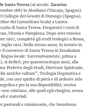
de Santa Teresa
(al secolo:
Zacarías
ovembre 1887 in Abadiano (Vizcaya, Spagna).
el Collegio dei Gesuiti di Durango (Spagna),
rdine dei Carmelitani Scalzi a Larrea
caria di Santa Teresa. Frequentò i corsi di
Bilbao, Vitoria e Pamplona. Dopo aver emesso
bre 1907, completò gli studi teologici a Roma,
luglio 1912. Nello stesso anno, fu inviato in
e il convento di Santa Teresa in Ernakulam
, lingua locale: Successivamente, prima a
, si dedicò, per quarantacinque anni, alla
me Prefetto degli Studi, Direttore Spirituale,
elle antiche culture”, Teologia Dogmatica e
, con uno spirito di pietà e di ardente zelo
angelica e per la sua disponibilità, veniva
non cristiane, alle quali egli elargiva, senza
ali e materiali.
ve pastorali e missionarie, che favorirono