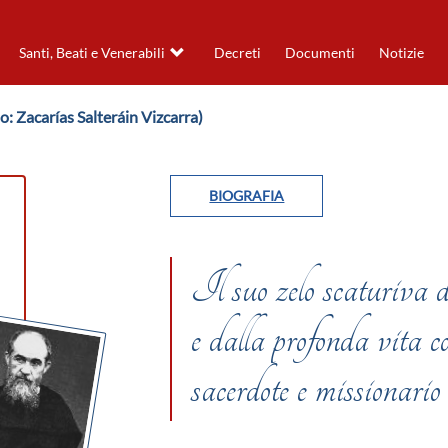
Santi, Beati e Venerabili
Decreti
Documenti
Notizie
lo: Zacarías Salteráin Vizcarra)
BIOGRAFIA
Il suo zelo scaturiva 
e dalla profonda vita c
sacerdote e missionario