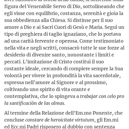
figura del Venerabile Servo di Dio, sottolineando che
egli visse con equilibrio, costanza, serenità e gioia la
sua obbedienza alla Chiesa. Si distinse per il suo
amore a Dio e ai Sacri Cuori di Gesù e Maria. Seguì un
tipo di preghiera di taglio ignaziano, che lo portava
ad una carità fervente e operosa. Come testimoniato
nella vita e negli scritti, consacrò tutte le sue forze al
desiderio di divenire santo, nonostante i limiti e
peccati. L’imitazione di Cristo costituì il suo
costante ideale, cercando di compiere sempre la Sua
volontà per vivere in profondità la vita sacerdotale,
espressa nell’amore al Signore e al prossimo,
coltivando uno spirito di vita orante e
contemplativa, che lo spingeva a
trabajar con celo pro
la santificaciòn de las almas.
Al termine della Relazione dell’Em.mo Ponente, che
concluse
constare de heroicitate virtutum
, gli Em.mi
ed Ecc.mi Padri risposero al dubbio con sentenza