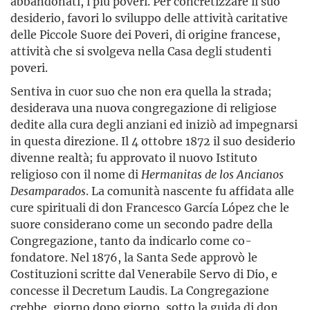
abbandonati, i più poveri. Per concretizzare il suo
desiderio, favori lo sviluppo delle attività caritative
delle Piccole Suore dei Poveri, di origine francese,
attività che si svolgeva nella Casa degli studenti
poveri.
Sentiva in cuor suo che non era quella la strada;
desiderava una nuova congregazione di religiose
dedite alla cura degli anziani ed iniziò ad impegnarsi
in questa direzione. Il 4 ottobre 1872 il suo desiderio
divenne realtà; fu approvato il nuovo Istituto
religioso con il nome di
Hermanitas
de
los
Ancianos
Desamparados
. La comunità nascente fu affidata alle
cure spirituali di don Francesco García López che le
suore considerano come un secondo padre della
Congregazione, tanto da indicarlo come co-
fondatore. Nel 1876, la Santa Sede approvò le
Costituzioni scritte dal Venerabile Servo di Dio, e
concesse il Decretum Laudis. La Congregazione
crebbe, giorno dopo giorno, sotto la guida di don