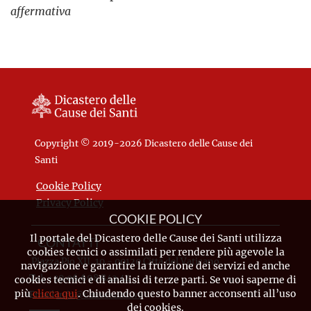
affermativa
Copyright © 2019-2026 Dicastero delle Cause dei
Santi
Cookie Policy
Privacy Policy
COOKIE POLICY
Il portale del Dicastero delle Cause dei Santi utilizza
CONTATTI
cookies tecnici o assimilati per rendere più agevole la
Piazza Pio XII, 10 - 00120 Città del Vaticano
navigazione e garantire la fruizione dei servizi ed anche
Tel. +39.06.698.842.44
cookies tecnici e di analisi di terze parti. Se vuoi saperne di
più
clicca qui
. Chiudendo questo banner acconsenti all’uso
Email
info@causesanti.va
dei cookies.