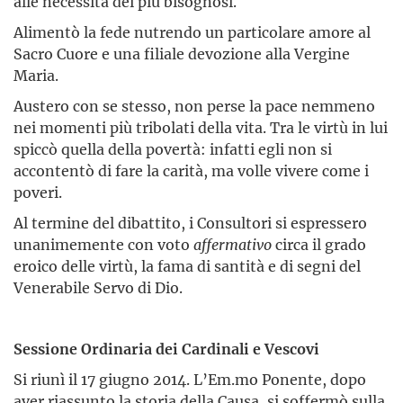
alle necessità dei più bisognosi.
Alimentò la fede nutrendo un particolare amore al
Sacro Cuore e una filiale devozione alla Vergine
Maria.
Austero con se stesso, non perse la pace nemmeno
nei momenti più tribolati della vita. Tra le virtù in lui
spiccò quella della povertà: infatti egli non si
accontentò di fare la carità, ma volle vivere come i
poveri.
Al termine del dibattito, i Consultori si espressero
unanimemente con voto
affermativo
circa il grado
eroico delle virtù, la fama di santità e di segni del
Venerabile Servo di Dio.
Sessione Ordinaria dei Cardinali e Vescovi
Si riunì il 17 giugno 2014. L’Em.mo Ponente, dopo
aver riassunto la storia della Causa, si soffermò sulla