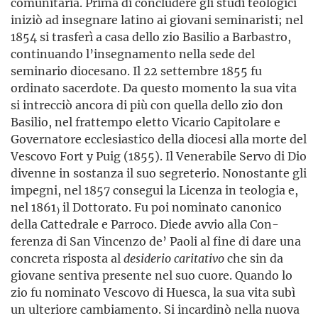
comunitaria. Prima di concludere gli studi teologici
iniziò ad insegnare latino ai giovani seminaristi; nel
1854 si trasferì a casa dello zio Basilio a Barbastro,
continuando l’insegna­mento nella sede del
seminario diocesano. Il 22 settembre 1855 fu
ordinato sacerdote. Da questo momento la sua vita
si intrecciò ancora di più con quella dello zio don
Basilio, nel frattempo eletto Vicario Capitolare e
Governatore ecclesiastico della diocesi alla morte del
Vescovo Fort y Puig (1855). Il Venerabile Servo di Dio
divenne in sostanza il suo segreterio. Nonostante gli
impegni, nel 1857 consegui la Licenza in teologia e,
nel 1861
il Dottorato. Fu poi nominato canonico
)
della Cattedrale e Parroco. Diede avvio alla Con­
ferenza di San Vincenzo de’ Paoli al fine di dare una
concreta risposta al
desiderio
caritativo
che sin da
giovane sentiva presente nel suo cuore. Quando lo
zio fu nominato Vescovo di Huesca, la sua vita subì
un ulteriore cambiamento. Si incardinò nella nuova