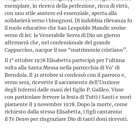
esemplare, in ricerca della perfezione, ricca di virtù,
con uno stile austero ed essenziale, aperta alla
solidarietà verso i bisognosi. Di indubbia rilevanza fu
il ruolo educativo che San Leopoldo Mandic svolse
verso di lei: la Venerabile Serva di Dio un giorno
affermerà che, nel confessionale del grande
Cappuccino, nacque il suo “matrimonio cristiano”.
Il 1° ottobre 1978 Elisabetta partecipò per l’ultima
volta alla Santa Messa nella parrocchia di Vo’ di
Brendola. Il 31 ottobre si confessò con il parroco e,
verso sera, ricevette il sacramento dell’Un­zione
degli Infermi dalle mani del figlio P. Galileo. Visse
con particolare fervore la festa di Tutti i Santi e morì
piamente il 3 no­vembre 1978. Dopo la morte, come
richiesto dalla stessa Elisabetta, i figli cantarono
il
Te Deum
per ringraziare Dio di tanti doni ricevuti.