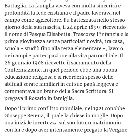
Battaglia. La famiglia viveva con molta sincerità e
pro­fondità la fede cristiana e il padre lavorava nel
campo come agricol­tore. Fu battezzata nello stesso
giorno della sua nascita, il 24 aprile 1899, ricevendo
il nome di Pasqua Elisabetta. Trascorse l’infanzia e la
prima giovinezza senza particolari novità, tra casa,
scuola - studiò fino alla terza elementare -, lavoro
nei campi e partecipazione alla vita parrocchiale. Il
26 gennaio 1908 ricevette il sacramento della
Confermazione. In quel periodo ebbe una buona
edu­cazione religiosa e si ricorderà spesso delle
abituali serate familiari in cui suo papà legge­va e
commentava un brano della Sacra Scrittura. Si
pregava il Rosa­rio in famiglia.
Dopo il primo conflitto mondiale, nel 1921 conobbe
Giuseppe Serena, il quale la chiese in moglie. Dopo
una iniziale incertezza sul suo futuro matrimonio
con lui e dopo aver intensamente pregato la Vergine