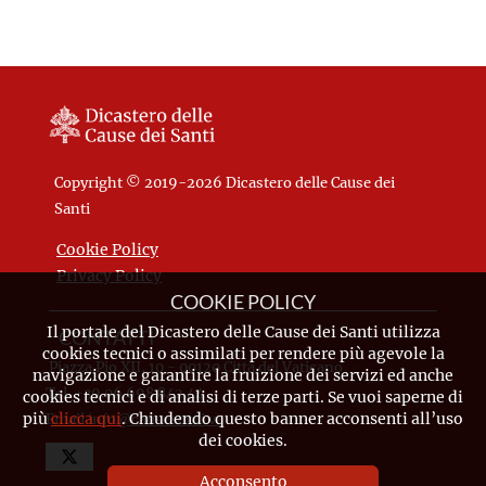
Copyright © 2019-2026 Dicastero delle Cause dei
Santi
Cookie Policy
Privacy Policy
COOKIE POLICY
Il portale del Dicastero delle Cause dei Santi utilizza
CONTATTI
cookies tecnici o assimilati per rendere più agevole la
Piazza Pio XII, 10 - 00120 Città del Vaticano
navigazione e garantire la fruizione dei servizi ed anche
Tel. +39.06.698.842.44
cookies tecnici e di analisi di terze parti. Se vuoi saperne di
più
clicca qui
. Chiudendo questo banner acconsenti all’uso
Email
info@causesanti.va
dei cookies.
Acconsento