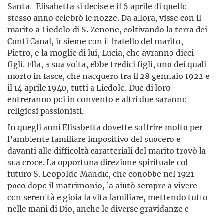
Santa, Elisabetta si deci­se e il 6 aprile di quello
stesso anno celebrò le nozze. Da allora, visse con il
marito a Liedolo di S. Zenone, colti­vando la terra dei
Conti Canal, insieme con il fratello del marito,
Pietro, e la moglie di lui, Lucia, che avranno dieci
figli. Ella, a sua volta, ebbe tredici figli, uno dei quali
morto in fasce, che nacquero tra il 28 gennaio 1922 e
il 14 aprile 1940, tutti a Liedolo. Due di loro
entreranno poi in con­vento e altri due saranno
religiosi passionisti.
In quegli anni Elisabetta dovette soffrire molto per
l’ambiente familiare impositivo del suocero e
davanti alle difficoltà caratteriali del marito trovò la
sua croce. La opportuna direzione spirituale col
futuro S. Leopoldo Mandic, che conobbe nel 1921
poco dopo il matrimonio, la aiutò sempre a vivere
con serenità e gioia la vita familiare, mettendo tutto
nelle mani di Dio, anche le diverse gravidanze e