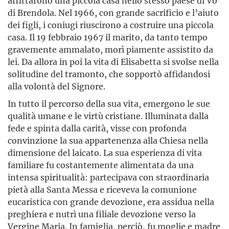
affittarono una piccola casa nello stesso paese di Vo’
di Brendola. Nel 1966, con grande sacrificio e l’aiuto
dei figli, i coniugi riuscirono a costruire una piccola
casa. Il 19 febbraio 1967 il marito, da tanto tempo
gravemente ammalato, morì piamente assistito da
lei. Da allora in poi la vita di Elisabetta si svolse nella
solitudine del tramonto, che sopportò affidandosi
alla volontà del Signore.
In tutto il percorso della sua vita, emergono le sue
qualità umane e le virtù cristiane. Illuminata dalla
fede e spinta dalla carità, visse con profonda
convinzione la sua appartenenza alla Chiesa nella
dimensione del laicato. La sua esperienza di vita
familiare fu costantemente alimentata da una
intensa spiritualità: partecipava con straordinaria
pietà alla Santa Messa e riceveva la comunione
eucaristica con grande devozione, era assidua nella
preghiera e nutrì una filiale devozione verso la
Vergine Maria. In famiglia, perciò, fu moglie e madre