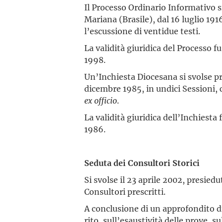
Il Processo Ordinario Informativo si
Mariana (Brasile), dal 16 luglio 191
l’escussione di ventidue testi.
La validità giuridica del Processo f
1998.
Un’Inchiesta Diocesana si svolse pr
dicembre 1985, in undici Sessioni, c
ex officio
.
La validità giuridica dell’Inchiesta
1986.
Seduta dei Consultori Storici
Si svolse il 23 aprile 2002, presied
Consultori prescritti.
A conclusione di un approfondito diba
rito, sull’esaustività delle prove, s