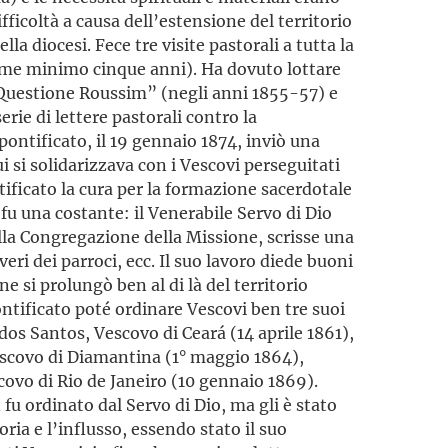
ficoltà a causa dell’esten­sione del territorio
lla diocesi. Fece tre visite pastorali a tutta la
ome minimo cinque anni). Ha dovuto lottare
“Questione Roussim” (negli anni 1855-57) e
rie di lettere pastorali contro la
pontificato, il 19 gennaio 1874, inviò una
ui si solidarizzava con i Vescovi perseguitati
tificato la cura per la formazione sacerdotale
 fu una costante: il Venerabile Servo di Dio
alla Congregazione della Missione, scrisse una
eri dei parroci, ecc. Il suo lavoro diede buoni
one si prolungò ben al di là del territorio
ntificato poté ordinare Vescovi ben tre suoi
dos Santos, Ve­scovo di Ceará (14 aprile 1861),
scovo di Diamantina (1° maggio 1864),
ovo di Rio de Janeiro (10 gennaio 1869).
u ordinato dal Servo di Dio, ma gli è stato
ia e l’influsso, essendo stato il suo