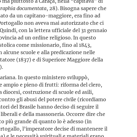
 ma piuttosto a Caraça, nella “capitava” di
graphia documentata
, 28). Bisogna sapere che
rnato da un capitano-maggiore, era fino ad
l Portogallo non aveva mai autorizzato che ci
uindi, con la lettera ufficiale del 31 gennaio
rovincia ad un ordine religioso. In questo
ostolica come missionario, fino al 1843,
 alcune scuole e alla predicazione nelle
sitatore (1837) e di Superiore Maggiore della
).
riana. In questo ministero sviluppò,
 ampio e pieno di frutti: riforma del clero,
 diocesi, costruzione di scuole ed asili,
contro gli abusi del potere civile (ricordiamo
ori del Brasile hanno deciso di seguire il
 liberali e della massoneria. Occorre dire che
to più grande di quanto lo è adesso (in
rtogallo, l’imperatore decise di mantenere il
) e le necessità spirituali e materiali erano