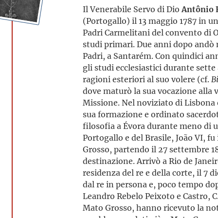
Il Venerabile Servo di Dio
Antônio 
(Portogallo) il 13 maggio 1787 in un
Padri Carmelitani del convento di O
studi primari. Due anni dopo andò n
Padri, a Santarém. Con quindici ann
gli studi ecclesiastici durante sett
ragioni esteriori al suo volere (cf.
B
dove maturò la sua vocazione alla v
Missione. Nel noviziato di Lisbona e
sua formazione e ordinato sacerdote
filosofia a Évora durante meno di un
Portogallo e del Brasile, João VI, fu
Grosso, partendo il 27 settembre 1
destinazione. Arrivò a Rio de Janeiro
residenza del re e della corte, il 7
dal re in persona e, poco tempo dopo
Leandro Rebelo Peixoto e Castro, C
Mato Grosso, hanno ricevuto la no