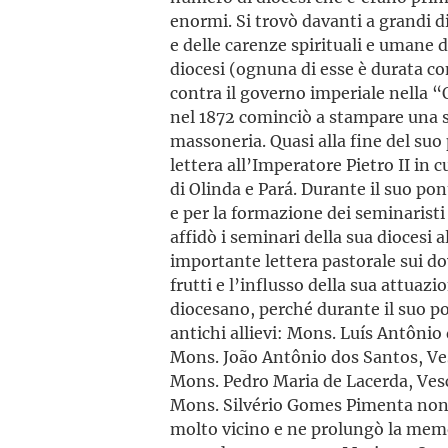
enormi. Si trovò davanti a grandi dif
e delle carenze spirituali e umane de
diocesi (ognuna di esse è durata c
contra il governo imperiale nella 
nel 1872 cominciò a stampare una se
massoneria. Quasi alla fine del suo 
lettera all’Imperatore Pietro II in c
di Olinda e Pará. Durante il suo pon
e per la formazione dei seminaristi
affidò i seminari della sua diocesi 
importante lettera pastorale sui dov
frutti e l’influsso della sua attuazi
diocesano, perché durante il suo po
antichi allievi: Mons. Luís Antônio 
Mons. João Antônio dos Santos, Ve
Mons. Pedro Maria de Lacerda, Vesc
Mons. Sil­vério Gomes Pimenta non f
molto vicino e ne prolungò la memor