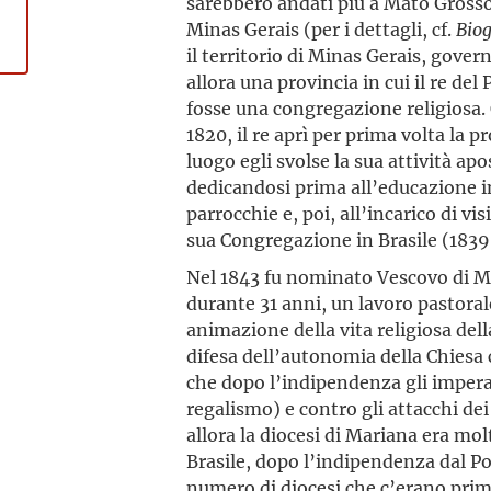
sarebbero andati più a Mato Grosso
Minas Gerais (per i dettagli, cf.
Bio
il territorio di Minas Gerais, gove
allora una provincia in cui il re de
fosse una congregazione religiosa. Q
1820, il re aprì per prima volta la p
luogo egli svolse la sua attività ap
dedicandosi prima all’educazione in
parrocchie e, poi, all’incarico di vi
sua Congregazione in Brasile (1839
Nel 1843 fu nominato Vescovo di Ma
durante 31 anni, un lavoro pastorale
animazione della vita religiosa della
difesa dell’au­tonomia della Chiesa 
che dopo l’indipendenza gli imperat
regalismo) e contro gli attacchi dei
allora la diocesi di Mariana era mol
Brasile, dopo l’indipendenza dal Po
numero di diocesi che c’erano prima