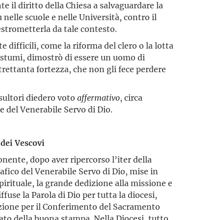
e il diritto della Chiesa a salvaguardare la
nelle scuole e nelle Università, contro il
 estrometterla da tale contesto.
 difficili, come la riforma del clero o la lotta
costumi, dimostrò di essere un uomo di
trettanta fortezza, che non gli fece perdere
nsultori diedero voto
affermativo
,
circa
te del Venerabile Servo di Dio.
 dei Vescovi
Ponente, dopo aver ripercorso l’iter della
rafico del Venerabile Servo di Dio, mise in
spirituale, la grande dedizione alla missione e
iffuse la Parola di Dio per tutta la diocesi,
razione per il Conferimento del Sacramento
ato della buona stampa. Nella Diocesi, tutto