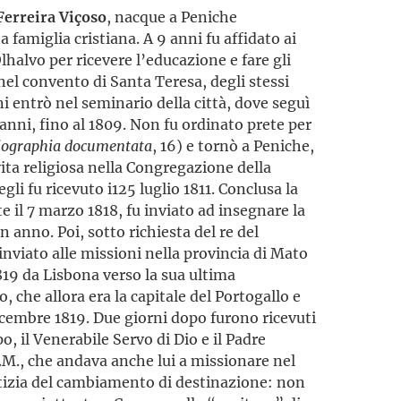
Ferreira Viçoso
, nacque a Peniche
a famiglia cristiana. A 9 anni fu affidato ai
lhalvo per ricevere l’educazione e fare gli
el convento di Santa Teresa, degli stessi
i entrò nel seminario della città, dove seguì
e anni, fino al 1809. Non fu ordinato prete per
iographia documentata
, 16) e tornò a Peniche,
ita religiosa nella Congregazione della
gli fu ricevuto i125 luglio 1811. Conclusa la
 il 7 marzo 1818, fu in­viato ad insegnare la
 anno. Poi, sotto richiesta del re del
 inviato alle missioni nella provincia di Mato
819 da Lisbona verso la sua ultima
, che allora era la capitale del Portogallo e
 dicembre 1819. Due giorni dopo furono ricevuti
, il Venerabile Servo di Dio e il Padre
.M., che andava anche lui a missionare nel
tizia del cambiamento di destinazione: non