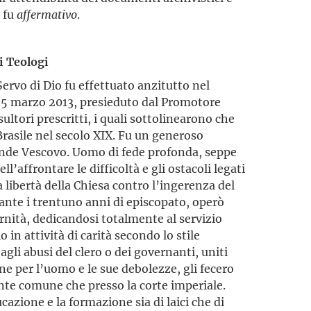
, fu
affermativo
.
i Teologi
Servo di Dio fu effettuato anzitutto nel
il 5 marzo 2013, presieduto dal Promotore
ultori prescritti, i quali sottolinearono che
 Brasile nel secolo XIX. Fu un generoso
ande Vescovo. Uomo di fede profonda, seppe
’affrontare le difficoltà e gli ostacoli legati
 libertà della Chiesa contro l’ingerenza del
ante i trentuno anni di episcopato,
operò
nità, dedicandosi totalmente al servizio
in attività di carità secondo lo stile
gli abusi del clero o dei governanti, uniti
e per l’uomo e le sue debolezze, gli fecero
ente comune che presso la corte imperiale.
cazione e la formazione sia di laici che di