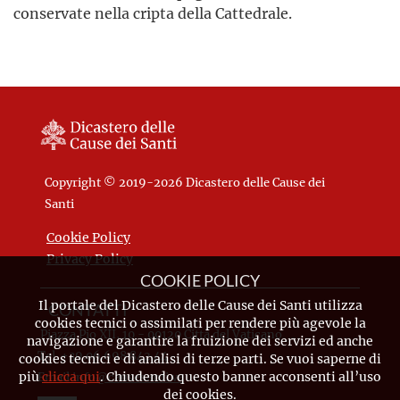
conservate nella cripta della Cattedrale.
Copyright © 2019-2026 Dicastero delle Cause dei
Santi
Cookie Policy
Privacy Policy
COOKIE POLICY
Il portale del Dicastero delle Cause dei Santi utilizza
CONTATTI
cookies tecnici o assimilati per rendere più agevole la
Piazza Pio XII, 10 - 00120 Città del Vaticano
navigazione e garantire la fruizione dei servizi ed anche
Tel. +39.06.698.842.44
cookies tecnici e di analisi di terze parti. Se vuoi saperne di
più
clicca qui
. Chiudendo questo banner acconsenti all’uso
Email
info@causesanti.va
dei cookies.