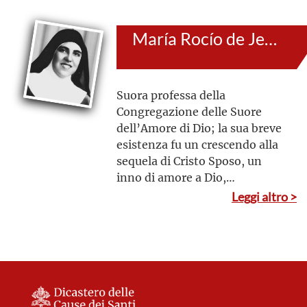
può essere definita la sua
autobiografia
María Rocío de Jesús Crucificado (al secolo: María Josefa Rodríguez Xuárez de la Guardia)
Suora professa della
Congregazione delle Suore
dell’Amore di Dio; la sua breve
esistenza fu un crescendo alla
sequela di Cristo Sposo, un
inno di amore a Dio,
all’Eucaristia e alla Vergine
Leggi altro >
Maria, un cammino rapido e
gioioso verso la santità, nella
ricerca generosa della volontà
di Dio