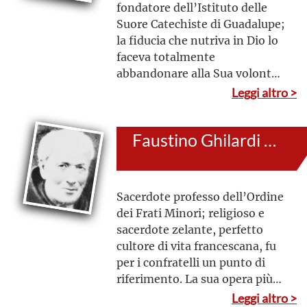
fondatore dell’Istituto delle
Suore Catechiste di Guadalupe;
la fiducia che nutriva in Dio lo
faceva totalmente
abbandonare alla Sua volontà.
Questo ardore apostolico non
Leggi altro >
si placò davanti alle
persecuzioni che dovette
Faustino Ghilardi (al secolo: Guglielmo Giacomo)
subire nel periodo della
“rivoluzione
costituzionalista”
Sacerdote professo dell’Ordine
dei Frati Minori; religioso e
sacerdote zelante, perfetto
cultore di vita francescana, fu
per i confratelli un punto di
riferimento. La sua opera più
importante,
Il
Vero
Frate
Minore
,
Leggi altro >