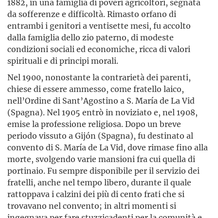
1882, in una famiglia di poveri agricoltori, segnata
da sofferenze e difficoltà. Rimasto orfano di
entrambi i genitori a ventisette mesi, fu accolto
dalla famiglia dello zio paterno, di modeste
condizioni sociali ed economiche, ricca di valori
spirituali e di principi morali.
Nel 1900, nonostante la contrarietà dei parenti,
chiese di essere ammesso, come fratello laico,
nell’Ordine di Sant’Agostino a S. María de La Vid
(Spagna). Nel 1905 entrò in noviziato e, nel 1908,
emise la professione religiosa. Dopo un breve
periodo vissuto a Gijón (Spagna), fu destinato al
convento di S. María de La Vid, dove rimase fino alla
morte, svolgendo varie mansioni fra cui quella di
portinaio. Fu sempre disponibile per il servizio dei
fratelli, anche nel tempo libero, durante il quale
rattoppava i calzini dei più di cento frati che si
trovavano nel convento; in altri momenti si
ingegnava per fare stuzzicadenti per la comunità e