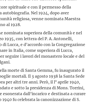
tore spirituale e con il permesso della
ua autobiografia. Nel 1924, dopo aver
comunità religiosa, venne nominata Maestra
ino al 1928.
ne nominata superiora della comunità e nel
 1935, con lettera del P. A. Antonelli,
o di Lucca, e d’accordo con la Congregazione
rnare in Italia, come superiora di Lucca,
er seguire i lavori del monastero locale e del
lgani.
della morte di Santa Gemma, fu inaugurato il
poglie mortali. Il 3 agosto 1938 la Santa Sede
per altri tre anni. Però, il l° aprile 1940,
dato e sotto la presidenza di Mons. Torrini,
ne esonerata dall’incarico e destinata a curare
o 1940 fu celebrata la canonizzazione di S.