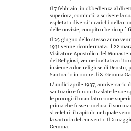
Il 7 febbraio, in obbedienza al diret
superiora, cominciò a scrivere la s
espletato diversi incarichi nella 
delle novizie, compito che ricoprì f
Il 25 giugno dello stesso anno ven
1931 venne riconfermata. Il 22 marzo
Visitatore Apostolico del Monaster
dei Religiosi, venne invitata a rito
insieme a due religiose di Deusto, p
Santuario in onore di S. Gemma Ga
L’undici aprile 1937, anniversario 
santuario e furono traslate le sue s
le prorogò il mandato come superiora 
prima che fosse concluso il suo man
si celebrò il capitolo nel quale ven
la sartoria del convento. Il 2 maggi
Gemma.