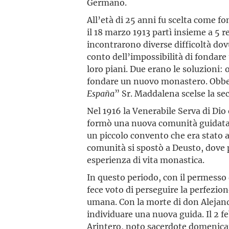
Germano.
All’età di 25 anni fu scelta come 
il 18 marzo 1913 partì insieme a 5 
incontrarono diverse difficoltà dovu
conto dell’impossibilità di fondar
loro piani. Due erano le soluzioni: 
fondare un nuovo monastero. Obbe
España
” Sr. Maddalena scelse la s
Nel 1916 la Venerabile
Serva di Dio 
formò una nuova comunità guidata 
un piccolo convento che era stato 
comunità si spostò a Deusto, dove p
esperienza di vita monastica.
In questo periodo, con il permesso
fece voto di perseguire la perfezion
umana. Con la morte di don Alejandro
individuare una nuova guida. Il 2 fe
Arintero, noto sacerdote domenican