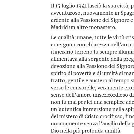
Il 15 luglio 1941 lasciò la sua città
avventuroso, nuovamente in Spagn
ardente alla Passione del Signore e 
Madrid un altro monastero.
Le qualità umane, tutte le virtù cris
emergono con chiarezza nell’arco de
itinerario terreno fu sempre illumin
alimentava alla sorgente della pregh
devozione alla Passione del Signor
spirito di povertà e di umiltà si m
tratto, gentile e austero al tempo 
verso le consorelle, veramente eroi
senso dell’amore misericordioso di
non fu mai per lei una semplice ad
un’autentica immersione nella spir
del mistero di Cristo crocifisso, f
umanamente senza l’ausilio della g
Dio nella più profonda umiltà.