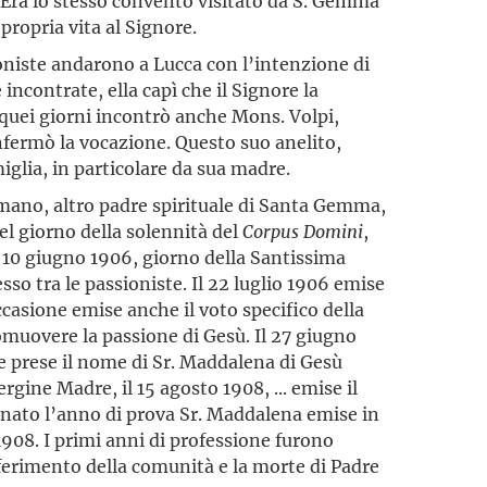
 Era lo stesso convento visitato da S. Gemma
propria vita al Signore.
niste andarono a Lucca con l’intenzione di
ncontrate, ella capì che il Signore la
 quei giorni incontrò anche Mons. Volpi,
nfermò la vocazione. Questo suo anelito,
iglia, in particolare da sua madre.
mano, altro padre spirituale di Santa Gemma,
el giorno della solennità del
Corpus
Domini
,
Il 10 giugno 1906, giorno della Santissima
esso tra le passioniste. Il 22 luglio 1906 emise
occasione emise anche il voto specifico della
romuovere la passione di Gesù. Il 27 giugno
 e prese il nome di Sr. Maddalena di Gesù
gine Madre, il 15 agosto 1908, ... emise il
nato l’anno di prova Sr. Maddalena emise in
 1908. I primi anni di professione furono
asferimento della comunità e la morte di Padre