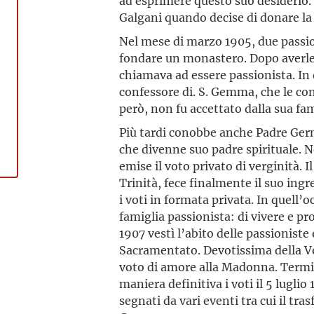
ad esprimere questo suo desiderio.
Galgani quando decise di donare la 
Nel mese di marzo 1905, due passio
fondare un monastero. Dopo averle i
chiamava ad essere passionista. In
confessore di. S. Gemma, che le co
però, non fu accettato dalla sua fam
Più tardi conobbe anche Padre Ger
che divenne suo padre spirituale. N
emise il voto privato di verginità. 
Trinità, fece finalmente il suo ingr
i voti in formata privata. In quell’
famiglia passionista: di vivere e p
1907 vestì l’abito delle passioniste
Sacramentato. Devotissima della Ver
voto di amore alla Madonna. Termi
maniera definitiva i voti il 5 luglio
segnati da vari eventi tra cui il tr