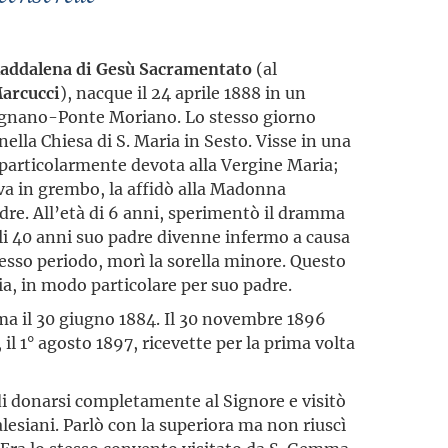
addalena di Gesù Sacramentato
(al
arcucci
), nacque il 24 aprile 1888 in un
mignano-Ponte Moriano. Lo stesso giorno
nella Chiesa di S. Maria in Sesto. Visse in una
particolarmente devota alla Vergine Maria;
va in grembo, la affidò alla Madonna
adre. All’età di 6 anni, sperimentò il dramma
oli 40 anni suo padre divenne infermo a causa
tesso periodo, morì la sorella minore. Questo
ia, in modo particolare per suo padre.
ima il 30 giugno 1884. Il 30 novembre 1896
il 1° agosto 1897, ricevette per la prima volta
o di donarsi completamente al Signore e visitò
alesiani. Parlò con la superiora ma non riuscì