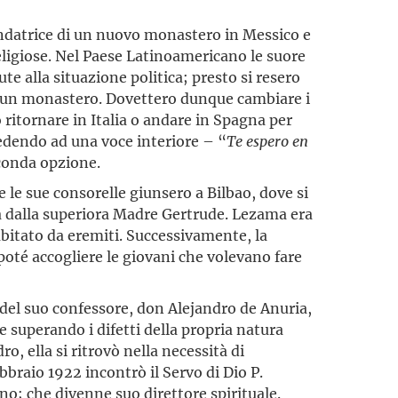
fondatrice di un nuovo monastero in Messico e
religiose. Nel Paese Latinoamericano le suore
te alla situazione politica; presto si resero
e un monastero. Dovettero dunque cambiare i
o ritornare in Italia o andare in Spagna per
dendo ad una voce interiore – “
Te
espero
en
econda opzione.
e le sue consorelle giunsero a Bilbao, dove si
dalla superiora Madre Gertrude. Lezama era
abitato da eremiti. Successivamente, la
oté accogliere le giovani che volevano fare
 del suo confessore, don Alejandro de Anuria,
e superando i difetti della propria natura
, ella si ritrovò nella necessità di
bbraio 1922 incontrò il Servo di Dio P.
o; che divenne suo direttore spirituale.