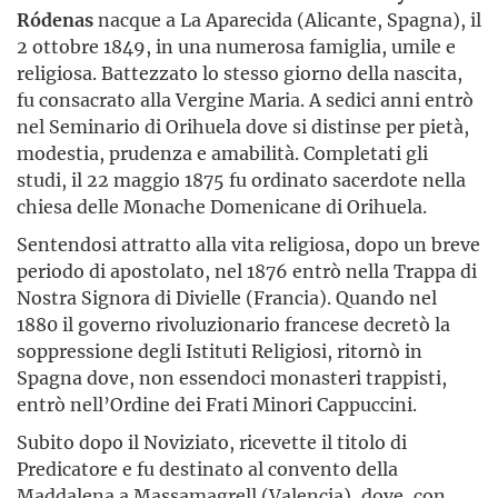
Ródenas
nacque a La Aparecida (Alicante, Spagna), il
2 ottobre 1849, in una numerosa famiglia, umile e
religiosa. Battezzato lo stesso giorno della nascita,
fu consacrato alla Vergine Maria. A sedici anni entrò
nel Seminario di Orihuela dove si distinse per pietà,
modestia, prudenza e amabilità. Completati gli
studi, il 22 maggio 1875 fu ordinato sacerdote nella
chiesa delle Monache Domenicane di Orihuela.
Sentendosi attratto alla vita religiosa, dopo un breve
periodo di apostolato, nel 1876 entrò nella Trappa di
Nostra Signora di Divielle (Francia). Quando nel
1880 il governo rivoluzionario francese decretò la
soppressione degli Istituti Religiosi, ritornò in
Spagna dove, non essendoci monasteri trappisti,
entrò nell’Ordine dei Frati Minori Cappuccini.
Subito dopo il Noviziato, ricevette il titolo di
Predicatore e fu destinato al convento della
Maddalena a Massamagrell (Valencia), dove, con