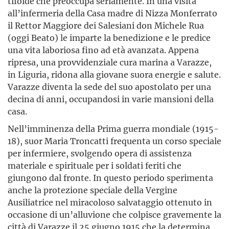
tifoide che preoccupa seriamente. In una visita
all’infermeria della Casa madre di Nizza Monferrato
il Rettor Maggiore dei Salesiani don Michele Rua
(oggi Beato) le imparte la benedizione e le predice
una vita laboriosa fino ad età avanzata. Appena
ripresa, una provvidenziale cura marina a Varazze,
in Liguria, ridona alla giovane suora energie e salute.
Varazze diventa la sede del suo apostolato per una
decina di anni, occupandosi in varie mansioni della
casa.
Nell’imminenza della Prima guerra mondiale (1915-
18), suor Maria Troncatti frequenta un corso speciale
per infermiere, svolgendo opera di assistenza
materiale e spirituale per i soldati feriti che
giungono dal fronte. In questo periodo sperimenta
anche la protezione speciale della Vergine
Ausiliatrice nel miracoloso salvataggio ottenuto in
occasione di un’alluvione che colpisce gravemente la
città di Varazze il 25 giugno 1915 che la determina