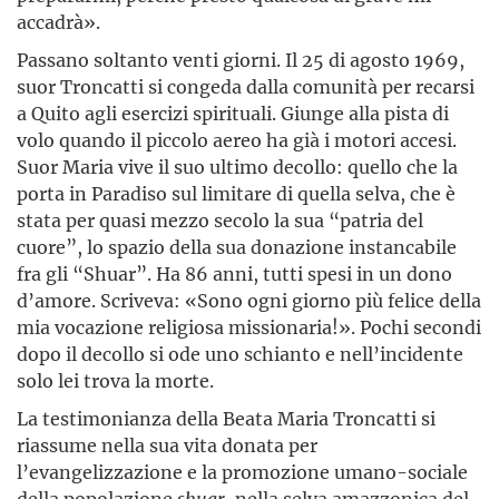
accadrà».
Passano soltanto venti giorni. Il 25 di agosto 1969,
suor Troncatti si congeda dalla comunità per recarsi
a Quito agli esercizi spirituali. Giunge alla pista di
volo quando il piccolo aereo ha già i motori accesi.
Suor Maria vive il suo ultimo decollo: quello che la
porta in Paradiso sul limitare di quella selva, che è
stata per quasi mezzo secolo la sua “patria del
cuore”, lo spazio della sua donazione instancabile
fra gli “Shuar”. Ha 86 anni, tutti spesi in un dono
d’amore. Scriveva: «Sono ogni giorno più felice della
mia vocazione religiosa missionaria!». Pochi secondi
dopo il decollo si ode uno schianto e nell’incidente
solo lei trova la morte.
La testimonianza della Beata Maria Troncatti si
riassume nella sua vita donata per
l’evangelizzazione e la promozione umano-sociale
della popolazione
shuar
, nella selva amazzonica del­