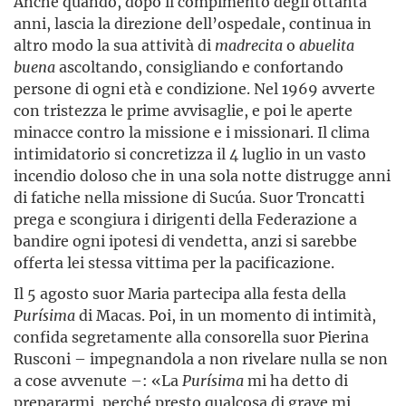
Anche quando, dopo il compimento degli ottanta
anni, lascia la direzione dell’ospedale, continua in
altro modo la sua attività di
madrecita
o
abuelita
buena
ascoltando, consigliando e confortando
persone di ogni età e condizione. Nel 1969 avverte
con tristezza le prime avvisaglie, e poi le aperte
minacce contro la missione e i missionari. Il clima
intimidatorio si concretizza il 4 luglio in un vasto
incendio doloso che in una sola notte distrugge anni
di fatiche nella missione di Sucúa. Suor Troncatti
prega e scongiura i dirigenti della Federazione a
bandire ogni ipotesi di vendetta, anzi si sarebbe
offerta lei stessa vittima per la pacificazione.
Il 5 agosto suor Maria partecipa alla festa della
Purísima
di Macas. Poi, in un momento di intimità,
confida segretamente alla consorella suor Pierina
Rusconi – impegnandola a non rivelare nulla se non
a cose avvenute –: «La
Purísima
mi ha detto di
prepararmi, perché presto qualcosa di grave mi