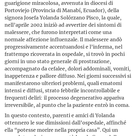
guarigione miracolosa, avvenuta in diocesi di
Portoviejo (Provincia di Manabí, Ecuador), della
signora Josefa Yolanda Solórzano Pisco, la quale,
nell’aprile 2002 iniziò ad avvertire dei sintomi di
malessere, che furono interpretati come una
normale affezione influenzale. Il malessere andò
progressivamente accentuandosi e l’inferma, nel
frattempo ricoverata in ospedale, si trovò in pochi
giorni in uno stato generale di prostrazione,
accompagnato da cefalee, dolori addominali, vomiti,
inappetenza e pallore diffuso. Nei giorni successivi si
manifestarono ulteriori problemi, quali ematomi
intensi e diffusi, strato febbrile incontrollabile e
frequenti deliri: il processo degenerativo appariva
irreversibile, al punto che la paziente entrò in coma.
In questo contesto, parenti e amici di Yolanda
ottennero le sue dimissioni dall’ospedale, affinché
ella “potesse morire nella propria casa”. Qui un