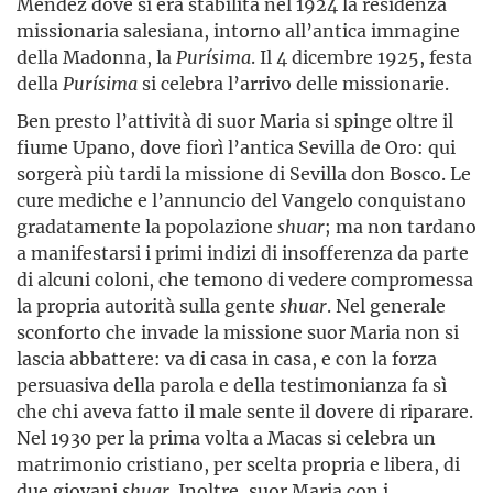
Méndez dove si era stabilita nel 1924 la residenza
missionaria salesiana, intorno all’antica immagine
della Madonna, la
Purísima
. Il 4 dicembre 1925, festa
della
Purísima
si celebra l’arrivo delle missionarie.
Ben presto l’attività di suor Maria si spinge oltre il
fiume Upano, dove fiorì l’antica Sevilla de Oro: qui
sorgerà più tardi la missione di Sevilla don Bosco. Le
cure mediche e l’annuncio del Vangelo conquistano
gradatamente la popolazione
shuar
; ma non tardano
a manifestarsi i primi indizi di insofferenza da parte
di alcuni coloni, che temono di vedere compromessa
la propria autorità sulla gente
shuar
. Nel generale
sconforto che invade la missione suor Maria non si
lascia abbattere: va di casa in casa, e con la forza
persuasiva della parola e della testimonianza fa sì
che chi aveva fatto il male sente il dovere di riparare.
Nel 1930 per la prima volta a Macas si celebra un
matrimonio cristiano, per scelta propria e libera, di
due giovani
shuar
. Inoltre, suor Maria con i