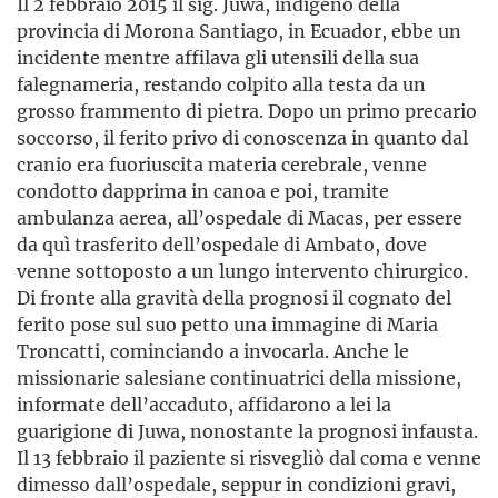
Il 2 febbraio 2015 il sig. Juwa, indigeno della
provincia di Morona Santiago, in Ecuador, ebbe un
incidente mentre affilava gli utensili della sua
falegnameria, restando colpito alla testa da un
grosso frammento di pietra. Dopo un primo precario
soccorso, il ferito privo di conoscenza in quanto dal
cranio era fuoriuscita materia cerebrale, venne
condotto dapprima in canoa e poi, tramite
ambulanza aerea, all’ospedale di Macas, per essere
da quì trasferito dell’ospedale di Ambato, dove
venne sottoposto a un lungo intervento chirurgico.
Di fronte alla gravità della prognosi il cognato del
ferito pose sul suo petto una immagine di Maria
Troncatti, cominciando a invocarla. Anche le
missionarie salesiane continuatrici della missione,
informate dell’accaduto, affidarono a lei la
guarigione di Juwa, nonostante la prognosi infausta.
Il 13 febbraio il paziente si risvegliò dal coma e venne
dimesso dall’ospedale, seppur in condizioni gravi,