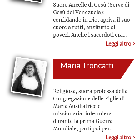
Suore Ancelle di Gesù (Serve di
Gesù del Venezuela);
confidando in Dio, apriva il suo
cuore a tutti, anzitutto ai
poveri. Anche i sacerdoti erano
oggetto della sua devozione e
Leggi altro >
delle sue cure e per molti
divenne saggia e materna
Maria Troncatti
consigliera. Insieme alle
consorelle ha servito con
amore nelle parrocchie, nelle
scuole e accanto ai più
Religiosa, suora professa della
bisognosi
Congregazione delle Figlie di
Maria Ausiliatrice e
missionaria: infermiera
durante la prima Guerra
Mondiale, partì poi per
l’Ecuador, dove si spese
Leggi altro >