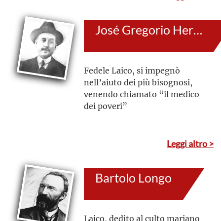
interamente al servizio delle
popolazioni della selva,
José Gregorio Hernández Cisneros
nell’evangelizzazione e nella
promozione umana
Fedele Laico, si impegnò
nell’aiuto dei più bisognosi,
venendo chiamato “il medico
dei poveri”
Leggi altro >
Bartolo Longo
Laico, dedito al culto mariano