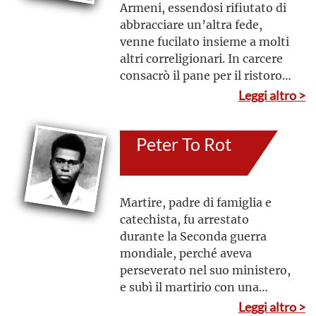
Armeni, essendosi rifiutato di
abbracciare un’altra fede,
venne fucilato insieme a molti
altri correligionari. In carcere
consacrò il pane per il ristoro
spirituale dei compagni di
Leggi altro >
prigionia: versando il suo
sangue ottenne la pace eterna
Peter To Rot
Martire, padre di famiglia e
catechista, fu arrestato
durante la Seconda guerra
mondiale, perché aveva
perseverato nel suo ministero,
e subì il martirio con una
iniezione di veleno letale.
Leggi altro >