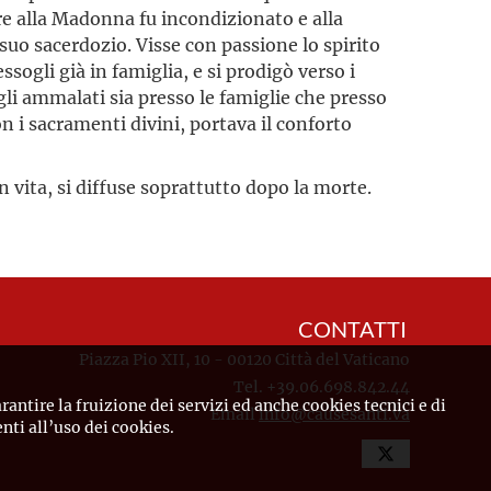
ore alla Madonna fu incondizionato e alla
l suo sacerdozio. Visse con passione lo spirito
sogli già in famiglia, e si prodigò verso i
gli ammalati sia presso le famiglie che presso
n i sacramenti divini, portava il conforto
in vita, si diffuse soprattutto dopo la morte.
CONTATTI
Piazza Pio XII, 10 - 00120 Città del Vaticano
Tel. +39.06.698.842.44
rantire la fruizione dei servizi ed anche cookies tecnici e di
Email
info@causesanti.va
ti all’uso dei cookies.