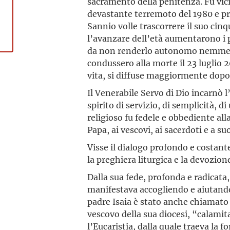
sacramento della penitenza. Fu vici
devastante terremoto del 1980 e pro
Sannio volle trascorrere il suo cin
l’avanzare dell’età aumentarono i p
da non renderlo autonomo nemmeno
condussero alla morte il 23 luglio 2
vita, si diffuse maggiormente dopo
Il Venerabile Servo di Dio incarnò l
spirito di servizio, di semplicità, 
religioso fu fedele e obbediente a
Papa, ai vescovi, ai sacerdoti e a suo
Visse il dialogo profondo e costant
la preghiera liturgica e la devozio
Dalla sua fede, profonda e radicata, 
manifestava accogliendo e aiutando 
padre Isaia è stato anche chiamato 
vescovo della sua diocesi, “calamita
l’Eucaristia, dalla quale traeva la f