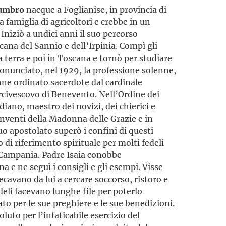
lumbro
nacque a Foglianise, in provincia di
 famiglia di agricoltori e crebbe in un
Iniziò a undici anni il suo percorso
cana del Sannio e dell’Irpinia. Compì gli
a terra e poi in Toscana e tornò per studiare
onunciato, nel 1929, la professione solenne,
enne ordinato sacerdote dal cardinale
rcivescovo di Benevento. Nell’Ordine dei
rdiano, maestro dei novizi, dei chierici e
onventi della Madonna delle Grazie e in
suo apostolato superò i confini di questi
 di riferimento spirituale per molti fedeli
a Campania. Padre Isaia conobbe
 e ne seguì i consigli e gli esempi. Visse
cavano da lui a cercare soccorso, ristoro e
edeli facevano lunghe file per poterlo
ato per le sue preghiere e le sue benedizioni.
luto per l’infaticabile esercizio del