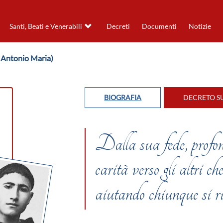
Santi, Beati e Venerabili
Decreti
Documenti
Notizie
a Antonio Maria)
BIOGRAFIA
DECRETO SU
Dalla sua fede, profon
carità verso gli altri c
aiutando chiunque si ri