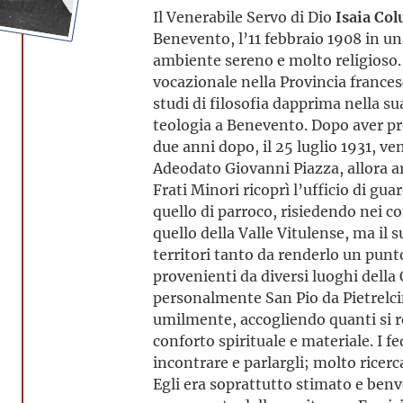
Il Venerabile Servo di Dio
Isaia Co
Benevento, l’11 febbraio 1908 in una
ambiente sereno e molto religioso. 
vocazionale nella Provincia frances
studi di filosofia dapprima nella su
teologia a Benevento. Dopo aver pr
due anni dopo, il 25 luglio 1931, v
Adeodato Giovanni Piazza, allora a
Frati Minori ricoprì l’ufficio di gua
quello di parroco, risiedendo nei c
quello della Valle Vitulense, ma il 
territori tanto da renderlo un punto
provenienti da diversi luoghi dell
personalmente San Pio da Pietrelcina
umilmente, accogliendo quanti si re
conforto spirituale e materiale. I f
incontrare e parlargli; molto ricerc
Egli era soprattutto stimato e benvo