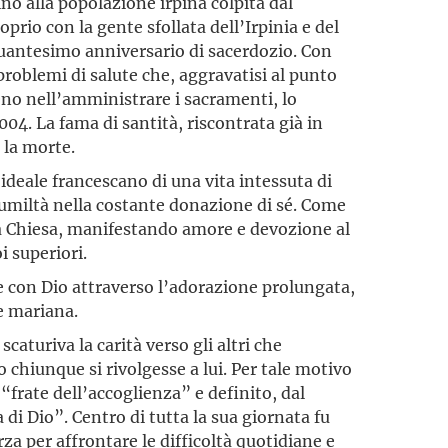
no alla popolazione irpina colpita dal
prio con la gente sfollata dell’Irpinia e del
quantesimo anniversario di sacerdozio. Con
roblemi di salute che, aggravatisi al punto
 nell’amministrare i sacramenti, lo
004. La fama di santità, riscontrata già in
 la morte.
’ideale francescano di una vita intessuta di
di umiltà nella costante donazione di sé. Come
lla Chiesa, manifestando amore e devozione al
i superiori.
e con Dio attraverso l’adorazione prolungata,
ne mariana.
scaturiva la carità verso gli altri che
chiunque si rivolgesse a lui. Per tale motivo
“frate dell’accoglienza” e definito, dal
 di Dio”. Centro di tutta la sua giornata fu
orza per affrontare le difficoltà quotidiane e