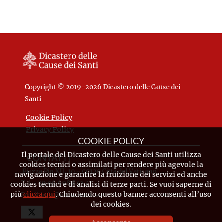
Copyright © 2019-2026 Dicastero delle Cause dei
Santi
Cookie Policy
Privacy Policy
COOKIE POLICY
Il portale del Dicastero delle Cause dei Santi utilizza
CONTATTI
cookies tecnici o assimilati per rendere più agevole la
Piazza Pio XII, 10 - 00120 Città del Vaticano
navigazione e garantire la fruizione dei servizi ed anche
Tel. +39.06.698.842.44
cookies tecnici e di analisi di terze parti. Se vuoi saperne di
più
clicca qui
. Chiudendo questo banner acconsenti all’uso
Email
info@causesanti.va
dei cookies.