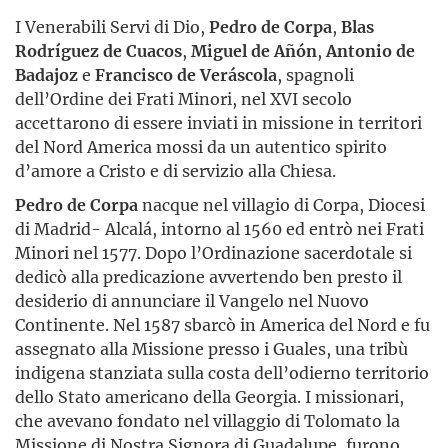
I Venerabili Servi di Dio,
Pedro de Corpa
,
Blas
Rodríguez de Cuacos
,
Miguel de Añón
,
Antonio de
Badajoz
e
Francisco de Veráscola
, spagnoli
dell’Ordine dei Frati Minori, nel XVI secolo
accettarono di essere inviati in missione in territori
del Nord America mossi da un autentico spirito
d’amore a Cristo e di servizio alla Chiesa.
Pedro de Corpa
nacque nel villagio di Corpa, Diocesi
di Madrid- Alcalá, intorno al 1560 ed entrò nei Frati
Minori nel 1577. Dopo l’Ordinazione sacerdotale si
dedicò alla predicazione avvertendo ben presto il
desiderio di annunciare il Vangelo nel Nuovo
Continente. Nel 1587 sbarcò in America del Nord e fu
assegnato alla Missione presso i Guales, una tribù
indigena stanziata sulla costa dell’odierno territorio
dello Stato americano della Georgia. I missionari,
che avevano fondato nel villaggio di Tolomato la
Missione di Nostra Signora di Guadalupe, furono