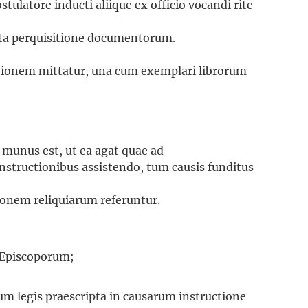
tulatore inducti aliique ex officio vocandi rite
ta perquisitione documentorum.
tionem mittatur, una cum exemplari librorum
 munus est, ut ea agat quae ad
nstructionibus assistendo, tum causis funditus
onem reliquiarum referuntur.
 Episcoporum;
um legis praescripta in causarum instructione