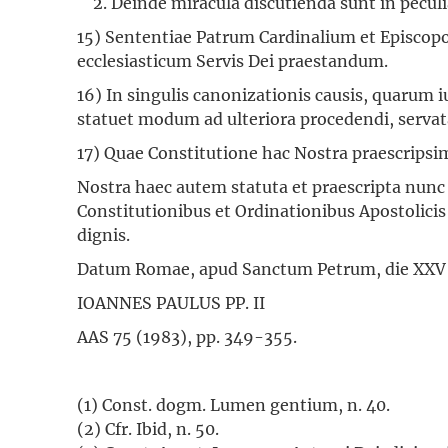
2. Deinde miracula discutienda sunt in pecul
15) Sententiae Patrum Cardinalium et Episcop
ecclesiasticum Servis Dei praestandum.
16) In singulis canonizationis causis, quarum
statuet modum ad ulteriora procedendi, serva
17) Quae Constitutione hac Nostra praescripsim
Nostra haec autem statuta et praescripta nunc 
Constitutionibus et Ordinationibus Apostolicis
dignis.
Datum Romae, apud Sanctum Petrum, die XXV m
IOANNES PAULUS PP. II
AAS 75 (1983), pp. 349-355.
(1) Const. dogm. Lumen gentium, n. 40.
(2) Cfr. Ibid, n. 50.