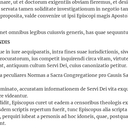
are, ut et doctorum exigentiis obviam fieremus, et desi
m, servata tamen soliditate investigationum in negotio ta
II proposita, valde convenire ut ipsi Episcopi magis Apost
tinet omnibus legibus cuiusvis generis, has quae sequun
NDIS
ue in iure aequiparatis, intra fines suae iurisdictionis, s
curatorum, ius competit inquirendi circa vitam, virtute
rat, antiquum cultum Servi Dei, cuius canonizatio petitur.
xta peculiares Normas a Sacra Congregatione pro Causis
ominato, accuratam informationem de Servi Dei vita exqu
e videantur.
edidit, Episcopus curet ut eadem a censoribus theologis 
em scriptis repertum fuerit, tunc Episcopus alia scripta 
erquiri iubeat a personis ad hoc idoneis, quae, postqu
nt.