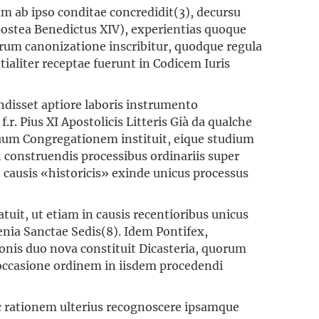
 ab ipso conditae concredidit(3), decursu
postea Benedictus XIV), experientias quoque
torum canonizatione inscribitur, quodque regula
aliter receptae fuerunt in Codicem Iuris
disset aptiore laboris instrumento
. Pius XI Apostolicis Litteris Già da qualche
uum Congregationem instituit, eique studium
 construendis processibus ordinariis super
 causis «historicis» exinde unicus processus
atuit, ut etiam in causis recentioribus unicus
enia Sanctae Sedis(8). Idem Pontifex,
onis duo nova constituit Dicasteria, quorum
occasione ordinem in iisdem procedendi
c rationem ulterius recognoscere ipsamque