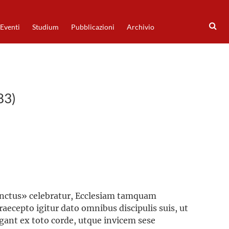
Eventi
Studium
Pubblicazioni
Archivio
83)
sanctus» celebratur, Ecclesiam tamquam
raecepto igitur dato omnibus discipulis suis, ut
gant ex toto corde, utque invicem sese