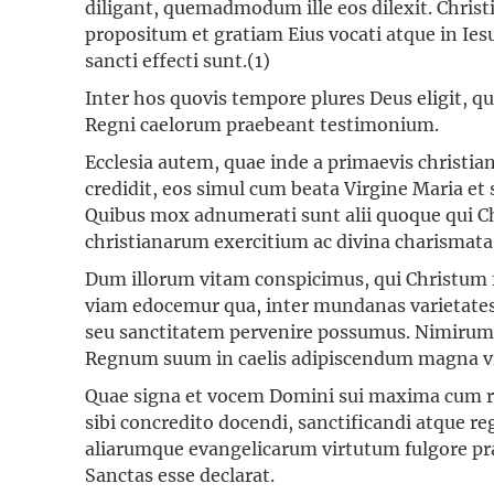
diligant, quemadmodum ille eos dilexit. Chri
propositum et gratiam Eius vocati atque in Iesu
sancti effecti sunt.(1)
Inter hos quovis tempore plures Deus eligit, q
Regni caelorum praebeant testimonium.
Ecclesia autem, quae inde a primaevis christia
credidit, eos simul cum beata Virgine Maria et 
Quibus mox adnumerati sunt alii quoque qui Ch
christianarum exercitium ac divina charismata
Dum illorum vitam conspicimus, qui Christum f
viam edocemur qua, inter mundanas varietate
seu sanctitatem pervenire possumus. Nimirum 
Regnum suum in caelis adipiscendum magna vi
Quae signa et vocem Domini sui maxima cum re
sibi concredito docendi, sanctificandi atque re
aliarumque evangelicarum virtutum fulgore pra
Sanctas esse declarat.