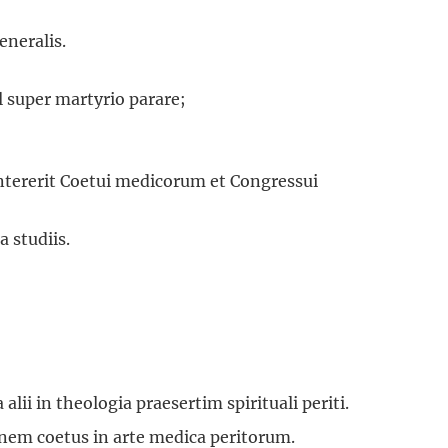
neralis.
l super martyrio parare;
intererit Coetui medicorum et Congressui
 studiis.
alii in theologia praesertim spirituali periti.
em coetus in arte medica peritorum.