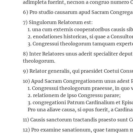
adimpleta fuerint, necnon a congruo numero 
6) Pro studio causarum apud Sacram Congregat
7) Singulorum Relatorum est:
1. una cum externis cooperatoribus causis sibi
2. enodationes historicas, si quae a Consultori
3. Congressui theologorum tamquam expertos
8) Inter Relatores unus aderit specialiter dep
theologorum.
9) Relator generalis, qui praesidet Coetui Cons
10) Apud Sacram Congregationem unus adest Pro
1. Congressui theologorum praeesse, in quo v
2. relationem de ipso Congressu parare;
3. congregationi Patrum Cardinalium et Epi
Pro una aliave causa, si opus fuerit, a Cardin
11) Causis sanctorum tractandis praesto sunt Cons
12) Pro examine sanationum, quae tamquam mi