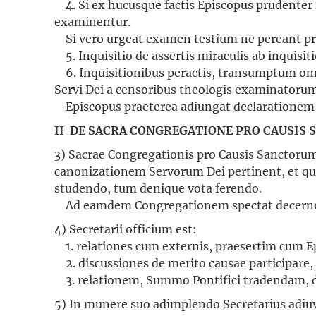
4. Si ex hucusque factis Episcopus prudenter iud
examinentur.
Si vero urgeat examen testium ne pereant pr
5. Inquisitio de assertis miraculis ab inquisiti
6. Inquisitionibus peractis, transumptum om
Servi Dei a censoribus theologis examinatoru
Episcopus praeterea adiungat declarationem d
II DE SACRA CONGREGATIONE PRO CAUSIS
3) Sacrae Congregationis pro Causis Sanctorum,
canonizationem Servorum Dei pertinent, et qui
studendo, tum denique vota ferendo.
Ad eamdem Congregationem spectat decernere 
4) Secretarii officium est:
1. relationes cum externis, praesertim cum Epi
2. discussiones de merito causae participare
3. relationem, Summo Pontifici tradendam, de
5) In munere suo adimplendo Secretarius adiuva