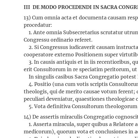
III DE MODO PROCEDENDI IN SACRA CONG
13) Cum omnia acta et documenta causam resp
procedatur:
1. Ante omnia Subsecretarius scrutatur utrum i
Congressu ordinario referet.
2. Si Congressus iudicaverit causam instructa
cooperatore externo Positionem super virtutibus
3. In causis antiquis et in iis recentioribus, q
erit Consultorum in re speciatim peritorum, ut 
In singulis casibus Sacra Congregatio potest 
4. Positio (una cum votis scriptis Consultoru
theologis, qui de merito causae votum ferent;
peculiari deveniatur, quaestiones theologicae 
5. Vota definitiva Consultorum theologorum, u
14) De assertis miraculis Congregatio cognosci
1. Asserta miracula, super quibus a Relatore a
medicorum), quorum vota et conclusiones in a