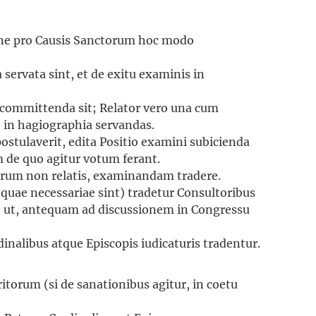
one pro Causis Sanctorum hoc modo
servata sint, et de exitu examinis in
 committenda sit; Relator vero una cum
e in hagiographia servandas.
 postulaverit, edita Positio examini subicienda
m de quo agitur votum ferant.
merum non relatis, examinandam tradere.
quae necessariae sint) tradetur Consultoribus
e, ut, antequam ad discussionem in Congressu
nalibus atque Episcopis iudicaturis tradentur.
itorum (si de sanationibus agitur, in coetu