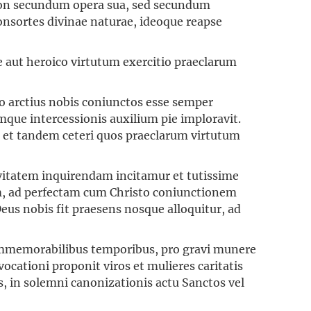
 non secundum opera sua, sed secundum
 consortes divinae naturae, ideoque reapse
e aut heroico virtutum exercitio praeclarum
to arctius nobis coniunctos esse semper
umque intercessionis auxilium pie imploravit.
, et tandem ceteri quos praeclarum virtutum
ivitatem inquirendam incitamur et tutissime
, ad perfectam cum Christo coniunctionem
s nobis fit praesens nosque alloquitur, ad
 immemorabilibus temporibus, pro gravi munere
ocationi proponit viros et mulieres caritatis
, in solemni canonizationis actu Sanctos vel