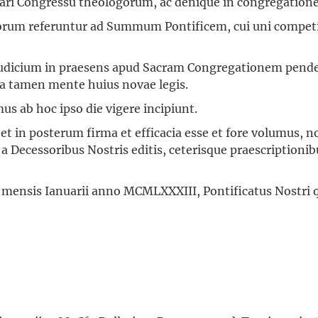
iari Congressu theologorum, ac denique in congregation
orum referuntur ad Summum Pontificem, cui uni competi
 iudicium in praesens apud Sacram Congregationem pendea
ta tamen mente huius novae legis.
us ab hoc ipso die vigere incipiunt.
et in posterum firma et efficacia esse et fore volumus, 
 a Decessoribus Nostris editis, ceterisque praescriptioni
ensis Ianuarii anno MCMLXXXIII, Pontificatus Nostri q