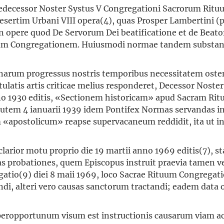
edecessor Noster Systus V Congregationi Sacrorum Rituum
sertim Urbani VIII opera(4), quas Prosper Lambertini (
t in opere quod De Servorum Dei beatificatione et de Bea
tuum Congregationem. Huiusmodi normae tandem substanti
narum progressus nostris temporibus necessitatem osten
is artis criticae melius responderet, Decessor Noster f.r
no 1930 editis, «Sectionem historicam» apud Sacram Rit
utem 4 ianuarii 1939 idem Pontifex Normas servandas in
um «apostolicum» reapse supervacaneum reddidit, ita ut in
clarior motu proprio die 19 martii anno 1969 editis(7), st
das probationes, quem Episcopus instruit praevia tamen v
atio(9) diei 8 maii 1969, loco Sacrae Rituum Congregati
di, alteri vero causas sanctorum tractandi; eadem data 
 peropportunum visum est instructionis causarum viam a