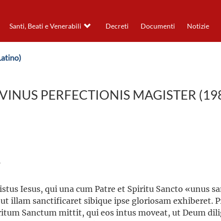
Santi, Beati e Venerabili
Decreti
Documenti
Notizie
Latino)
VINUS PERFECTIONIS MAGISTER (19
i
ristus Iesus, qui una cum Patre et Spiritu Sancto «unus 
ut illam sanctificaret sibique ipse gloriosam exhiberet. P
ritum Sanctum mittit, qui eos intus moveat, ut Deum dili