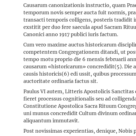
Causarum canonizationis instructio, quam Pra
temporum novis semper aucta fuit normis, prae
transacti temporis colligens, posteris tradidi
exstitit per duo fere saecula apud Sacram Ri
Canonici anno 1917 publici iuris factum.
Cum vero maxime auctus historicarum discipli
competentem Congregationem ditandi, ut postulat
tempo motu proprio die 6 mensis februarii an
causarum «historicarum» concredidit(5). Die a
causis historicis(6) edi ussit, quibus process
auctoritate ordinaria factus sit.
Paulus VI autem, Litteris Apostolicis Sanctitas 
fieret processus cognitionalis seu ad colligen
Constitutione Apostolica Sacra Rituum Congreg
uni munus concredidit Cultum divinum ordinan
aliquantum immutavit.
Post novissimas experientias, denique, Nobis