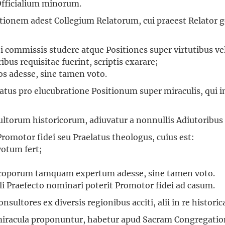
Officialium minorum.
ionem adest Collegium Relatorum, cui praeest Relator ge
 commissis studere atque Positiones super virtutibus ve
bus requisitae fuerint, scriptis exarare;
 adesse, sine tamen voto.
utatus pro elucubratione Positionum super miraculis, qui 
ultorum historicorum, adiuvatur a nonnullis Adiutoribus a
motor fidei seu Praelatus theologus, cuius est:
otum fert;
scoporum tamquam expertum adesse, sine tamen voto.
ali Praefecto nominari poterit Promotor fidei ad casum.
ultores ex diversis regionibus acciti, alii in re historica 
racula proponuntur, habetur apud Sacram Congregation