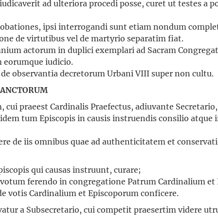
icaverit ad ulteriora procedi posse, curet ut testes a pos
obationes, ipsi interrogandi sunt etiam nondum comple
one de virtutibus vel de martyrio separatim fiat.
nium actorum in duplici exemplari ad Sacram Congrega
m eorumque iudicio.
e observantia decretorum Urbani VIII super non cultu.
 SANCTORUM
 cui praeest Cardinalis Praefectus, adiuvante Secretario,
dem tum Episcopis in causis instruendis consilio atque i
de iis omnibus quae ad authenticitatem et conservati
scopis qui causas instruunt, curare;
, votum ferendo in congregatione Patrum Cardinalium et
 votis Cardinalium et Episcoporum conficere.
tur a Subsecretario, cui competit praesertim videre utr