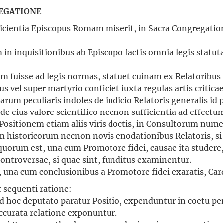
REGATIONE
icientia Episcopus Romam miserit, in Sacra Congregati
n inquisitionibus ab Episcopo factis omnia legis statuta 
m fuisse ad legis normas, statuet cuinam ex Relatoribus
 vel super martyrio conficiet iuxta regulas artis critica
uarum peculiaris indoles de iudicio Relatoris generalis id
de eius valore scientifico necnon sufficientia ad effectu
Positionem etiam aliis viris doctis, in Consultorum nu
m historicorum necnon novis enodationibus Relatoris, si 
 quorum est, una cum Promotore fidei, causae ita studer
controversae, si quae sint, funditus examinentur.
na cum conclusionibus a Promotore fidei exaratis, Cardi
t sequenti ratione:
d hoc deputato paratur Positio, expenduntur in coetu per
ccurata relatione exponuntur.