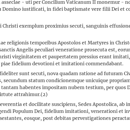
sti asseclae - uti per Concilium Vaticanum II monemur -
 Domino iustificati, in fidei baptismate vere filii Dei et
ui Christi exemplum proximius secuti, sanguinis effusion
nae religionis temporibus Apostolos et Martyres in Chris
sanctis Angelis peculiari veneratione prosecuta est, eor
risti virginitatem et paupertatem pressius erant imitati
 piae fidelium devotioni et imitationi commendabant.
ideliter sunt secuti, nova quadam ratione ad futuram C
s, secundum statum condicionemque unicuique propriam
tantam habentes impositam nubem testium, per quos Deu
rtute attrahimur.(2)
verentia et docilitate suscipiens, Sedes Apostolica, ab
gendi Populum Dei, fidelium imitationi, venerationi et inv
estantes, eosque, post debitas pervestigationes peractas