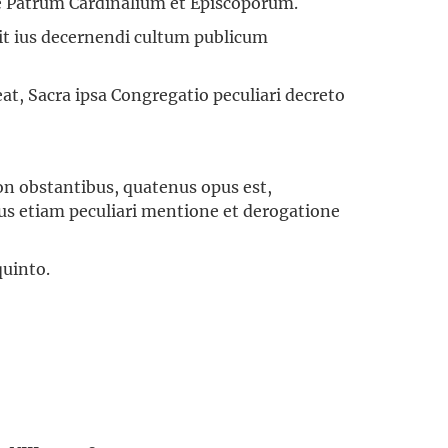
e Patrum Cardinalium et Episcoporum.
t ius decernendi cultum publicum
t, Sacra ipsa Congregatio peculiari decreto
non obstantibus, quatenus opus est,
bus etiam peculiari mentione et derogatione
uinto.