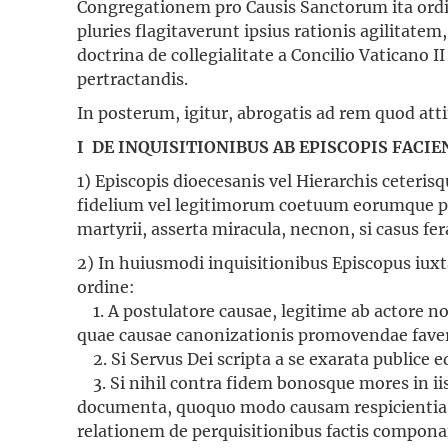
Congregationem pro Causis Sanctorum ita ordin
pluries flagitaverunt ipsius rationis agilitate
doctrina de collegialitate a Concilio Vaticano 
pertractandis.
In posterum, igitur, abrogatis ad rem quod at
I DE INQUISITIONIBUS AB EPISCOPIS FACIE
1) Episcopis dioecesanis vel Hierarchis ceterisq
fidelium vel legitimorum coetuum eorumque pro
martyrii, asserta miracula, necnon, si casus fe
2) In huiusmodi inquisitionibus Episcopus iu
ordine:
1. A postulatore causae, legitime ab actore n
quae causae canonizationis promovendae faver
2. Si Servus Dei scripta a se exarata publice 
3. Si nihil contra fidem bonosque mores in iisd
documenta, quoquo modo causam respicientia, p
relationem de perquisitionibus factis compona