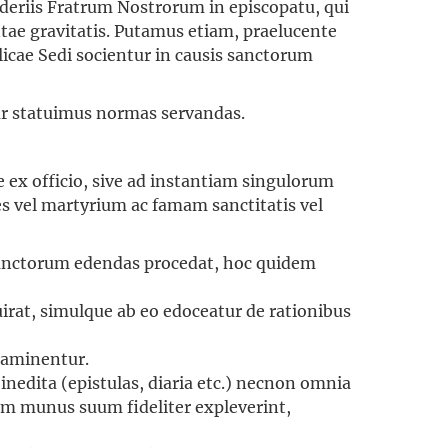
deriis Fratrum Nostrorum in episcopatu, qui
ntae gravitatis. Putamus etiam, praelucente
olicae Sedi socientur in causis sanctorum
tur statuimus normas servandas.
ive ex officio, sive ad instantiam singulorum
s vel martyrium ac famam sanctitatis vel
 Sanctorum edendas procedat, hoc quidem
irat, simulque ab eo edoceatur de rationibus
examinentur.
inedita (epistulas, diaria etc.) necnon omnia
am munus suum fideliter expleverint,