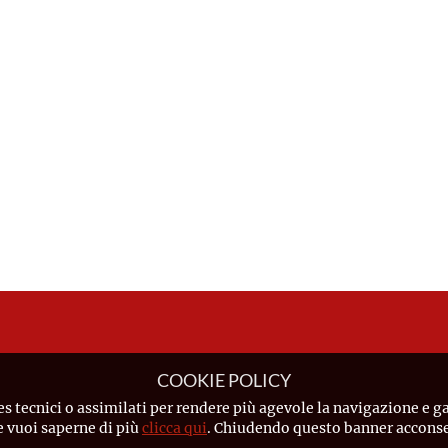
COOKIE POLICY
es tecnici o assimilati per rendere più agevole la navigazione e ga
Se vuoi saperne di più
clicca qui
. Chiudendo questo banner acconsen