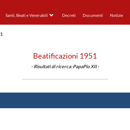
Santi, Beati e Venerabili
Decreti
Documenti
Notizie
51
Beatificazioni 1951
- Risultati di ricerca: PapaPio XII -