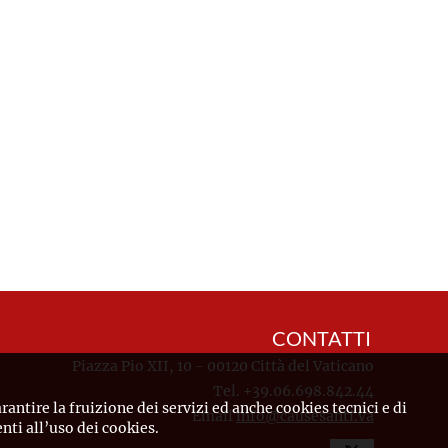
CONTATTI
Piazza Pio XII, 10 - 00120 Città del Vaticano
Tel. +39.06.698.842.44
rantire la fruizione dei servizi ed anche cookies tecnici e di
Email
info@causesanti.va
ti all’uso dei cookies.