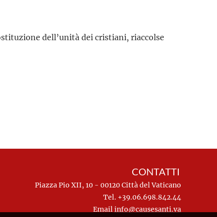
tituzione dell’unità dei cristiani, riaccolse
CONTATTI
Piazza Pio XII, 10 - 00120 Città del Vaticano
Tel. +39.06.698.842.44
Email
info@causesanti.va