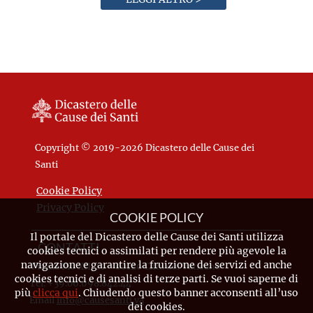
Copyright © 2019-2026 Dicastero delle Cause dei
Santi
Cookie Policy
Privacy Policy
COOKIE POLICY
Il portale del Dicastero delle Cause dei Santi utilizza
CONTATTI
cookies tecnici o assimilati per rendere più agevole la
navigazione e garantire la fruizione dei servizi ed anche
Piazza Pio XII, 10 - 00120 Città del Vaticano
cookies tecnici e di analisi di terze parti. Se vuoi saperne di
Tel. +39.06.698.842.44
più
clicca qui
. Chiudendo questo banner acconsenti all’uso
Email
info@causesanti.va
dei cookies.