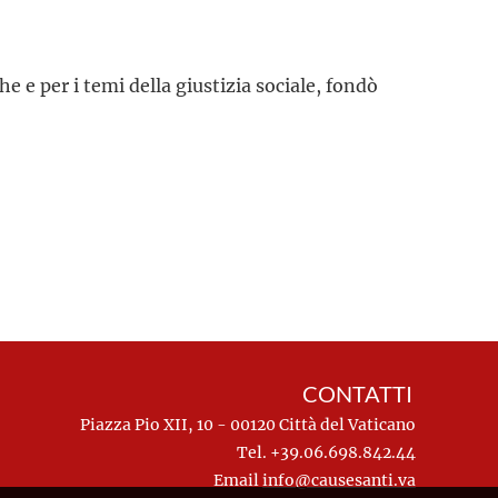
e e per i temi della giustizia sociale, fondò
CONTATTI
Piazza Pio XII, 10 - 00120 Città del Vaticano
Tel. +39.06.698.842.44
Email
info@causesanti.va