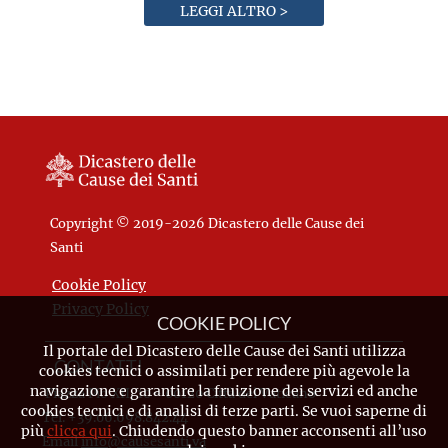
LEGGI ALTRO >
Copyright © 2019-2026 Dicastero delle Cause dei
Santi
Cookie Policy
Privacy Policy
COOKIE POLICY
Il portale del Dicastero delle Cause dei Santi utilizza
CONTATTI
cookies tecnici o assimilati per rendere più agevole la
navigazione e garantire la fruizione dei servizi ed anche
Piazza Pio XII, 10 - 00120 Città del Vaticano
cookies tecnici e di analisi di terze parti. Se vuoi saperne di
Tel. +39.06.698.842.44
più
clicca qui
. Chiudendo questo banner acconsenti all’uso
Email
info@causesanti.va