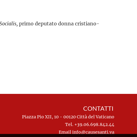
Socialis,
primo deputato donna cristiano-
CONTATTI
Piazza Pio XII, 10 - 00120 Città del Vaticano
Tel. +39.06.698.842.44
Email
info@causesanti.va