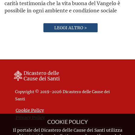
carità testimonia che la vita buona del Vangelo è
possibile in ogni ambiente e condizione sociale
LEGGI ALTRO >
Copyright © 2019-2026 Dicastero delle Cause dei
Santi
Cookie Policy
Privacy Policy
COOKIE POLICY
Il portale del Dicastero delle Cause dei Santi utilizza
CONTATTI