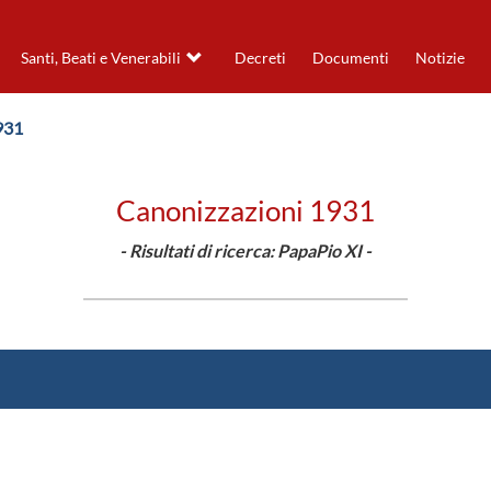
Santi, Beati e Venerabili
Decreti
Documenti
Notizie
931
Canonizzazioni 1931
- Risultati di ricerca: PapaPio XI -