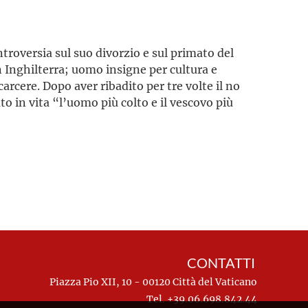
troversia sul suo divorzio e sul primato del
Inghilterra; uomo insigne per cultura e
carcere. Dopo aver ribadito per tre volte il no
to in vita “l’uomo più colto e il vescovo più
CONTATTI
Piazza Pio XII, 10 - 00120 Città del Vaticano
Tel. +39.06.698.842.44