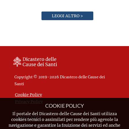
LEGGI ALTRO >
Copyright © 2019-2026 Dicastero delle Cause dei
Santi
Cookie Policy
Privacy Policy
COOKIE POLICY
Il portale del Dicastero delle Cause dei Santi utilizza
CONTATTI
cookies tecnici o assimilati per rendere più agevole la
navigazione e garantire la fruizione dei servizi ed anche
Piazza Pio XII, 10 - 00120 Città del Vaticano