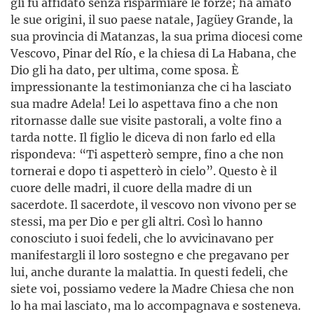
gli fu affidato senza risparmiare le forze; ha amato
le sue origini, il suo paese natale, Jagüey Grande, la
sua provincia di Matanzas, la sua prima diocesi come
Vescovo, Pinar del Río, e la chiesa di La Habana, che
Dio gli ha dato, per ultima, come sposa. È
impressionante la testimonianza che ci ha lasciato
sua madre Adela! Lei lo aspettava fino a che non
ritornasse dalle sue visite pastorali, a volte fino a
tarda notte. Il figlio le diceva di non farlo ed ella
rispondeva: “Ti aspetterò sempre, fino a che non
tornerai e dopo ti aspetterò in cielo”. Questo è il
cuore delle madri, il cuore della madre di un
sacerdote. Il sacerdote, il vescovo non vivono per se
stessi, ma per Dio e per gli altri. Così lo hanno
conosciuto i suoi fedeli, che lo avvicinavano per
manifestargli il loro sostegno e che pregavano per
lui, anche durante la malattia. In questi fedeli, che
siete voi, possiamo vedere la Madre Chiesa che non
lo ha mai lasciato, ma lo accompagnava e sosteneva.