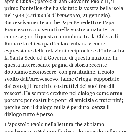
apra a Cuba»; parole di san Giovanni Paolo II, il
primo Pontefice che ha visitato la vostra bella isola
nel 1988 (
Cerimonia di benvenuto
, 21 gennaio).
Successivamente anche Papa Benedetto e Papa
Francesco sono venuti nella vostra amata terra
come segno di questa comunione tra la Chiesa di
Roma e la chiesa particolare cubana e come
espressione delle relazioni reciproche e d’intesa tra
la Santa Sede ed il Governo di questa nazione. In
questa interessante pagina di storia recente
dobbiamo riconoscere, con gratitudine, il ruolo
svolto dall’Arcivescovo, Jaime Ortega, supportato
dai consigli franchi e costruttivi dei suoi fratelli
vescovi. Ha sempre creduto nel dialogo come arma
potente per costruire ponti di amicizia e fraternità;
perché con il dialogo nulla è perduto, senza il
dialogo tutto è perso.
L’apostolo Paolo nella lettura che abbiamo
proclamato: «Noi non fissiamo lo sguardo sulle cose