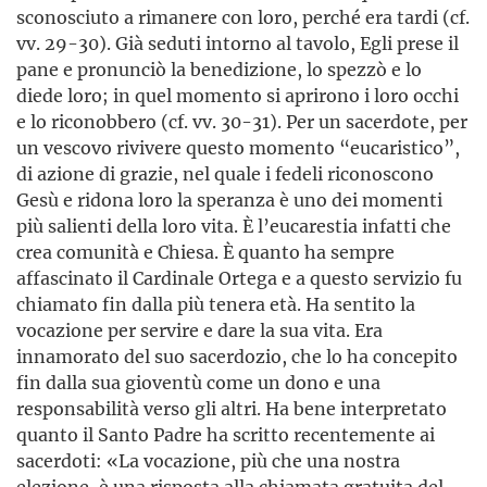
sconosciuto a rimanere con loro, perché era tardi (cf.
vv. 29-30). Già seduti intorno al tavolo, Egli prese il
pane e pronunciò la benedizione, lo spezzò e lo
diede loro; in quel momento si aprirono i loro occhi
e lo riconobbero (cf. vv. 30-31). Per un sacerdote, per
un vescovo rivivere questo momento “eucaristico”,
di azione di grazie, nel quale i fedeli riconoscono
Gesù e ridona loro la speranza è uno dei momenti
più salienti della loro vita. È l’eucarestia infatti che
crea comunità e Chiesa. È quanto ha sempre
affascinato il Cardinale Ortega e a questo servizio fu
chiamato fin dalla più tenera età. Ha sentito la
vocazione per servire e dare la sua vita. Era
innamorato del suo sacerdozio, che lo ha concepito
fin dalla sua gioventù come un dono e una
responsabilità verso gli altri. Ha bene interpretato
quanto il Santo Padre ha scritto recentemente ai
sacerdoti: «La vocazione, più che una nostra
elezione, è una risposta alla chiamata gratuita del